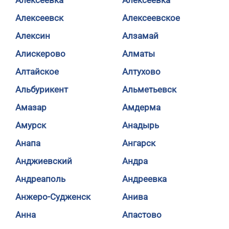
Алексеевка
Алексеевка
Алексеевск
Алексеевское
Алексин
Алзамай
Алискерово
Алматы
Алтайское
Алтухово
Альбурикент
Альметьевск
Амазар
Амдерма
Амурск
Анадырь
Анапа
Ангарск
Анджиевский
Андра
Андреаполь
Андреевка
Анжеро-Судженск
Анива
Анна
Апастово