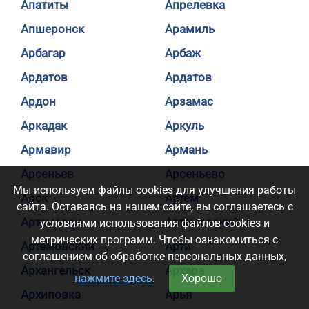
Апатиты
Апрелевка
Апшеронск
Арамиль
Арбагар
Арбаж
Ардатов
Ардатов
Ардон
Арзамас
Аркадак
Аркуль
Армавир
Армань
Арсеньев
Арсеньево
Мы используем файлы cookies для улучшения работы
Арск
Артем
сайта. Оставаясь на нашем сайте, вы соглашаетесь с
Артемовск
Артемовский
условиями использования файлов cookies и
метрических программ. Чтобы ознакомиться с
Артемовский
Арти
соглашением об обработке персональных данных,
Архангельск
Архара
нажмите здесь
.
Хорошо
Архиповка
Арья