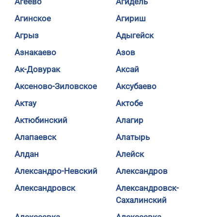
Агеево
Агидель
Агинское
Агириш
Агрыз
Адыгейск
Азнакаево
Азов
Ак-Довурак
Аксай
Аксеново-Зиловское
Аксубаево
Актау
Актобе
Актюбинский
Алагир
Алапаевск
Алатырь
Алдан
Алейск
Александро-Невский
Александров
Александровск
Александровск-
Сахалинский