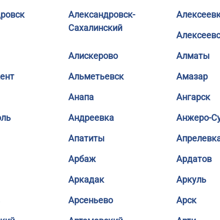
ровск
Александровск-
Алексеев
Сахалинский
Алексеев
Алискерово
Алматы
ент
Альметьевск
Амазар
Анапа
Ангарск
оль
Андреевка
Анжеро-С
Апатиты
Апрелевк
Арбаж
Ардатов
Аркадак
Аркуль
Арсеньево
Арск