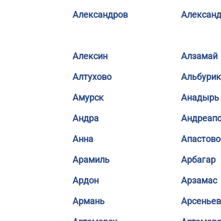
Александров
Александ
Алексин
Алзамай
Алтухово
Альбурик
Амурск
Анадырь
Андра
Андреап
Анна
Апастово
Арамиль
Арбагар
Ардон
Арзамас
Армань
Арсеньев