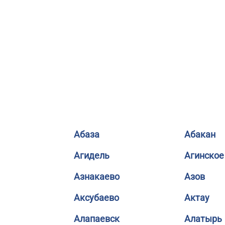
Абаза
Абакан
Агидель
Агинское
Азнакаево
Азов
Аксубаево
Актау
Алапаевск
Алатырь