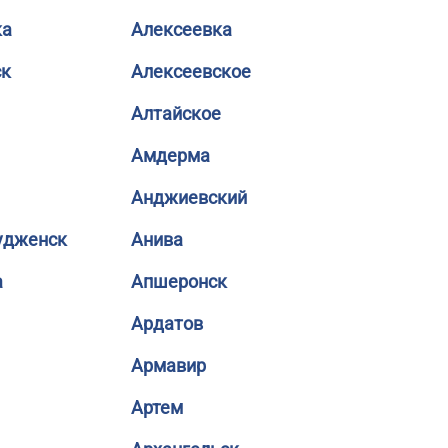
ка
Алексеевка
ск
Алексеевское
Алтайское
Амдерма
Анджиевский
удженск
Анива
а
Апшеронск
Ардатов
Армавир
Артем