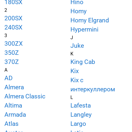
180SX
Hino
2
Homy
200SX
Homy Elgrand
240SX
Hypermini
3
J
300ZX
Juke
350Z
K
370Z
King Cab
A
Kix
AD
Kix с
Almera
интеркуллером
Almera Classic
L
Altima
Lafesta
Armada
Langley
Atlas
Largo