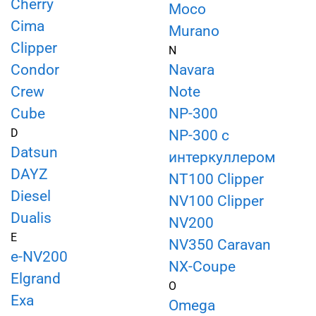
Cherry
Moco
Cima
Murano
Clipper
N
Condor
Navara
Crew
Note
Cube
NP-300
D
NP-300 с
Datsun
интеркуллером
DAYZ
NT100 Clipper
Diesel
NV100 Clipper
Dualis
NV200
E
NV350 Caravan
e-NV200
NX-Coupe
Elgrand
O
Exa
Omega