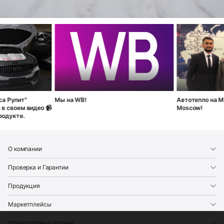
ит"
Мы на WB!
Автотепло на MIMS A
ем видео 📹
Moscow!
те.
avtepl2o
Footer
О компании
Проверка и Гарантии
Продукция
Маркетплейсы
Отдел оптовых продаж