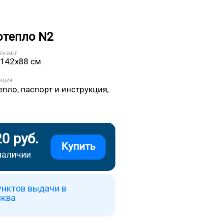
отепло N2
РАЗМЕР
142x88 см
ТАЦИЯ
епло, паспорт и инструкция,
20 руб.
Купить
наличии
унктов выдачи в
сква