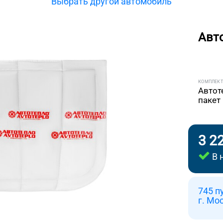
Выбрать другой автомобиль
Авт
КОМПЛЕК
Автот
пакет
3 2
В 
745 п
г. Мо