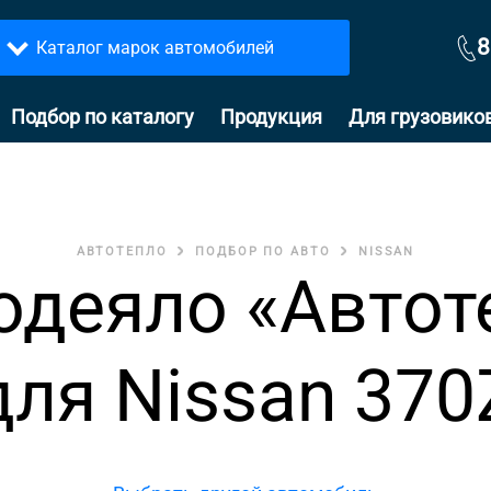
8
Каталог марок автомобилей
Подбор по каталогу
Продукция
Для грузовико
АВТОТЕПЛО
ПОДБОР ПО АВТО
NISSAN
одеяло «Автот
для Nissan 370