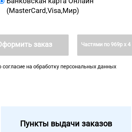
Банковская карта Онлайн
(MasterCard,Visa,Мир)
Оформить заказ
Частями по
969
р х 4
 согласие на
обработку персональных данных
Пункты выдачи заказов