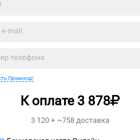
сть Промокод!
К оплате
3 878
3 120
+ ~
758
доставка