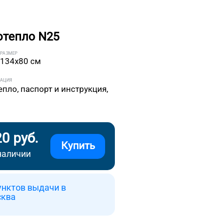
отепло N25
РАЗМЕР
134x80 см
ТАЦИЯ
епло, паспорт и инструкция,
20 руб.
Купить
наличии
унктов выдачи в
сква