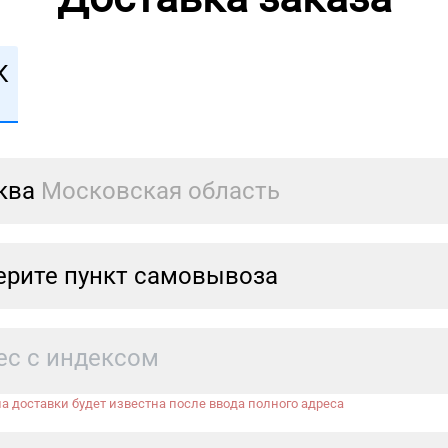
К
ква
Московская область
рите пункт самовывоза
а доставки будет известна после ввода полного адреса