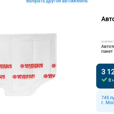
Выбрать другой автомобиль
Авт
КОМПЛЕК
Автот
пакет
3 1
В 
745 п
г. Мо