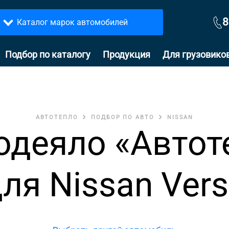
8
Каталог марок автомобилей
Подбор по каталогу
Продукция
Для грузовико
АВТОТЕПЛО
ПОДБОР ПО АВТО
NISSAN
одеяло «Автот
ля Nissan Ver