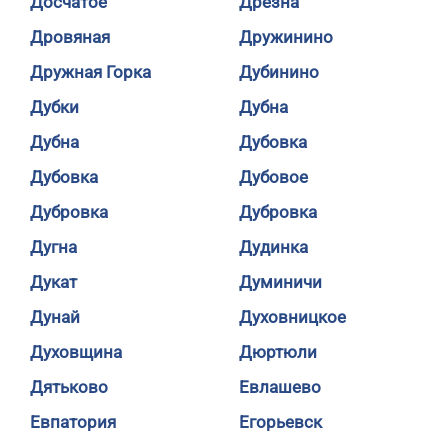
Досчатое
Дрезна
Дровяная
Дружинино
Дружная Горка
Дубинино
Дубки
Дубна
Дубна
Дубовка
Дубовка
Дубовое
Дубровка
Дубровка
Дугна
Дудинка
Дукат
Думиничи
Дунай
Духовницкое
Духовщина
Дюртюли
Дятьково
Евлашево
Евпатория
Егорьевск