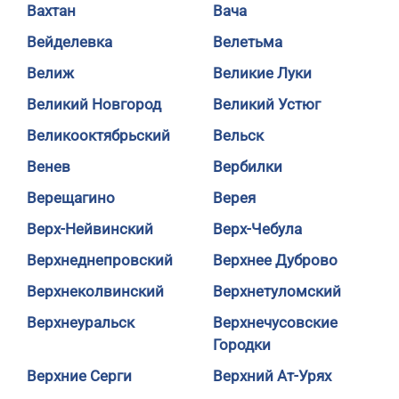
Вахтан
Вача
Вейделевка
Велетьма
Велиж
Великие Луки
Великий Новгород
Великий Устюг
Великооктябрьский
Вельск
Венев
Вербилки
Верещагино
Верея
Верх-Нейвинский
Верх-Чебула
Верхнеднепровский
Верхнее Дуброво
Верхнеколвинский
Верхнетуломский
Верхнеуральск
Верхнечусовские
Городки
Верхние Серги
Верхний Ат-Урях