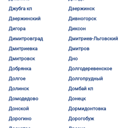
Джубга кп
Дзержинск
Дзержинский
Дивногорск
Дигора
Диксон
Димитровград
Дмитриев-Льговский
Дмитриевка
Дмитров
Дмитровск
Дно
Добрянка
Долгодеревенское
Долгое
Долгопрудный
Долинск
Домбай кп
Домодедово
Донецк
Донской
Дормидонтовка
Дорогино
Дорогобуж