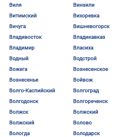
Виля
Винзили
Витимский
Вихоревка
Вичуга
Вишневогорск
Владивосток
Владикавказ
Владимир
Власиха
Водный
Водстрой
Вожега
Вознесенское
Вознесенье
Войвож
Волго-Каспийский
Волгоград
Волгодонск
Волгореченск
Волжск
Волжский
Волжский
Волово
Вологда
Володарск