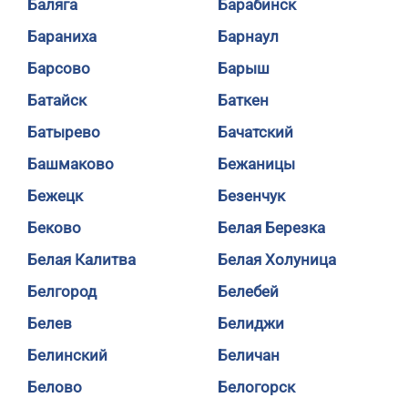
Баляга
Барабинск
Бараниха
Барнаул
Барсово
Барыш
Батайск
Баткен
Батырево
Бачатский
Башмаково
Бежаницы
Бежецк
Безенчук
Беково
Белая Березка
Белая Калитва
Белая Холуница
Белгород
Белебей
Белев
Белиджи
Белинский
Беличан
Белово
Белогорск