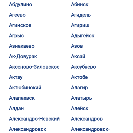
Абдулино
Абинск
Агеево
Агидель
Агинское
Агириш
Агрыз
Адыгейск
Азнакаево
Азов
Ак-Довурак
Аксай
Аксеново-Зиловское
Аксубаево
Актау
Актобе
Актюбинский
Алагир
Алапаевск
Алатырь
Алдан
Алейск
Александро-Невский
Александров
Александровск
Александровск-