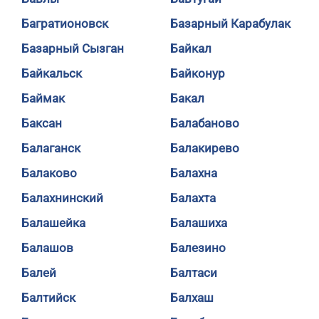
Багратионовск
Базарный Карабулак
Базарный Сызган
Байкал
Байкальск
Байконур
Баймак
Бакал
Баксан
Балабаново
Балаганск
Балакирево
Балаково
Балахна
Балахнинский
Балахта
Балашейка
Балашиха
Балашов
Балезино
Балей
Балтаси
Балтийск
Балхаш