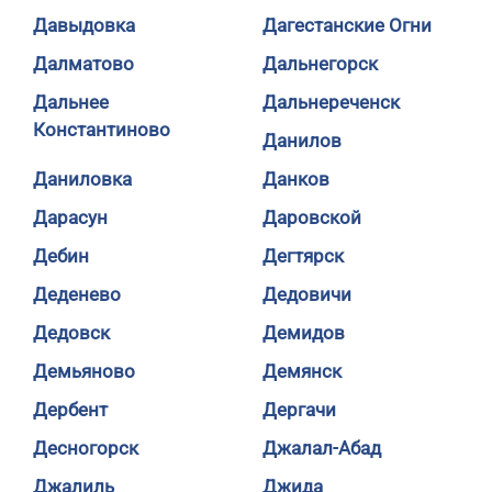
Давыдовка
Дагестанские Огни
Далматово
Дальнегорск
Дальнее
Дальнереченск
Константиново
Данилов
Даниловка
Данков
Дарасун
Даровской
Дебин
Дегтярск
Деденево
Дедовичи
Дедовск
Демидов
Демьяново
Демянск
Дербент
Дергачи
Десногорск
Джалал-Абад
Джалиль
Джида