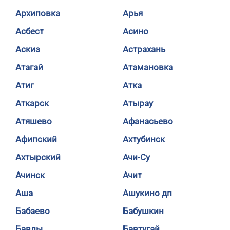
Архиповка
Арья
Асбест
Асино
Аскиз
Астрахань
Атагай
Атамановка
Атиг
Атка
Аткарск
Атырау
Атяшево
Афанасьево
Афипский
Ахтубинск
Ахтырский
Ачи-Су
Ачинск
Ачит
Аша
Ашукино дп
Бабаево
Бабушкин
Бавлы
Бавтугай