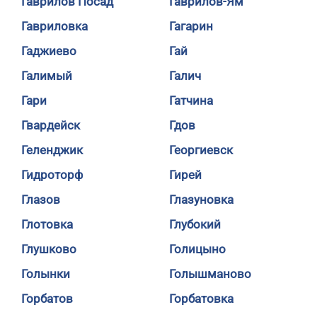
Гаврилов Посад
Гаврилов-Ям
Гавриловка
Гагарин
Гаджиево
Гай
Галимый
Галич
Гари
Гатчина
Гвардейск
Гдов
Геленджик
Георгиевск
Гидроторф
Гирей
Глазов
Глазуновка
Глотовка
Глубокий
Глушково
Голицыно
Голынки
Голышманово
Горбатов
Горбатовка