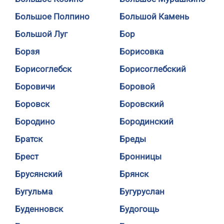
Большое Полпино
Большой Камень
Большой Луг
Бор
Борзя
Борисовка
Борисоглебск
Борисоглебский
Боровичи
Боровой
Боровск
Боровский
Бородино
Бородинский
Братск
Бреды
Брест
Бронницы
Брусянский
Брянск
Бугульма
Бугуруслан
Буденновск
Будогощь