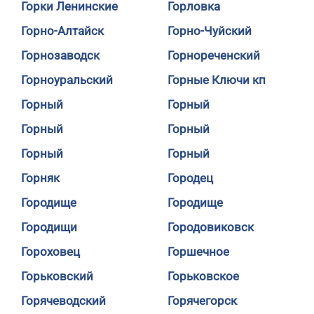
Горки Ленинские
Горловка
Горно-Алтайск
Горно-Чуйский
Горнозаводск
Горнореченский
Горноуральский
Горные Ключи кп
Горный
Горный
Горный
Горный
Горный
Горный
Горняк
Городец
Городище
Городище
Городищи
Городовиковск
Гороховец
Горшечное
Горьковский
Горьковское
Горячеводский
Горячегорск