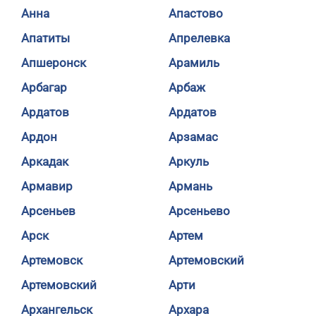
Анна
Апастово
Апатиты
Апрелевка
Апшеронск
Арамиль
Арбагар
Арбаж
Ардатов
Ардатов
Ардон
Арзамас
Аркадак
Аркуль
Армавир
Армань
Арсеньев
Арсеньево
Арск
Артем
Артемовск
Артемовский
Артемовский
Арти
Архангельск
Архара