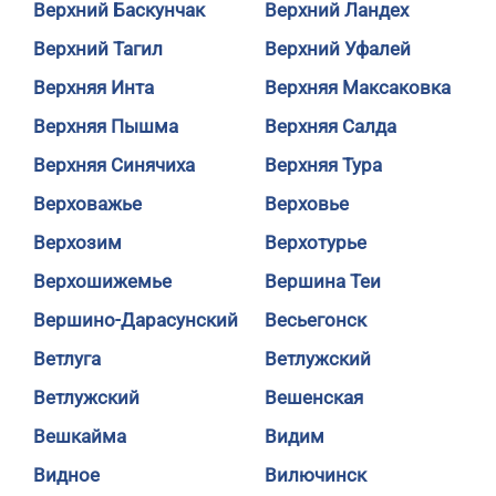
Верхний Баскунчак
Верхний Ландех
Верхний Тагил
Верхний Уфалей
Верхняя Инта
Верхняя Максаковка
Верхняя Пышма
Верхняя Салда
Верхняя Синячиха
Верхняя Тура
Верховажье
Верховье
Верхозим
Верхотурье
Верхошижемье
Вершина Теи
Вершино-Дарасунский
Весьегонск
Ветлуга
Ветлужский
Ветлужский
Вешенская
Вешкайма
Видим
Видное
Вилючинск