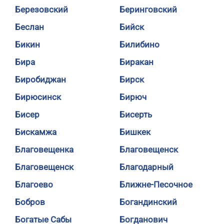
Березовский
Беринговский
Беслан
Бийск
Бикин
Билибино
Бира
Биракан
Биробиджан
Бирск
Бирюсинск
Бирюч
Бисер
Бисерть
Бискамжа
Бишкек
Благовещенка
Благовещенск
Благовещенск
Благодарный
Благоево
Ближне-Песочное
Бобров
Богандинский
Богатые Сабы
Богданович