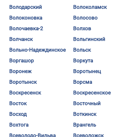
Володарский
Волоколамск
Волоконовка
Волосово
Волочаевка-2
Волхов
Волчанск
Вольгинский
Вольно-Надеждинское
Вольск
Воргашор
Воркута
Воронеж
Воротынец
Воротынск
Ворсма
Воскресенск
Воскресенское
Восток
Восточный
Восход
Воткинск
Вохтога
Врангель
Всеволодо-Вильва
Всеволожск