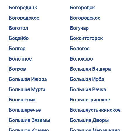
Богородицк
Богородск
Богородское
Богородское
Боготол
Богучар
Бодайбо
Бокситогорск
Болгар
Бологое
Болотное
Болохово
Болхов
Большая Вишера
Большая Ижора
Большая Ирба
Большая Мурта
Большая Речка
Большевик
Большегривское
Большеречье
Большеустьикинское
Большие Вяземы
Большие Дворы
Большое Козино
Большое Мурашкино