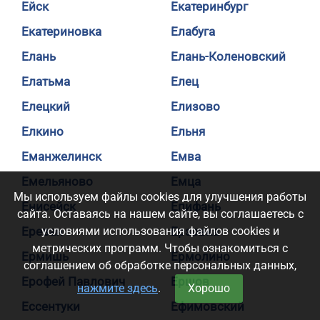
Ейск
Екатеринбург
Екатериновка
Елабуга
Елань
Елань-Коленовский
Елатьма
Елец
Елецкий
Елизово
Елкино
Ельня
Еманжелинск
Емва
Емельяново
Емца
Мы используем файлы cookies для улучшения работы
Енисейск
Епифань
сайта. Оставаясь на нашем сайте, вы соглашаетесь с
Ереван
условиями использования файлов cookies и
Ерзовка
метрических программ. Чтобы ознакомиться с
Ермишь
Ермолино
соглашением об обработке персональных данных,
Ерофей Павлович
Ершов
нажмите здесь
.
Хорошо
Ессентуки
Ефимовский