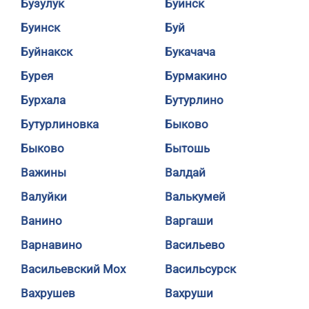
Бузулук
Буинск
Буинск
Буй
Буйнакск
Букачача
Бурея
Бурмакино
Бурхала
Бутурлино
Бутурлиновка
Быково
Быково
Бытошь
Важины
Валдай
Валуйки
Валькумей
Ванино
Варгаши
Варнавино
Васильево
Васильевский Мох
Васильсурск
Вахрушев
Вахруши