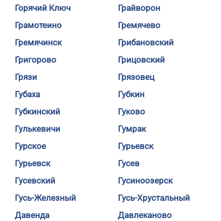
Горячий Ключ
Грайворон
Грамотеино
Гремячево
Гремячинск
Грибановский
Григорово
Грицовский
Грязи
Грязовец
Губаха
Губкин
Губкинский
Гуково
Гулькевичи
Гумрак
Гурское
Гурьевск
Гурьевск
Гусев
Гусевский
Гусиноозерск
Гусь-Железный
Гусь-Хрустальный
Давенда
Давлеканово