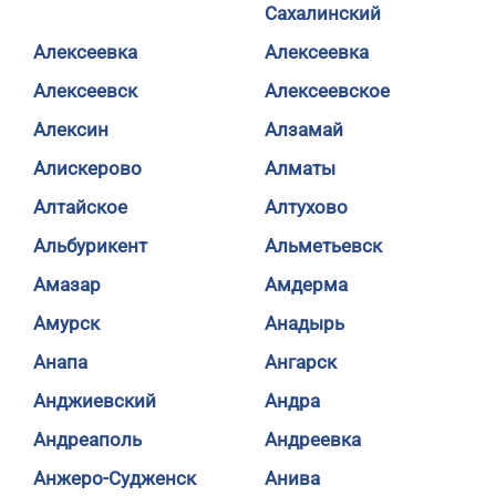
Сахалинский
Алексеевка
Алексеевка
Алексеевск
Алексеевское
Алексин
Алзамай
Алискерово
Алматы
Алтайское
Алтухово
Альбурикент
Альметьевск
Амазар
Амдерма
Амурск
Анадырь
Анапа
Ангарск
Анджиевский
Андра
Андреаполь
Андреевка
Анжеро-Судженск
Анива