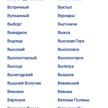
Встречный
Вуктыл
Вулканный
Вурнары
Выборг
Выгоничи
Выездное
Выкса
Вырица
Высокая Гора
Высокий
Высоковск
Высокогорный
Высокогорск
Высоцк
Вытегра
Вычегодский
Вышков
Вышний Волочек
Вяземский
Вязники
Вязьма
Вяртсиля
Вятские Поляны