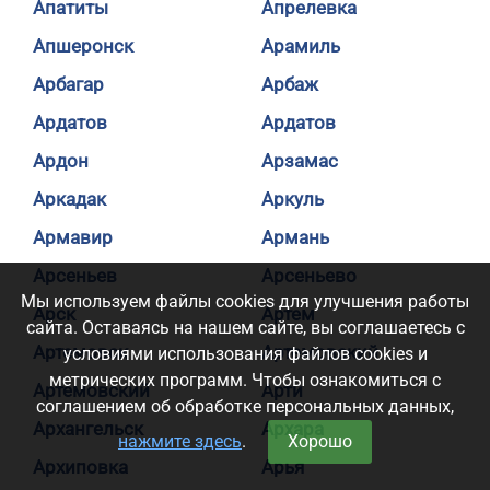
Апатиты
Апрелевка
Апшеронск
Арамиль
Арбагар
Арбаж
Ардатов
Ардатов
Ардон
Арзамас
Аркадак
Аркуль
Армавир
Армань
Арсеньев
Арсеньево
Мы используем файлы cookies для улучшения работы
Арск
Артем
сайта. Оставаясь на нашем сайте, вы соглашаетесь с
Артемовск
Артемовский
условиями использования файлов cookies и
метрических программ. Чтобы ознакомиться с
Артемовский
Арти
соглашением об обработке персональных данных,
Архангельск
Архара
нажмите здесь
.
Хорошо
Архиповка
Арья