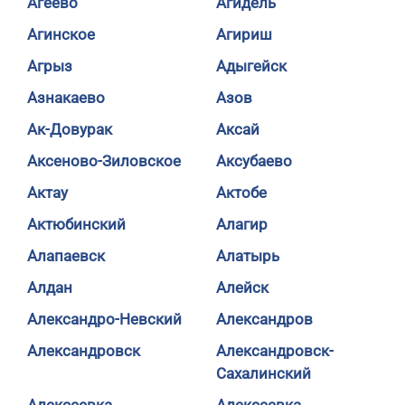
Агеево
Агидель
Агинское
Агириш
Агрыз
Адыгейск
Азнакаево
Азов
Ак-Довурак
Аксай
Аксеново-Зиловское
Аксубаево
Актау
Актобе
Актюбинский
Алагир
Алапаевск
Алатырь
Алдан
Алейск
Александро-Невский
Александров
Александровск
Александровск-
Сахалинский