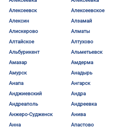
Алексеевка
Алексеевка
Алексеевск
Алексеевское
Алексин
Алзамай
Алискерово
Алматы
Алтайское
Алтухово
Альбурикент
Альметьевск
Амазар
Амдерма
Амурск
Анадырь
Анапа
Ангарск
Анджиевский
Андра
Андреаполь
Андреевка
Анжеро-Судженск
Анива
Анна
Апастово