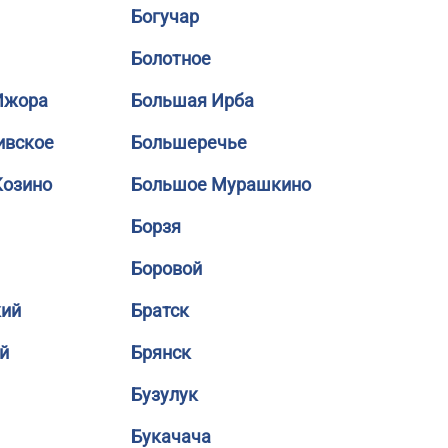
Богучар
Болотное
Ижора
Большая Ирба
ивское
Большеречье
Козино
Большое Мурашкино
Борзя
Боровой
кий
Братск
й
Брянск
Бузулук
Букачача