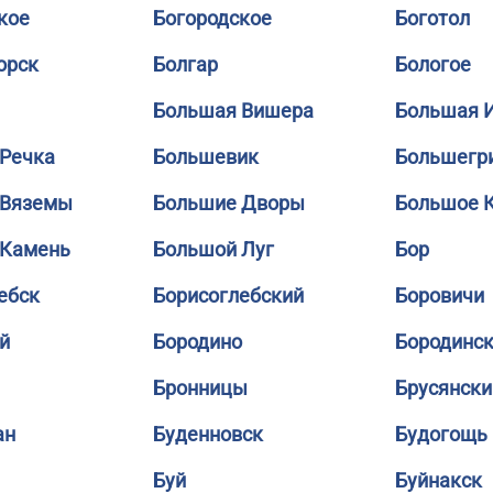
кое
Богородское
Боготол
орск
Болгар
Бологое
Большая Вишера
Большая 
Речка
Большевик
Большегр
 Вяземы
Большие Дворы
Большое 
 Камень
Большой Луг
Бор
ебск
Борисоглебский
Боровичи
й
Бородино
Бородинс
Бронницы
Брусянски
ан
Буденновск
Будогощь
Буй
Буйнакск