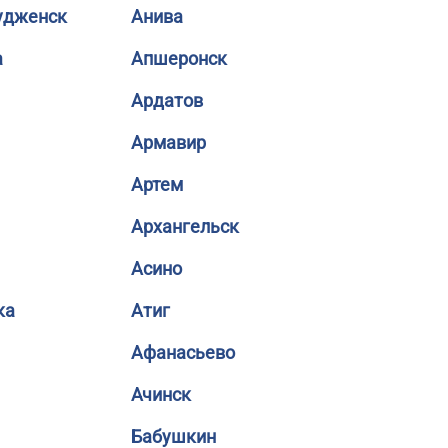
удженск
Анива
а
Апшеронск
Ардатов
Армавир
Артем
Архангельск
Асино
ка
Атиг
Афанасьево
Ачинск
Бабушкин