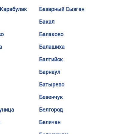
 Карабулак
Базарный Сызган
Бакал
во
Балаково
а
Балашиха
Балтийск
Барнаул
Батырево
Безенчук
уница
Белгород
й
Беличан