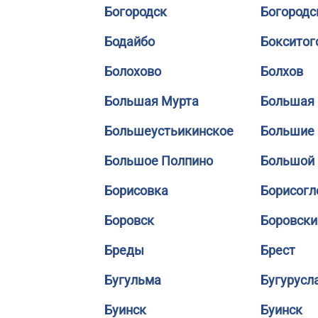
Богородск
Богородс
Бодайбо
Бокситог
Болохово
Болхов
Большая Мурта
Большая 
Большеустьикинское
Большие
Большое Полпино
Большой
Борисовка
Борисогл
Боровск
Боровски
Бреды
Брест
Бугульма
Бугурусл
Буинск
Буинск