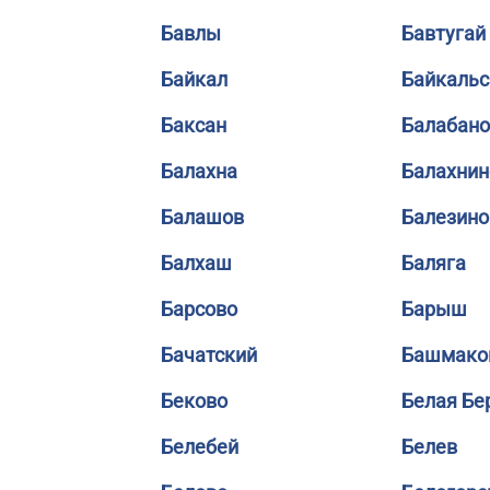
Бавлы
Бавтугай
Байкал
Байкальс
Баксан
Балабано
Балахна
Балахнин
Балашов
Балезино
Балхаш
Баляга
Барсово
Барыш
Бачатский
Башмако
Беково
Белая Бе
Белебей
Белев