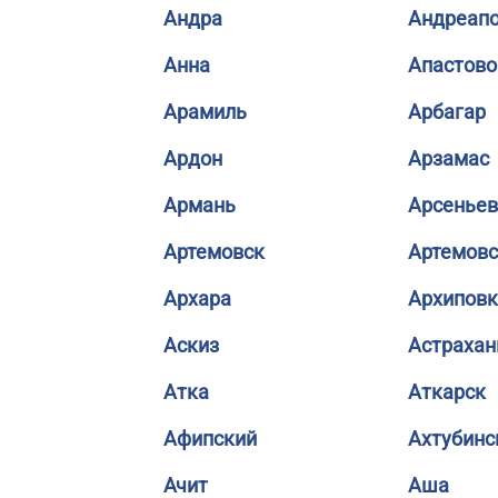
Андра
Андреап
Анна
Апастово
Арамиль
Арбагар
Ардон
Арзамас
Армань
Арсеньев
Артемовск
Артемовс
Архара
Архиповк
Аскиз
Астрахан
Атка
Аткарск
Афипский
Ахтубинс
Ачит
Аша