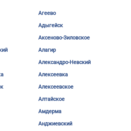
Агеево
Адыгейск
Аксеново-Зиловское
кий
Алагир
Александро-Невский
ка
Алексеевка
ск
Алексеевское
Алтайское
Амдерма
Анджиевский