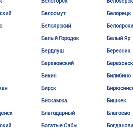
к
Белогорск
Белозерск
ский
Белоомут
Белорецк
о
Белоярский
Белоярск
Белый Городок
Белый Яр
Бердяуш
Березник
Березовский
Березовс
Бикин
Билибино
жан
Бирск
Бирюсинс
Бискамжа
Бишкек
щенск
Благодарный
Благоево
ский
Богатые Сабы
Богданов