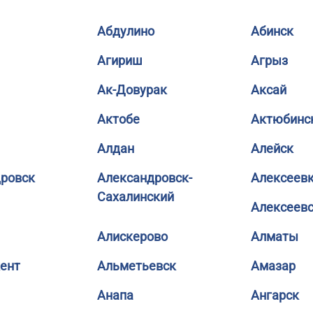
Абдулино
Абинск
Агириш
Агрыз
Ак-Довурак
Аксай
Актобе
Актюбинс
Алдан
Алейск
ровск
Александровск-
Алексеев
Сахалинский
Алексеев
Алискерово
Алматы
ент
Альметьевск
Амазар
Анапа
Ангарск