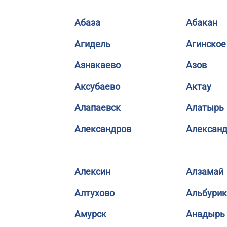
Абаза
Абакан
Агидель
Агинское
Азнакаево
Азов
Аксубаево
Актау
Алапаевск
Алатырь
Александров
Александ
Алексин
Алзамай
Алтухово
Альбурик
Амурск
Анадырь