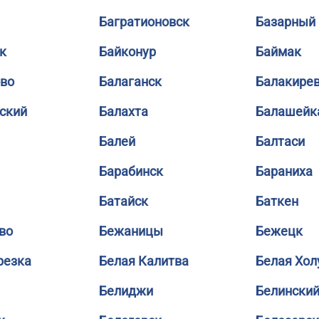
Багратионовск
Базарный
к
Байконур
Баймак
во
Балаганск
Балакире
ский
Балахта
Балашейк
Балей
Балтаси
Барабинск
Бараниха
Батайск
Баткен
во
Бежаницы
Бежецк
резка
Белая Калитва
Белая Хол
Белиджи
Белински