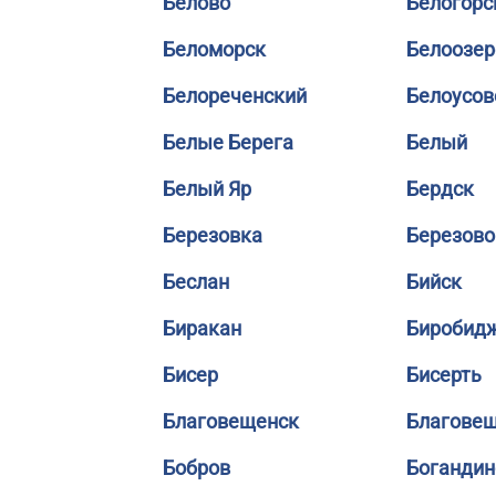
Белово
Белогорс
Беломорск
Белоозер
Белореченский
Белоусов
Белые Берега
Белый
Белый Яр
Бердск
Березовка
Березово
Беслан
Бийск
Биракан
Биробид
Бисер
Бисерть
Благовещенск
Благове
Бобров
Богандин