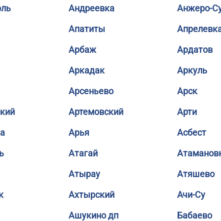
оль
Андреевка
Анжеро-С
Апатиты
Апрелевк
Арбаж
Ардатов
Аркадак
Аркуль
Арсеньево
Арск
кий
Артемовский
Арти
а
Арья
Асбест
ь
Атагай
Атаманов
Атырау
Атяшево
к
Ахтырский
Ачи-Су
Ашукино дп
Бабаево