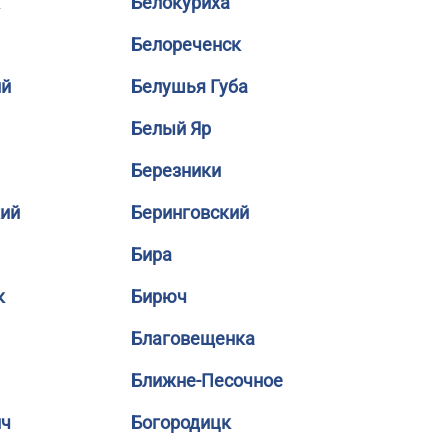
Белокуриха
Белореченск
ий
Белушья Губа
Белый Яр
Березники
кий
Беринговский
Бира
к
Бирюч
Благовещенка
Ближне-Песочное
ич
Богородицк