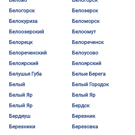
Белово
Белогорск
Белогорск
Белозерск
Белокуриха
Беломорск
Белоозерский
Белоомут
Белорецк
Белореченск
Белореченский
Белоусово
Белоярский
Белоярский
Белушья Губа
Белые Берега
Белый
Белый Городок
Белый Яр
Белый Яр
Белый Яр
Бердск
Бердяуш
Березник
Березники
Березовка