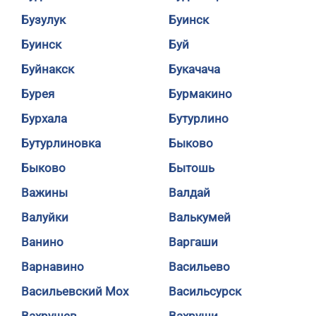
Бузулук
Буинск
Буинск
Буй
Буйнакск
Букачача
Бурея
Бурмакино
Бурхала
Бутурлино
Бутурлиновка
Быково
Быково
Бытошь
Важины
Валдай
Валуйки
Валькумей
Ванино
Варгаши
Варнавино
Васильево
Васильевский Мох
Васильсурск