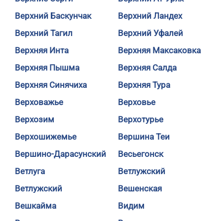
Верхний Баскунчак
Верхний Ландех
Верхний Тагил
Верхний Уфалей
Верхняя Инта
Верхняя Максаковка
Верхняя Пышма
Верхняя Салда
Верхняя Синячиха
Верхняя Тура
Верховажье
Верховье
Верхозим
Верхотурье
Верхошижемье
Вершина Теи
Вершино-Дарасунский
Весьегонск
Ветлуга
Ветлужский
Ветлужский
Вешенская
Вешкайма
Видим