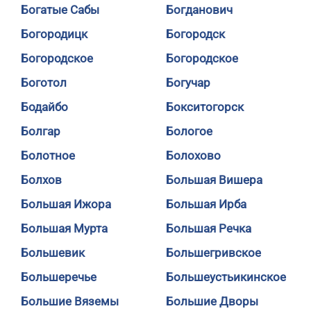
Богатые Сабы
Богданович
Богородицк
Богородск
Богородское
Богородское
Боготол
Богучар
Бодайбо
Бокситогорск
Болгар
Бологое
Болотное
Болохово
Болхов
Большая Вишера
Большая Ижора
Большая Ирба
Большая Мурта
Большая Речка
Большевик
Большегривское
Большеречье
Большеустьикинское
Большие Вяземы
Большие Дворы