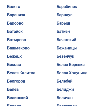
Баляга
Барабинск
Бараниха
Барнаул
Барсово
Барыш
Батайск
Баткен
Батырево
Бачатский
Башмаково
Бежаницы
Бежецк
Безенчук
Беково
Белая Березка
Белая Калитва
Белая Холуница
Белгород
Белебей
Белев
Белиджи
Белинский
Беличан