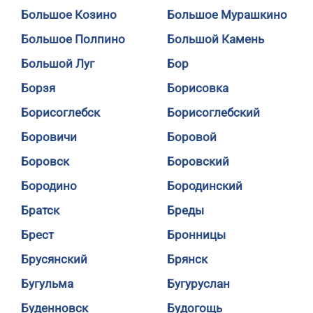
Большое Козино
Большое Мурашкино
Большое Полпино
Большой Камень
Большой Луг
Бор
Борзя
Борисовка
Борисоглебск
Борисоглебский
Боровичи
Боровой
Боровск
Боровский
Бородино
Бородинский
Братск
Бреды
Брест
Бронницы
Брусянский
Брянск
Бугульма
Бугуруслан
Буденновск
Будогощь