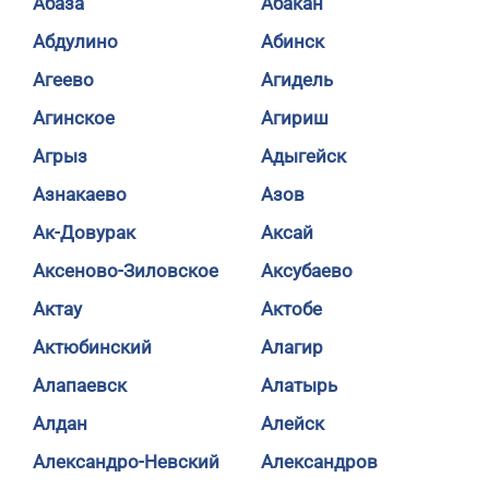
Абаза
Абакан
Абдулино
Абинск
Агеево
Агидель
Агинское
Агириш
Агрыз
Адыгейск
Азнакаево
Азов
Ак-Довурак
Аксай
Аксеново-Зиловское
Аксубаево
Актау
Актобе
Актюбинский
Алагир
Алапаевск
Алатырь
Алдан
Алейск
Александро-Невский
Александров