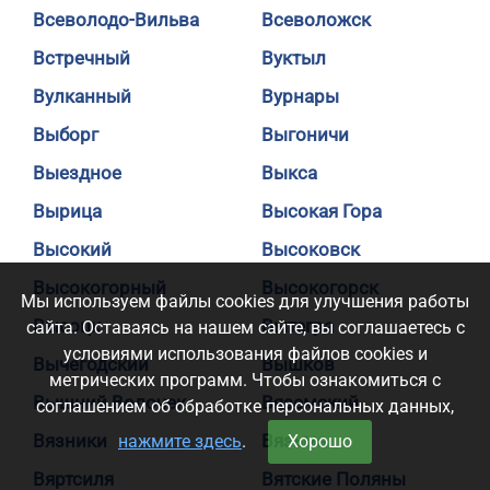
Всеволодо-Вильва
Всеволожск
Встречный
Вуктыл
Вулканный
Вурнары
Выборг
Выгоничи
Выездное
Выкса
Вырица
Высокая Гора
Высокий
Высоковск
Высокогорный
Высокогорск
Мы используем файлы cookies для улучшения работы
Высоцк
Вытегра
сайта. Оставаясь на нашем сайте, вы соглашаетесь с
условиями использования файлов cookies и
Вычегодский
Вышков
метрических программ. Чтобы ознакомиться с
Вышний Волочек
Вяземский
соглашением об обработке персональных данных,
Вязники
Вязьма
нажмите здесь
.
Хорошо
Вяртсиля
Вятские Поляны