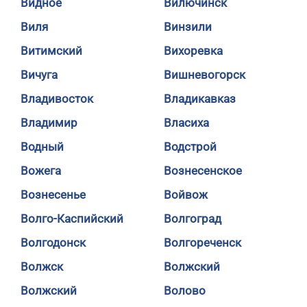
Видное
Вилючинск
Виля
Винзили
Витимский
Вихоревка
Вичуга
Вишневогорск
Владивосток
Владикавказ
Владимир
Власиха
Водный
Водстрой
Вожега
Вознесенское
Вознесенье
Войвож
Волго-Каспийский
Волгоград
Волгодонск
Волгореченск
Волжск
Волжский
Волжский
Волово