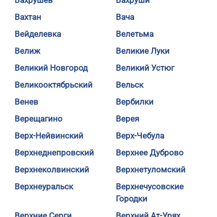
Вахрушев
Вахруши
Вахтан
Вача
Вейделевка
Велетьма
Велиж
Великие Луки
Великий Новгород
Великий Устюг
Великооктябрьский
Вельск
Венев
Вербилки
Верещагино
Верея
Верх-Нейвинский
Верх-Чебула
Верхнеднепровский
Верхнее Дуброво
Верхнеколвинский
Верхнетуломский
Верхнеуральск
Верхнечусовские
Городки
Верхние Серги
Верхний Ат-Урях