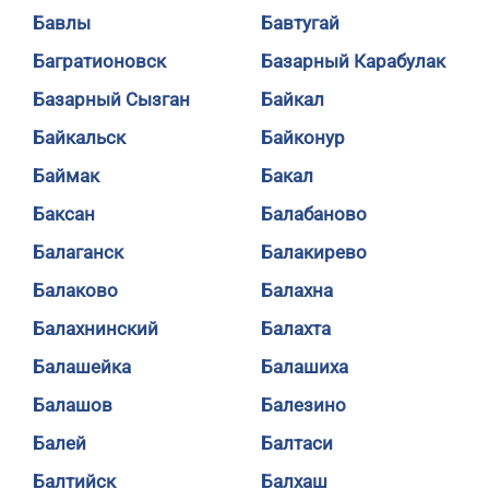
Бавлы
Бавтугай
Багратионовск
Базарный Карабулак
Базарный Сызган
Байкал
Байкальск
Байконур
Баймак
Бакал
Баксан
Балабаново
Балаганск
Балакирево
Балаково
Балахна
Балахнинский
Балахта
Балашейка
Балашиха
Балашов
Балезино
Балей
Балтаси
Балтийск
Балхаш