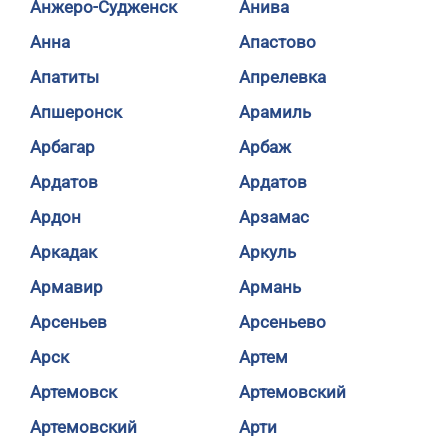
Анжеро-Судженск
Анива
Анна
Апастово
Апатиты
Апрелевка
Апшеронск
Арамиль
Арбагар
Арбаж
Ардатов
Ардатов
Ардон
Арзамас
Аркадак
Аркуль
Армавир
Армань
Арсеньев
Арсеньево
Арск
Артем
Артемовск
Артемовский
Артемовский
Арти