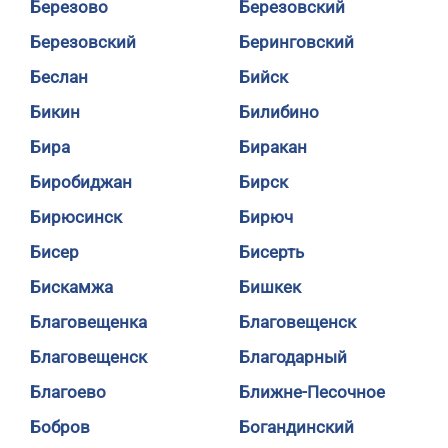
Березово
Березовский
Березовский
Беринговский
Беслан
Бийск
Бикин
Билибино
Бира
Биракан
Биробиджан
Бирск
Бирюсинск
Бирюч
Бисер
Бисерть
Бискамжа
Бишкек
Благовещенка
Благовещенск
Благовещенск
Благодарный
Благоево
Ближне-Песочное
Бобров
Богандинский