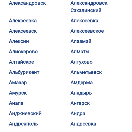
Александровск
Александровск-
Сахалинский
Алексеевка
Алексеевка
Алексеевск
Алексеевское
Алексин
Алзамай
Алискерово
Алматы
Алтайское
Алтухово
Альбурикент
Альметьевск
Амазар
Амдерма
Амурск
Анадырь
Анапа
Ангарск
Анджиевский
Андра
Андреаполь
Андреевка