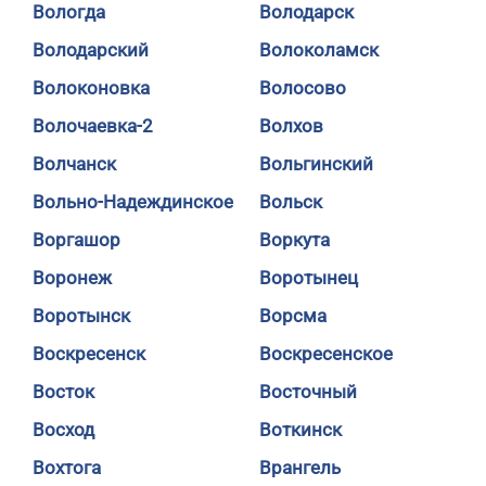
Вологда
Володарск
Володарский
Волоколамск
Волоконовка
Волосово
Волочаевка-2
Волхов
Волчанск
Вольгинский
Вольно-Надеждинское
Вольск
Воргашор
Воркута
Воронеж
Воротынец
Воротынск
Ворсма
Воскресенск
Воскресенское
Восток
Восточный
Восход
Воткинск
Вохтога
Врангель