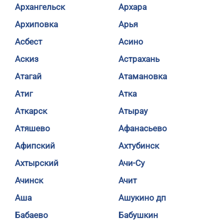
Архангельск
Архара
Архиповка
Арья
Асбест
Асино
Аскиз
Астрахань
Атагай
Атамановка
Атиг
Атка
Аткарск
Атырау
Атяшево
Афанасьево
Афипский
Ахтубинск
Ахтырский
Ачи-Су
Ачинск
Ачит
Аша
Ашукино дп
Бабаево
Бабушкин