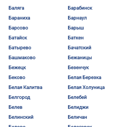
Баляга
Барабинск
Бараниха
Барнаул
Барсово
Барыш
Батайск
Баткен
Батырево
Бачатский
Башмаково
Бежаницы
Бежецк
Безенчук
Беково
Белая Березка
Белая Калитва
Белая Холуница
Белгород
Белебей
Белев
Белиджи
Белинский
Беличан