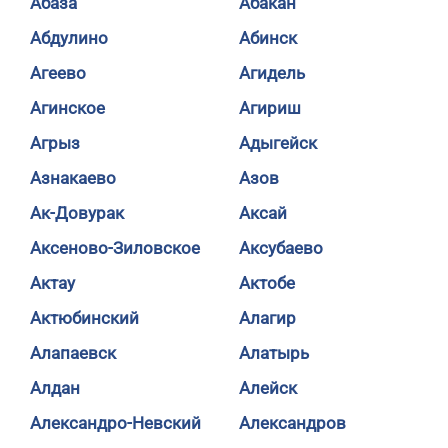
Абаза
Абакан
Абдулино
Абинск
Агеево
Агидель
Агинское
Агириш
Агрыз
Адыгейск
Азнакаево
Азов
Ак-Довурак
Аксай
Аксеново-Зиловское
Аксубаево
Актау
Актобе
Актюбинский
Алагир
Алапаевск
Алатырь
Алдан
Алейск
Александро-Невский
Александров