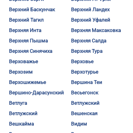
Верхний Баскунчак
Верхний Ландех
Верхний Тагил
Верхний Уфалей
Верхняя Инта
Верхняя Максаковка
Верхняя Пышма
Верхняя Салда
Верхняя Синячиха
Верхняя Тура
Верховажье
Верховье
Верхозим
Верхотурье
Верхошижемье
Вершина Теи
Вершино-Дарасунский
Весьегонск
Ветлуга
Ветлужский
Ветлужский
Вешенская
Вешкайма
Видим