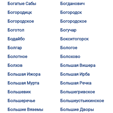
Богатые Сабы
Богданович
Богородицк
Богородск
Богородское
Богородское
Боготол
Богучар
Бодайбо
Бокситогорск
Болгар
Бологое
Болотное
Болохово
Болхов
Большая Вишера
Большая Ижора
Большая Ирба
Большая Мурта
Большая Речка
Большевик
Большегривское
Большеречье
Большеустьикинское
Большие Вяземы
Большие Дворы