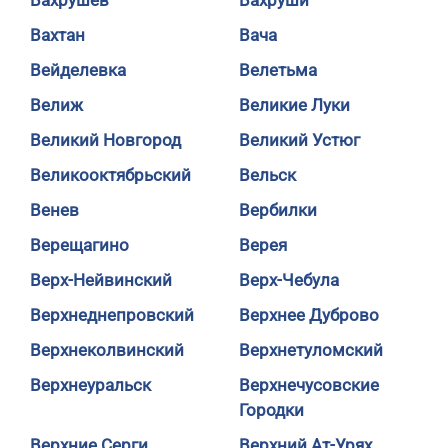
Вахрушев
Вахруши
Вахтан
Вача
Вейделевка
Велетьма
Велиж
Великие Луки
Великий Новгород
Великий Устюг
Великооктябрьский
Вельск
Венев
Вербилки
Верещагино
Верея
Верх-Нейвинский
Верх-Чебула
Верхнеднепровский
Верхнее Дуброво
Верхнеколвинский
Верхнетуломский
Верхнеуральск
Верхнечусовские
Городки
Верхние Серги
Верхний Ат-Урях