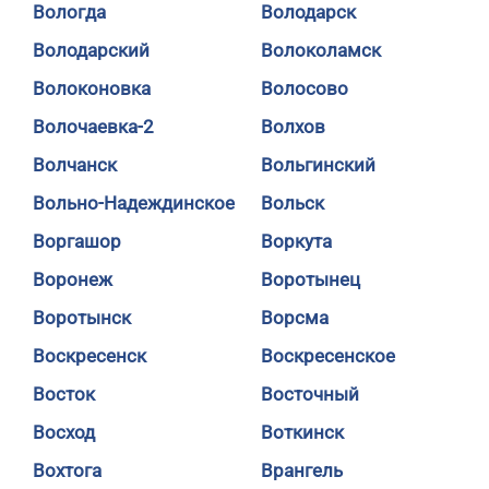
Вологда
Володарск
Володарский
Волоколамск
Волоконовка
Волосово
Волочаевка-2
Волхов
Волчанск
Вольгинский
Вольно-Надеждинское
Вольск
Воргашор
Воркута
Воронеж
Воротынец
Воротынск
Ворсма
Воскресенск
Воскресенское
Восток
Восточный
Восход
Воткинск
Вохтога
Врангель