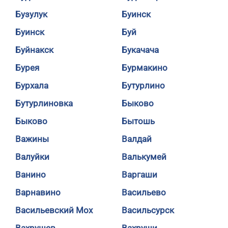
Бузулук
Буинск
Буинск
Буй
Буйнакск
Букачача
Бурея
Бурмакино
Бурхала
Бутурлино
Бутурлиновка
Быково
Быково
Бытошь
Важины
Валдай
Валуйки
Валькумей
Ванино
Варгаши
Варнавино
Васильево
Васильевский Мох
Васильсурск