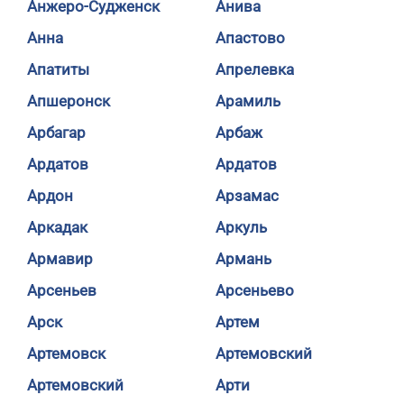
Анжеро-Судженск
Анива
Анна
Апастово
Апатиты
Апрелевка
Апшеронск
Арамиль
Арбагар
Арбаж
Ардатов
Ардатов
Ардон
Арзамас
Аркадак
Аркуль
Армавир
Армань
Арсеньев
Арсеньево
Арск
Артем
Артемовск
Артемовский
Артемовский
Арти