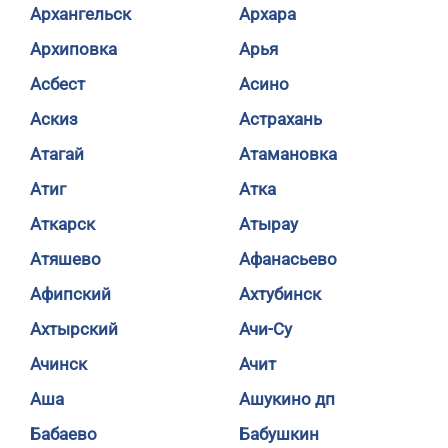
Архангельск
Архара
Архиповка
Арья
Асбест
Асино
Аскиз
Астрахань
Атагай
Атамановка
Атиг
Атка
Аткарск
Атырау
Атяшево
Афанасьево
Афипский
Ахтубинск
Ахтырский
Ачи-Су
Ачинск
Ачит
Аша
Ашукино дп
Бабаево
Бабушкин