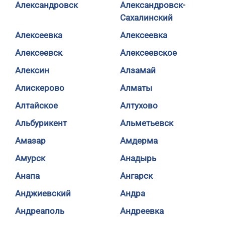
Александровск
Александровск-
Сахалинский
Алексеевка
Алексеевка
Алексеевск
Алексеевское
Алексин
Алзамай
Алискерово
Алматы
Алтайское
Алтухово
Альбурикент
Альметьевск
Амазар
Амдерма
Амурск
Анадырь
Анапа
Ангарск
Анджиевский
Андра
Андреаполь
Андреевка