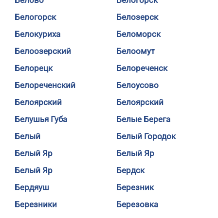
Белово
Белогорск
Белогорск
Белозерск
Белокуриха
Беломорск
Белоозерский
Белоомут
Белорецк
Белореченск
Белореченский
Белоусово
Белоярский
Белоярский
Белушья Губа
Белые Берега
Белый
Белый Городок
Белый Яр
Белый Яр
Белый Яр
Бердск
Бердяуш
Березник
Березники
Березовка