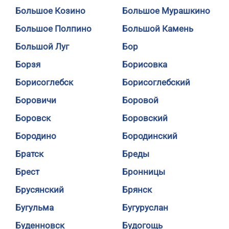
Большое Козино
Большое Мурашкино
Большое Полпино
Большой Камень
Большой Луг
Бор
Борзя
Борисовка
Борисоглебск
Борисоглебский
Боровичи
Боровой
Боровск
Боровский
Бородино
Бородинский
Братск
Бреды
Брест
Бронницы
Брусянский
Брянск
Бугульма
Бугуруслан
Буденновск
Будогощь