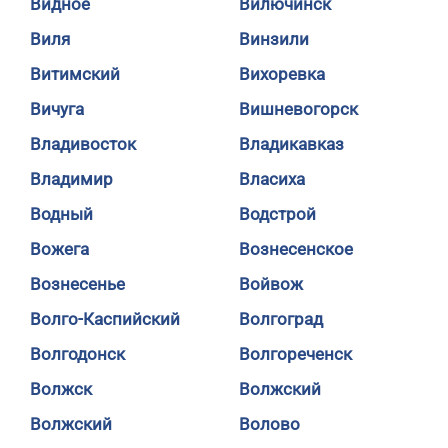
Видное
Вилючинск
Виля
Винзили
Витимский
Вихоревка
Вичуга
Вишневогорск
Владивосток
Владикавказ
Владимир
Власиха
Водный
Водстрой
Вожега
Вознесенское
Вознесенье
Войвож
Волго-Каспийский
Волгоград
Волгодонск
Волгореченск
Волжск
Волжский
Волжский
Волово