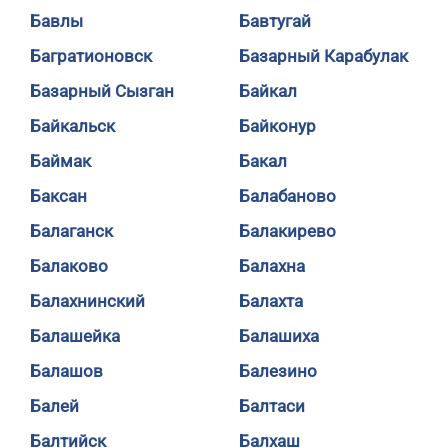
Бавлы
Бавтугай
Багратионовск
Базарный Карабулак
Базарный Сызган
Байкал
Байкальск
Байконур
Баймак
Бакал
Баксан
Балабаново
Балаганск
Балакирево
Балаково
Балахна
Балахнинский
Балахта
Балашейка
Балашиха
Балашов
Балезино
Балей
Балтаси
Балтийск
Балхаш