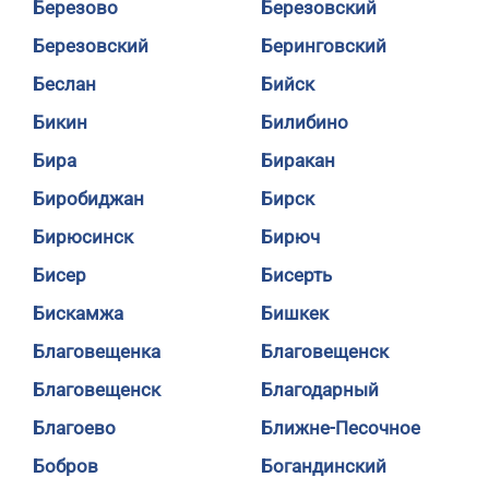
Березово
Березовский
Березовский
Беринговский
Беслан
Бийск
Бикин
Билибино
Бира
Биракан
Биробиджан
Бирск
Бирюсинск
Бирюч
Бисер
Бисерть
Бискамжа
Бишкек
Благовещенка
Благовещенск
Благовещенск
Благодарный
Благоево
Ближне-Песочное
Бобров
Богандинский