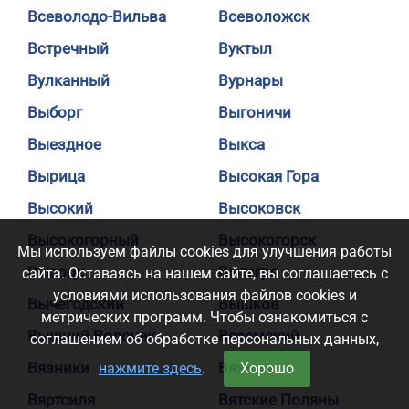
Всеволодо-Вильва
Всеволожск
Встречный
Вуктыл
Вулканный
Вурнары
Выборг
Выгоничи
Выездное
Выкса
Вырица
Высокая Гора
Высокий
Высоковск
Высокогорный
Высокогорск
Мы используем файлы cookies для улучшения работы
Высоцк
Вытегра
сайта. Оставаясь на нашем сайте, вы соглашаетесь с
условиями использования файлов cookies и
Вычегодский
Вышков
метрических программ. Чтобы ознакомиться с
Вышний Волочек
Вяземский
соглашением об обработке персональных данных,
Вязники
Вязьма
нажмите здесь
.
Хорошо
Вяртсиля
Вятские Поляны