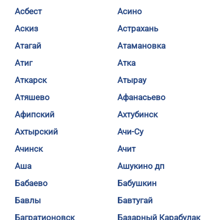
Асбест
Асино
Аскиз
Астрахань
Атагай
Атамановка
Атиг
Атка
Аткарск
Атырау
Атяшево
Афанасьево
Афипский
Ахтубинск
Ахтырский
Ачи-Су
Ачинск
Ачит
Аша
Ашукино дп
Бабаево
Бабушкин
Бавлы
Бавтугай
Багратионовск
Базарный Карабулак