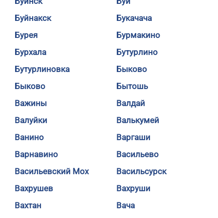
Буинск
Буй
Буйнакск
Букачача
Бурея
Бурмакино
Бурхала
Бутурлино
Бутурлиновка
Быково
Быково
Бытошь
Важины
Валдай
Валуйки
Валькумей
Ванино
Варгаши
Варнавино
Васильево
Васильевский Мох
Васильсурск
Вахрушев
Вахруши
Вахтан
Вача