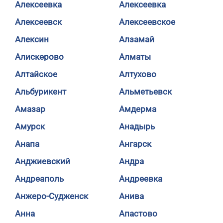
Алексеевка
Алексеевка
Алексеевск
Алексеевское
Алексин
Алзамай
Алискерово
Алматы
Алтайское
Алтухово
Альбурикент
Альметьевск
Амазар
Амдерма
Амурск
Анадырь
Анапа
Ангарск
Анджиевский
Андра
Андреаполь
Андреевка
Анжеро-Судженск
Анива
Анна
Апастово