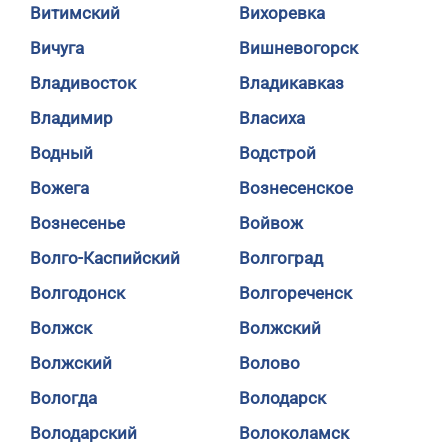
Витимский
Вихоревка
Вичуга
Вишневогорск
Владивосток
Владикавказ
Владимир
Власиха
Водный
Водстрой
Вожега
Вознесенское
Вознесенье
Войвож
Волго-Каспийский
Волгоград
Волгодонск
Волгореченск
Волжск
Волжский
Волжский
Волово
Вологда
Володарск
Володарский
Волоколамск