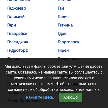
Гаджиево
Гай
Галимый
Галич
Гари
Гатчина
Гвардейск
Гдов
Геленджик
Георгиевск
Гидроторф
Гирей
Глазов
Глазуновка
Мы используем файлы cookies для улучшения работы
Глотовка
Глубокий
сайта. Оставаясь на нашем сайте, вы соглашаетесь с
Глушково
Голицыно
условиями использования файлов cookies и
метрических программ. Чтобы ознакомиться с
Голынки
Голышманово
соглашением об обработке персональных данных,
Горбатов
Горбатовка
нажмите здесь
.
Хорошо
Горки Ленинские
Горловка