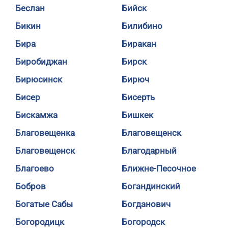
Беслан
Бийск
Бикин
Билибино
Бира
Биракан
Биробиджан
Бирск
Бирюсинск
Бирюч
Бисер
Бисерть
Бискамжа
Бишкек
Благовещенка
Благовещенск
Благовещенск
Благодарный
Благоево
Ближне-Песочное
Бобров
Богандинский
Богатые Сабы
Богданович
Богородицк
Богородск