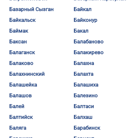
Базарный Сызган
Байкал
Байкальск
Байконур
Баймак
Бакал
Баксан
Балабаново
Балаганск
Балакирево
Балаково
Балахна
Балахнинский
Балахта
Балашейка
Балашиха
Балашов
Балезино
Балей
Балтаси
Балтийск
Балхаш
Баляга
Барабинск