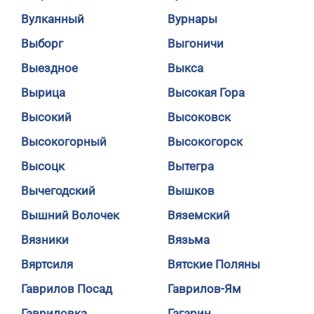
Вулканный
Вурнары
Выборг
Выгоничи
Выездное
Выкса
Вырица
Высокая Гора
Высокий
Высоковск
Высокогорный
Высокогорск
Высоцк
Вытегра
Вычегодский
Вышков
Вышний Волочек
Вяземский
Вязники
Вязьма
Вяртсиля
Вятские Поляны
Гаврилов Посад
Гаврилов-Ям
Гавриловка
Гагарин