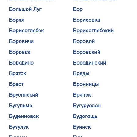
Большой Луг
Бор
Борзя
Борисовка
Борисоглебск
Борисоглебский
Боровичи
Боровой
Боровск
Боровский
Бородино
Бородинский
Братск
Бреды
Брест
Бронницы
Брусянский
Брянск
Бугульма
Бугуруслан
Буденновск
Будогощь
Бузулук
Буинск