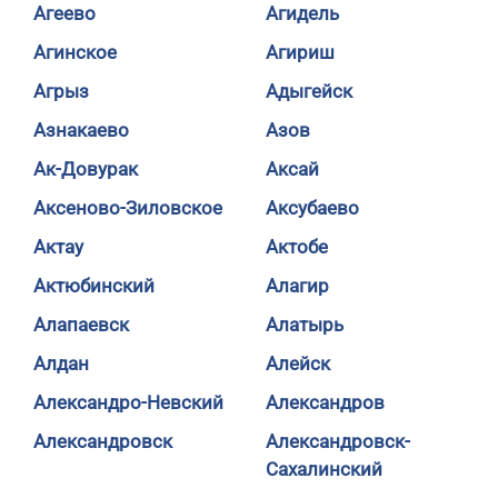
Агеево
Агидель
Агинское
Агириш
Агрыз
Адыгейск
Азнакаево
Азов
Ак-Довурак
Аксай
Аксеново-Зиловское
Аксубаево
Актау
Актобе
Актюбинский
Алагир
Алапаевск
Алатырь
Алдан
Алейск
Александро-Невский
Александров
Александровск
Александровск-
Сахалинский