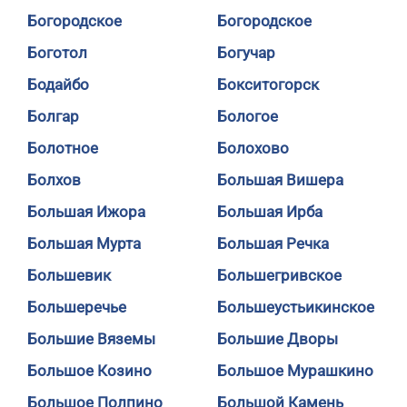
Богородское
Богородское
Боготол
Богучар
Бодайбо
Бокситогорск
Болгар
Бологое
Болотное
Болохово
Болхов
Большая Вишера
Большая Ижора
Большая Ирба
Большая Мурта
Большая Речка
Большевик
Большегривское
Большеречье
Большеустьикинское
Большие Вяземы
Большие Дворы
Большое Козино
Большое Мурашкино
Большое Полпино
Большой Камень