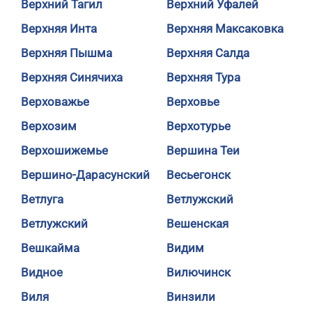
Верхний Тагил
Верхний Уфалей
Верхняя Инта
Верхняя Максаковка
Верхняя Пышма
Верхняя Салда
Верхняя Синячиха
Верхняя Тура
Верховажье
Верховье
Верхозим
Верхотурье
Верхошижемье
Вершина Теи
Вершино-Дарасунский
Весьегонск
Ветлуга
Ветлужский
Ветлужский
Вешенская
Вешкайма
Видим
Видное
Вилючинск
Виля
Винзили