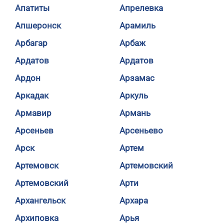
Апатиты
Апрелевка
Апшеронск
Арамиль
Арбагар
Арбаж
Ардатов
Ардатов
Ардон
Арзамас
Аркадак
Аркуль
Армавир
Армань
Арсеньев
Арсеньево
Арск
Артем
Артемовск
Артемовский
Артемовский
Арти
Архангельск
Архара
Архиповка
Арья