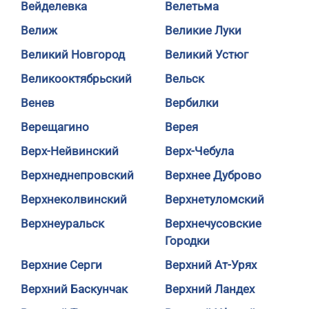
Вейделевка
Велетьма
Велиж
Великие Луки
Великий Новгород
Великий Устюг
Великооктябрьский
Вельск
Венев
Вербилки
Верещагино
Верея
Верх-Нейвинский
Верх-Чебула
Верхнеднепровский
Верхнее Дуброво
Верхнеколвинский
Верхнетуломский
Верхнеуральск
Верхнечусовские
Городки
Верхние Серги
Верхний Ат-Урях
Верхний Баскунчак
Верхний Ландех