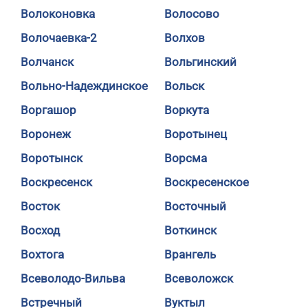
Волоконовка
Волосово
Волочаевка-2
Волхов
Волчанск
Вольгинский
Вольно-Надеждинское
Вольск
Воргашор
Воркута
Воронеж
Воротынец
Воротынск
Ворсма
Воскресенск
Воскресенское
Восток
Восточный
Восход
Воткинск
Вохтога
Врангель
Всеволодо-Вильва
Всеволожск
Встречный
Вуктыл