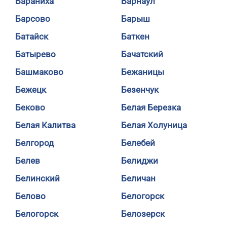
Бараниха
Барнаул
Барсово
Барыш
Батайск
Баткен
Батырево
Бачатский
Башмаково
Бежаницы
Бежецк
Безенчук
Беково
Белая Березка
Белая Калитва
Белая Холуница
Белгород
Белебей
Белев
Белиджи
Белинский
Беличан
Белово
Белогорск
Белогорск
Белозерск