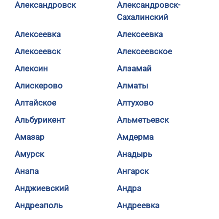
Александровск
Александровск-
Сахалинский
Алексеевка
Алексеевка
Алексеевск
Алексеевское
Алексин
Алзамай
Алискерово
Алматы
Алтайское
Алтухово
Альбурикент
Альметьевск
Амазар
Амдерма
Амурск
Анадырь
Анапа
Ангарск
Анджиевский
Андра
Андреаполь
Андреевка