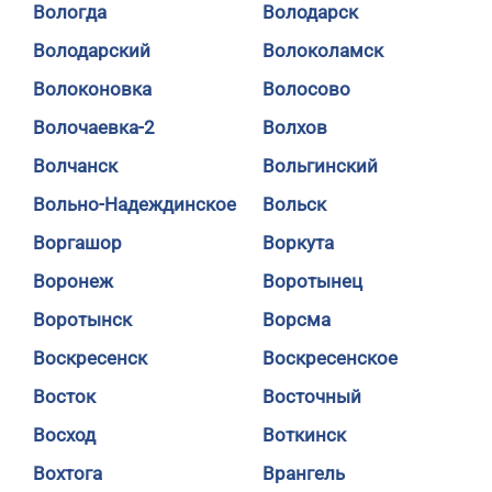
Вологда
Володарск
Володарский
Волоколамск
Волоконовка
Волосово
Волочаевка-2
Волхов
Волчанск
Вольгинский
Вольно-Надеждинское
Вольск
Воргашор
Воркута
Воронеж
Воротынец
Воротынск
Ворсма
Воскресенск
Воскресенское
Восток
Восточный
Восход
Воткинск
Вохтога
Врангель