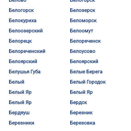
Белово
Белогорск
Белогорск
Белозерск
Белокуриха
Беломорск
Белоозерский
Белоомут
Белорецк
Белореченск
Белореченский
Белоусово
Белоярский
Белоярский
Белушья Губа
Белые Берега
Белый
Белый Городок
Белый Яр
Белый Яр
Белый Яр
Бердск
Бердяуш
Березник
Березники
Березовка