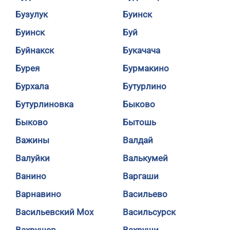
Бузулук
Буинск
Буинск
Буй
Буйнакск
Букачача
Бурея
Бурмакино
Бурхала
Бутурлино
Бутурлиновка
Быково
Быково
Бытошь
Важины
Валдай
Валуйки
Валькумей
Ванино
Варгаши
Варнавино
Васильево
Васильевский Мох
Васильсурск