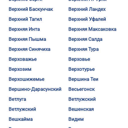
Верхний Баскунчак
Верхний Ландех
Верхний Тагил
Верхний Уфалей
Верхняя Инта
Верхняя Максаковка
Верхняя Пышма
Верхняя Салда
Верхняя Синячиха
Верхняя Тура
Верховажье
Верховье
Верхозим
Верхотурье
Верхошижемье
Вершина Теи
Вершино-Дарасунский
Весьегонск
Ветлуга
Ветлужский
Ветлужский
Вешенская
Вешкайма
Видим