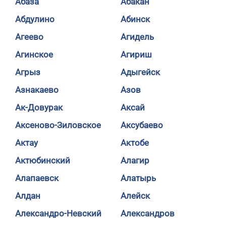
Абаза
Абакан
Абдулино
Абинск
Агеево
Агидель
Агинское
Агириш
Агрыз
Адыгейск
Азнакаево
Азов
Ак-Довурак
Аксай
Аксеново-Зиловское
Аксубаево
Актау
Актобе
Актюбинский
Алагир
Алапаевск
Алатырь
Алдан
Алейск
Александро-Невский
Александров