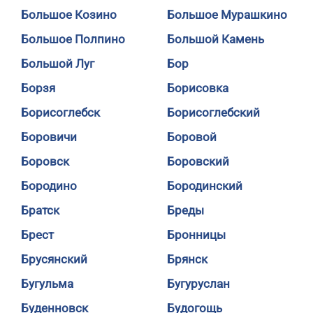
Большое Козино
Большое Мурашкино
Большое Полпино
Большой Камень
Большой Луг
Бор
Борзя
Борисовка
Борисоглебск
Борисоглебский
Боровичи
Боровой
Боровск
Боровский
Бородино
Бородинский
Братск
Бреды
Брест
Бронницы
Брусянский
Брянск
Бугульма
Бугуруслан
Буденновск
Будогощь