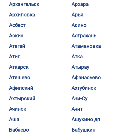
Архангельск
Архара
Архиповка
Арья
Асбест
Асино
Аскиз
Астрахань
Атагай
Атамановка
Атиг
Атка
Аткарск
Атырау
Атяшево
Афанасьево
Афипский
Ахтубинск
Ахтырский
Ачи-Су
Ачинск
Ачит
Аша
Ашукино дп
Бабаево
Бабушкин