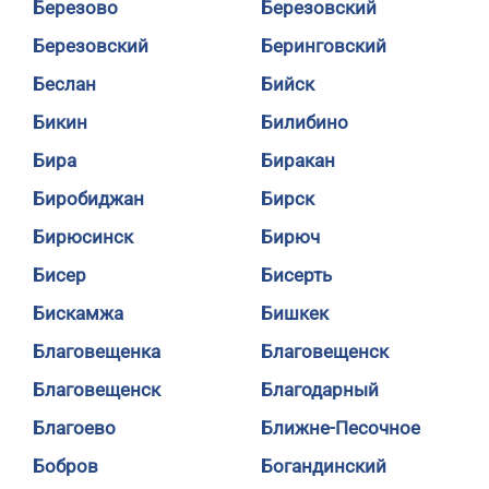
Березово
Березовский
Березовский
Беринговский
Беслан
Бийск
Бикин
Билибино
Бира
Биракан
Биробиджан
Бирск
Бирюсинск
Бирюч
Бисер
Бисерть
Бискамжа
Бишкек
Благовещенка
Благовещенск
Благовещенск
Благодарный
Благоево
Ближне-Песочное
Бобров
Богандинский