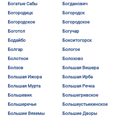
Богатые Сабы
Богданович
Богородицк
Богородск
Богородское
Богородское
Боготол
Богучар
Бодайбо
Бокситогорск
Болгар
Бологое
Болотное
Болохово
Болхов
Большая Вишера
Большая Ижора
Большая Ирба
Большая Мурта
Большая Речка
Большевик
Большегривское
Большеречье
Большеустьикинское
Большие Вяземы
Большие Дворы