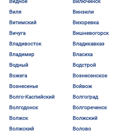
Видное
Вилючинск
Виля
Винзили
Витимский
Вихоревка
Вичуга
Вишневогорск
Владивосток
Владикавказ
Владимир
Власиха
Водный
Водстрой
Вожега
Вознесенское
Вознесенье
Войвож
Волго-Каспийский
Волгоград
Волгодонск
Волгореченск
Волжск
Волжский
Волжский
Волово