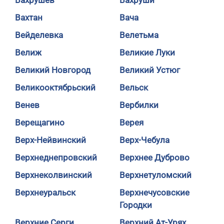
Вахрушев
Вахруши
Вахтан
Вача
Вейделевка
Велетьма
Велиж
Великие Луки
Великий Новгород
Великий Устюг
Великооктябрьский
Вельск
Венев
Вербилки
Верещагино
Верея
Верх-Нейвинский
Верх-Чебула
Верхнеднепровский
Верхнее Дуброво
Верхнеколвинский
Верхнетуломский
Верхнеуральск
Верхнечусовские
Городки
Верхние Серги
Верхний Ат-Урях