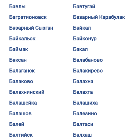
Бавлы
Бавтугай
Багратионовск
Базарный Карабулак
Базарный Сызган
Байкал
Байкальск
Байконур
Баймак
Бакал
Баксан
Балабаново
Балаганск
Балакирево
Балаково
Балахна
Балахнинский
Балахта
Балашейка
Балашиха
Балашов
Балезино
Балей
Балтаси
Балтийск
Балхаш