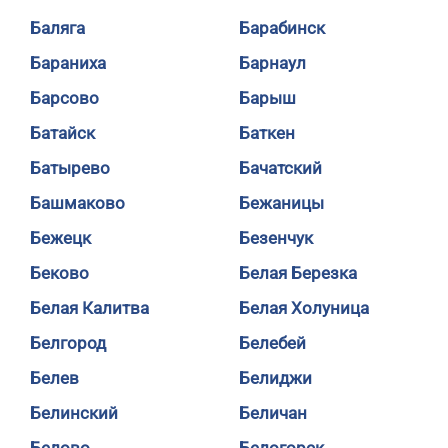
Баляга
Барабинск
Бараниха
Барнаул
Барсово
Барыш
Батайск
Баткен
Батырево
Бачатский
Башмаково
Бежаницы
Бежецк
Безенчук
Беково
Белая Березка
Белая Калитва
Белая Холуница
Белгород
Белебей
Белев
Белиджи
Белинский
Беличан