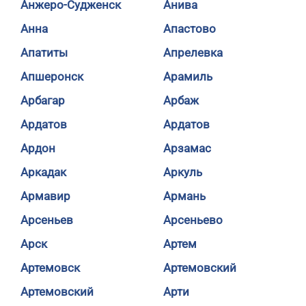
Анжеро-Судженск
Анива
Анна
Апастово
Апатиты
Апрелевка
Апшеронск
Арамиль
Арбагар
Арбаж
Ардатов
Ардатов
Ардон
Арзамас
Аркадак
Аркуль
Армавир
Армань
Арсеньев
Арсеньево
Арск
Артем
Артемовск
Артемовский
Артемовский
Арти