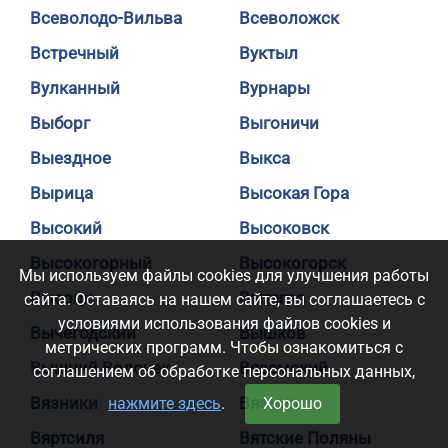
Всеволодо-Вильва
Всеволожск
Встречный
Вуктыл
Вулканный
Вурнары
Выборг
Выгоничи
Выездное
Выкса
Вырица
Высокая Гора
Высокий
Высоковск
Высокогорный
Высокогорск
Мы используем файлы cookies для улучшения работы
Высоцк
Вытегра
сайта. Оставаясь на нашем сайте, вы соглашаетесь с
условиями использования файлов cookies и
Вычегодский
Вышков
метрических программ. Чтобы ознакомиться с
Вышний Волочек
Вяземский
соглашением об обработке персональных данных,
Вязники
Вязьма
нажмите здесь
.
Хорошо
Вяртсиля
Вятские Поляны