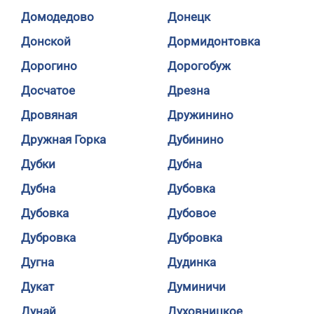
Домодедово
Донецк
Донской
Дормидонтовка
Дорогино
Дорогобуж
Досчатое
Дрезна
Дровяная
Дружинино
Дружная Горка
Дубинино
Дубки
Дубна
Дубна
Дубовка
Дубовка
Дубовое
Дубровка
Дубровка
Дугна
Дудинка
Дукат
Думиничи
Дунай
Духовницкое