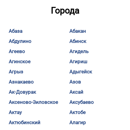
Города
Абаза
Абакан
Абдулино
Абинск
Агеево
Агидель
Агинское
Агириш
Агрыз
Адыгейск
Азнакаево
Азов
Ак-Довурак
Аксай
Аксеново-Зиловское
Аксубаево
Актау
Актобе
Актюбинский
Алагир