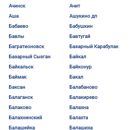
Ачинск
Ачит
Аша
Ашукино дп
Бабаево
Бабушкин
Бавлы
Бавтугай
Багратионовск
Базарный Карабулак
Базарный Сызган
Байкал
Байкальск
Байконур
Баймак
Бакал
Баксан
Балабаново
Балаганск
Балакирево
Балаково
Балахна
Балахнинский
Балахта
Балашейка
Балашиха