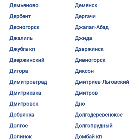
Демьяново
Демянск
Дербент
Дергачи
Десногорск
Джалал-Абад
Джалиль
Джида
Джубга кп
Дзержинск
Дзержинский
Дивногорск
Дигора
Диксон
Димитровград
Дмитриев-Льговский
Дмитриевка
Дмитров
Дмитровск
Дно
Добрянка
Долгодеревенское
Долгое
Долгопрудный
Долинск
Домбай кп