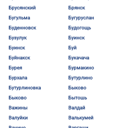
Брусянский
Брянск
Бугульма
Бугуруслан
Буденновск
Будогощь
Бузулук
Буинск
Буинск
Буй
Буйнакск
Букачача
Бурея
Бурмакино
Бурхала
Бутурлино
Бутурлиновка
Быково
Быково
Бытошь
Важины
Валдай
Валуйки
Валькумей
Ванино
Варгаши