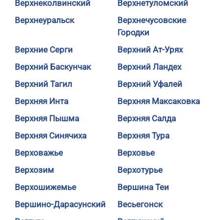
Верхнеколвинский
Верхнетуломский
Верхнеуральск
Верхнечусовские
Городки
Верхние Серги
Верхний Ат-Урях
Верхний Баскунчак
Верхний Ландех
Верхний Тагил
Верхний Уфалей
Верхняя Инта
Верхняя Максаковка
Верхняя Пышма
Верхняя Салда
Верхняя Синячиха
Верхняя Тура
Верховажье
Верховье
Верхозим
Верхотурье
Верхошижемье
Вершина Теи
Вершино-Дарасунский
Весьегонск