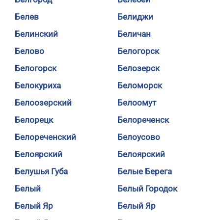
Белев
Белиджи
Белинский
Беличан
Белово
Белогорск
Белогорск
Белозерск
Белокуриха
Беломорск
Белоозерский
Белоомут
Белорецк
Белореченск
Белореченский
Белоусово
Белоярский
Белоярский
Белушья Губа
Белые Берега
Белый
Белый Городок
Белый Яр
Белый Яр