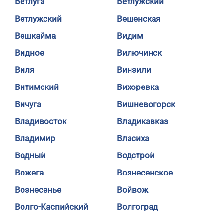
Ветлуга
Ветлужский
Ветлужский
Вешенская
Вешкайма
Видим
Видное
Вилючинск
Виля
Винзили
Витимский
Вихоревка
Вичуга
Вишневогорск
Владивосток
Владикавказ
Владимир
Власиха
Водный
Водстрой
Вожега
Вознесенское
Вознесенье
Войвож
Волго-Каспийский
Волгоград