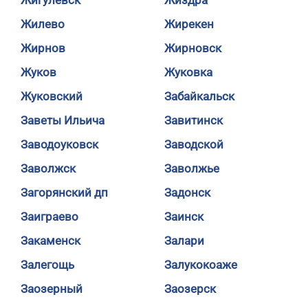
Жигулевск
Жиздра
Жилево
Жирекен
Жирнов
Жирновск
Жуков
Жуковка
Жуковский
Забайкальск
Заветы Ильича
Завитинск
Заводоуковск
Заводской
Заволжск
Заволжье
Загорянский дп
Задонск
Заиграево
Заинск
Закаменск
Залари
Залегощь
Залукокоаже
Заозерный
Заозерск