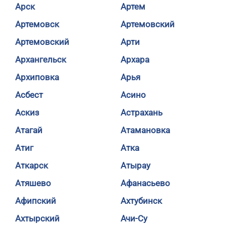
Арск
Артем
Артемовск
Артемовский
Артемовский
Арти
Архангельск
Архара
Архиповка
Арья
Асбест
Асино
Аскиз
Астрахань
Атагай
Атамановка
Атиг
Атка
Аткарск
Атырау
Атяшево
Афанасьево
Афипский
Ахтубинск
Ахтырский
Ачи-Су