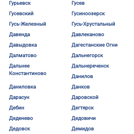
Гурьевск
Гусев
Гусевский
Гусиноозерск
Гусь-Железный
Гусь-Хрустальный
Давенда
Давлеканово
Давыдовка
Дагестанские Огни
Далматово
Дальнегорск
Дальнее
Дальнереченск
Константиново
Данилов
Даниловка
Данков
Дарасун
Даровской
Дебин
Дегтярск
Деденево
Дедовичи
Дедовск
Демидов