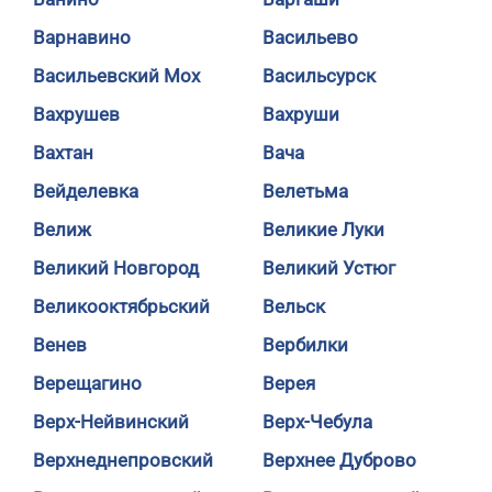
Варнавино
Васильево
Васильевский Мох
Васильсурск
Вахрушев
Вахруши
Вахтан
Вача
Вейделевка
Велетьма
Велиж
Великие Луки
Великий Новгород
Великий Устюг
Великооктябрьский
Вельск
Венев
Вербилки
Верещагино
Верея
Верх-Нейвинский
Верх-Чебула
Верхнеднепровский
Верхнее Дуброво