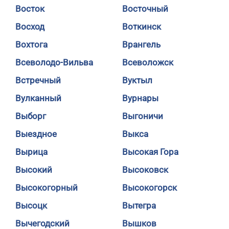
Восток
Восточный
Восход
Воткинск
Вохтога
Врангель
Всеволодо-Вильва
Всеволожск
Встречный
Вуктыл
Вулканный
Вурнары
Выборг
Выгоничи
Выездное
Выкса
Вырица
Высокая Гора
Высокий
Высоковск
Высокогорный
Высокогорск
Высоцк
Вытегра
Вычегодский
Вышков