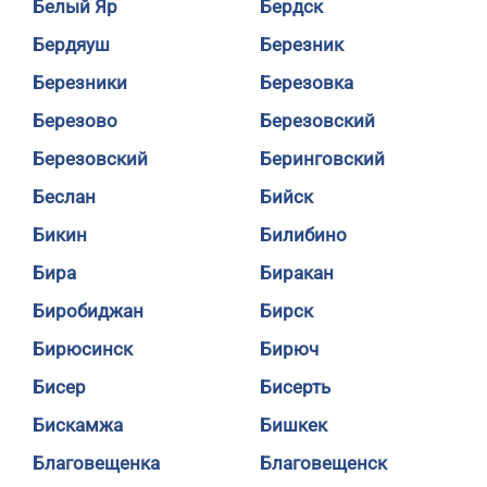
Белый Яр
Бердск
Бердяуш
Березник
Березники
Березовка
Березово
Березовский
Березовский
Беринговский
Беслан
Бийск
Бикин
Билибино
Бира
Биракан
Биробиджан
Бирск
Бирюсинск
Бирюч
Бисер
Бисерть
Бискамжа
Бишкек
Благовещенка
Благовещенск