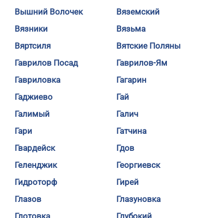
Вышний Волочек
Вяземский
Вязники
Вязьма
Вяртсиля
Вятские Поляны
Гаврилов Посад
Гаврилов-Ям
Гавриловка
Гагарин
Гаджиево
Гай
Галимый
Галич
Гари
Гатчина
Гвардейск
Гдов
Геленджик
Георгиевск
Гидроторф
Гирей
Глазов
Глазуновка
Глотовка
Глубокий