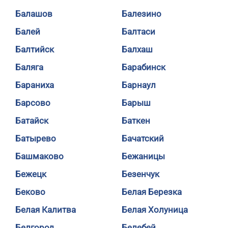
Балашов
Балезино
Балей
Балтаси
Балтийск
Балхаш
Баляга
Барабинск
Бараниха
Барнаул
Барсово
Барыш
Батайск
Баткен
Батырево
Бачатский
Башмаково
Бежаницы
Бежецк
Безенчук
Беково
Белая Березка
Белая Калитва
Белая Холуница
Белгород
Белебей