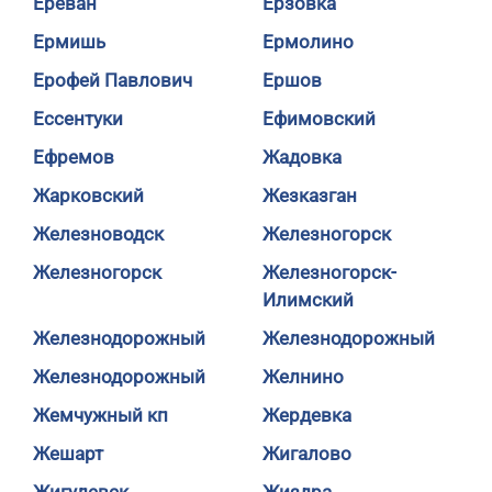
Ереван
Ерзовка
Ермишь
Ермолино
Ерофей Павлович
Ершов
Ессентуки
Ефимовский
Ефремов
Жадовка
Жарковский
Жезказган
Железноводск
Железногорск
Железногорск
Железногорск-
Илимский
Железнодорожный
Железнодорожный
Железнодорожный
Желнино
Жемчужный кп
Жердевка
Жешарт
Жигалово