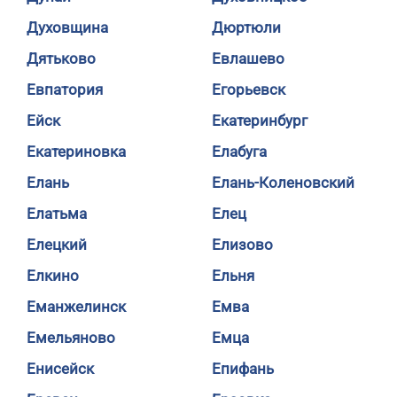
Духовщина
Дюртюли
Дятьково
Евлашево
Евпатория
Егорьевск
Ейск
Екатеринбург
Екатериновка
Елабуга
Елань
Елань-Коленовский
Елатьма
Елец
Елецкий
Елизово
Елкино
Ельня
Еманжелинск
Емва
Емельяново
Емца
Енисейск
Епифань