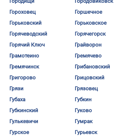
Городищи
Городовиковск
Гороховец
Горшечное
Горьковский
Горьковское
Горячеводский
Горячегорск
Горячий Ключ
Грайворон
Грамотеино
Гремячево
Гремячинск
Грибановский
Григорово
Грицовский
Грязи
Грязовец
Губаха
Губкин
Губкинский
Гуково
Гулькевичи
Гумрак
Гурское
Гурьевск