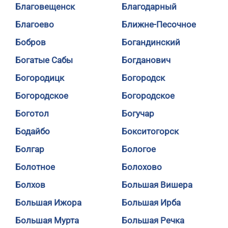
Благовещенск
Благодарный
Благоево
Ближне-Песочное
Бобров
Богандинский
Богатые Сабы
Богданович
Богородицк
Богородск
Богородское
Богородское
Боготол
Богучар
Бодайбо
Бокситогорск
Болгар
Бологое
Болотное
Болохово
Болхов
Большая Вишера
Большая Ижора
Большая Ирба
Большая Мурта
Большая Речка