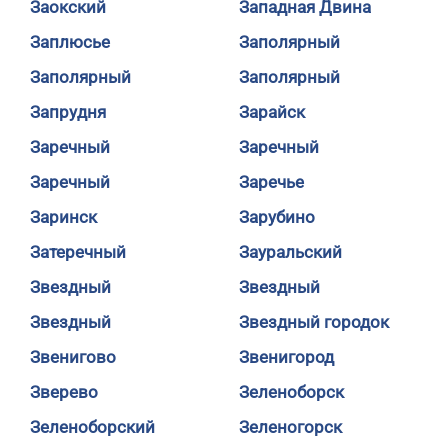
Заокский
Западная Двина
Заплюсье
Заполярный
Заполярный
Заполярный
Запрудня
Зарайск
Заречный
Заречный
Заречный
Заречье
Заринск
Зарубино
Затеречный
Зауральский
Звездный
Звездный
Звездный
Звездный городок
Звенигово
Звенигород
Зверево
Зеленоборск
Зеленоборский
Зеленогорск