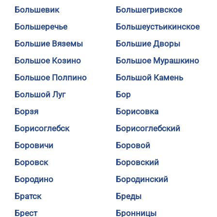
Большевик
Большегривское
Большеречье
Большеустьикинское
Большие Вяземы
Большие Дворы
Большое Козино
Большое Мурашкино
Большое Полпино
Большой Камень
Большой Луг
Бор
Борзя
Борисовка
Борисоглебск
Борисоглебский
Боровичи
Боровой
Боровск
Боровский
Бородино
Бородинский
Братск
Бреды
Брест
Бронницы