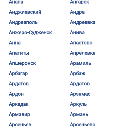
Анапа
Ангарск
Анджиевский
Андра
Андреаполь
Андреевка
Анжеро-Судженск
Анива
Анна
Апастово
Апатиты
Апрелевка
Апшеронск
Арамиль
Арбагар
Арбаж
Ардатов
Ардатов
Ардон
Арзамас
Аркадак
Аркуль
Армавир
Армань
Арсеньев
Арсеньево