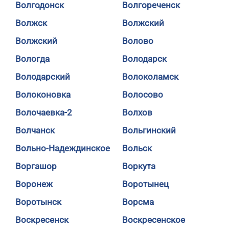
Волгодонск
Волгореченск
Волжск
Волжский
Волжский
Волово
Вологда
Володарск
Володарский
Волоколамск
Волоконовка
Волосово
Волочаевка-2
Волхов
Волчанск
Вольгинский
Вольно-Надеждинское
Вольск
Воргашор
Воркута
Воронеж
Воротынец
Воротынск
Ворсма
Воскресенск
Воскресенское