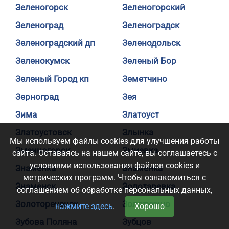
Зеленогорск
Зеленогорский
Зеленоград
Зеленоградск
Зеленоградский дп
Зеленодольск
Зеленокумск
Зеленый Бор
Зеленый Город кп
Земетчино
Зерноград
Зея
Зима
Златоуст
Златоустовск
Злынка
Мы используем файлы cookies для улучшения работы
Змеиногорск
Змиевка
сайта. Оставаясь на нашем сайте, вы соглашаетесь с
условиями использования файлов cookies и
Знаменка
Знаменка
метрических программ. Чтобы ознакомиться с
Знаменск
Золотаревка
соглашением об обработке персональных данных,
Золотореченск
Золотухино
нажмите здесь
.
Хорошо
Зубова Поляна
Зубцов