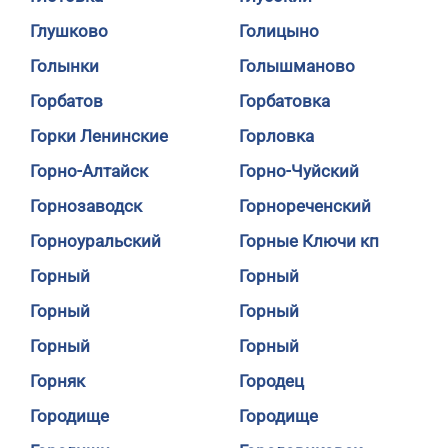
Глушково
Голицыно
Голынки
Голышманово
Горбатов
Горбатовка
Горки Ленинские
Горловка
Горно-Алтайск
Горно-Чуйский
Горнозаводск
Горнореченский
Горноуральский
Горные Ключи кп
Горный
Горный
Горный
Горный
Горный
Горный
Горняк
Городец
Городище
Городище