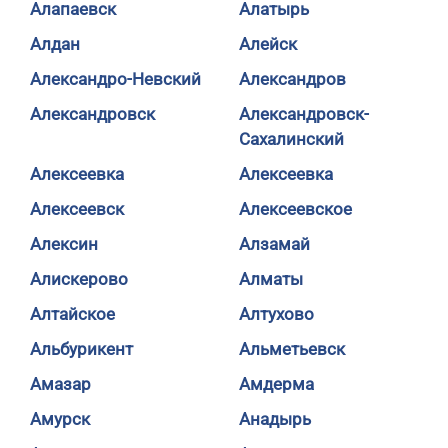
Алапаевск
Алатырь
Алдан
Алейск
Александро-Невский
Александров
Александровск
Александровск-
Сахалинский
Алексеевка
Алексеевка
Алексеевск
Алексеевское
Алексин
Алзамай
Алискерово
Алматы
Алтайское
Алтухово
Альбурикент
Альметьевск
Амазар
Амдерма
Амурск
Анадырь