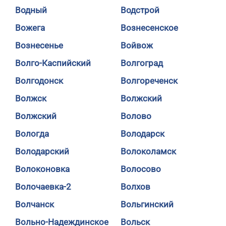
Водный
Водстрой
Вожега
Вознесенское
Вознесенье
Войвож
Волго-Каспийский
Волгоград
Волгодонск
Волгореченск
Волжск
Волжский
Волжский
Волово
Вологда
Володарск
Володарский
Волоколамск
Волоконовка
Волосово
Волочаевка-2
Волхов
Волчанск
Вольгинский
Вольно-Надеждинское
Вольск