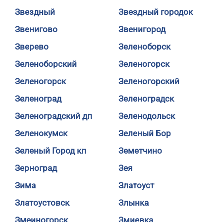
Звездный
Звездный городок
Звенигово
Звенигород
Зверево
Зеленоборск
Зеленоборский
Зеленогорск
Зеленогорск
Зеленогорский
Зеленоград
Зеленоградск
Зеленоградский дп
Зеленодольск
Зеленокумск
Зеленый Бор
Зеленый Город кп
Земетчино
Зерноград
Зея
Зима
Златоуст
Златоустовск
Злынка
Змеиногорск
Змиевка