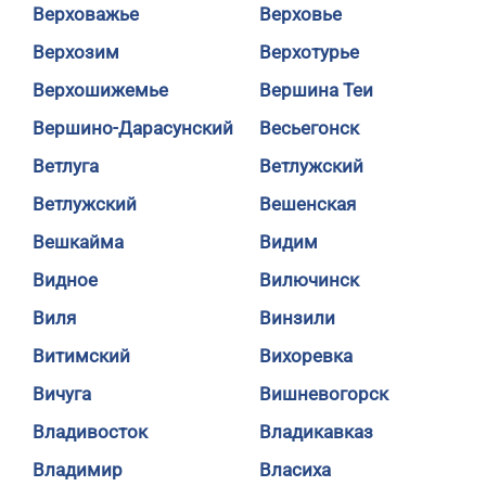
Верховажье
Верховье
Верхозим
Верхотурье
Верхошижемье
Вершина Теи
Вершино-Дарасунский
Весьегонск
Ветлуга
Ветлужский
Ветлужский
Вешенская
Вешкайма
Видим
Видное
Вилючинск
Виля
Винзили
Витимский
Вихоревка
Вичуга
Вишневогорск
Владивосток
Владикавказ
Владимир
Власиха