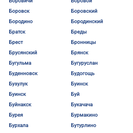
Боровичи
Боровой
Боровск
Боровский
Бородино
Бородинский
Братск
Бреды
Брест
Бронницы
Брусянский
Брянск
Бугульма
Бугуруслан
Буденновск
Будогощь
Бузулук
Буинск
Буинск
Буй
Буйнакск
Букачача
Бурея
Бурмакино
Бурхала
Бутурлино