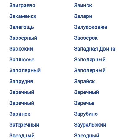
Заиграево
Заинск
Закаменск
Залари
Залегощь
Залукокоаже
Заозерный
Заозерск
Заокский
Западная Двина
Заплюсье
Заполярный
Заполярный
Заполярный
Запрудня
Зарайск
Заречный
Заречный
Заречный
Заречье
Заринск
Зарубино
Затеречный
Зауральский
Звездный
Звездный