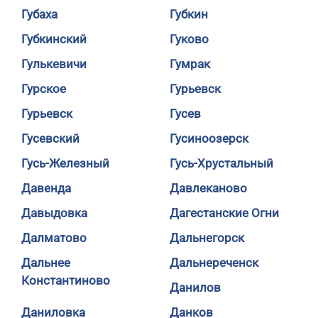
Губаха
Губкин
Губкинский
Гуково
Гулькевичи
Гумрак
Гурское
Гурьевск
Гурьевск
Гусев
Гусевский
Гусиноозерск
Гусь-Железный
Гусь-Хрустальный
Давенда
Давлеканово
Давыдовка
Дагестанские Огни
Далматово
Дальнегорск
Дальнее
Дальнереченск
Константиново
Данилов
Даниловка
Данков