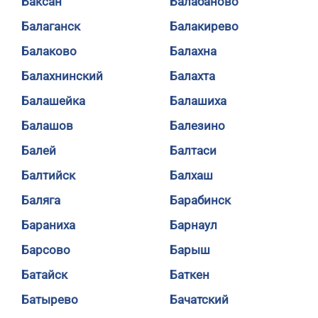
Баксан
Балабаново
Балаганск
Балакирево
Балаково
Балахна
Балахнинский
Балахта
Балашейка
Балашиха
Балашов
Балезино
Балей
Балтаси
Балтийск
Балхаш
Баляга
Барабинск
Бараниха
Барнаул
Барсово
Барыш
Батайск
Баткен
Батырево
Бачатский