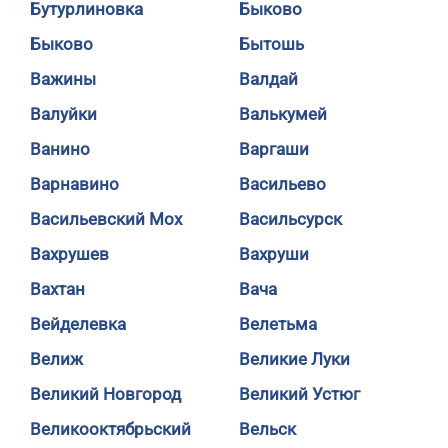
Бутурлиновка
Быково
Быково
Бытошь
Важины
Валдай
Валуйки
Валькумей
Ванино
Варгаши
Варнавино
Васильево
Васильевский Мох
Васильсурск
Вахрушев
Вахруши
Вахтан
Вача
Вейделевка
Велетьма
Велиж
Великие Луки
Великий Новгород
Великий Устюг
Великооктябрьский
Вельск