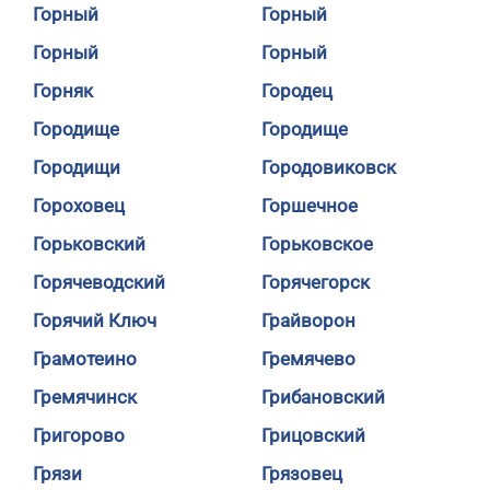
Горный
Горный
Горный
Горный
Горняк
Городец
Городище
Городище
Городищи
Городовиковск
Гороховец
Горшечное
Горьковский
Горьковское
Горячеводский
Горячегорск
Горячий Ключ
Грайворон
Грамотеино
Гремячево
Гремячинск
Грибановский
Григорово
Грицовский
Грязи
Грязовец