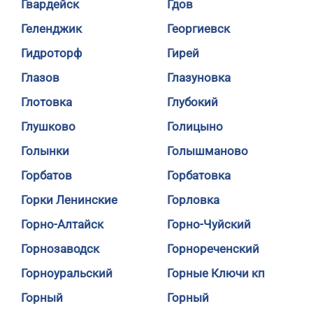
Гвардейск
Гдов
Геленджик
Георгиевск
Гидроторф
Гирей
Глазов
Глазуновка
Глотовка
Глубокий
Глушково
Голицыно
Голынки
Голышманово
Горбатов
Горбатовка
Горки Ленинские
Горловка
Горно-Алтайск
Горно-Чуйский
Горнозаводск
Горнореченский
Горноуральский
Горные Ключи кп
Горный
Горный