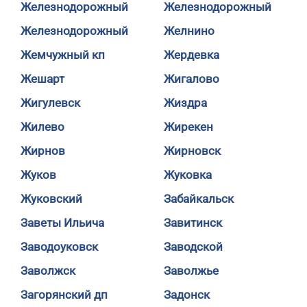
Железнодорожный
Железнодорожный
Железнодорожный
Желнино
Жемчужный кп
Жердевка
Жешарт
Жигалово
Жигулевск
Жиздра
Жилево
Жирекен
Жирнов
Жирновск
Жуков
Жуковка
Жуковский
Забайкальск
Заветы Ильича
Завитинск
Заводоуковск
Заводской
Заволжск
Заволжье
Загорянский дп
Задонск