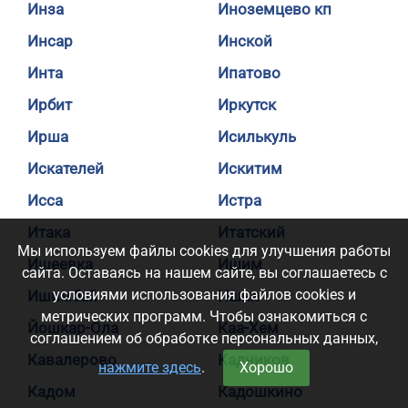
Инза
Иноземцево кп
Инсар
Инской
Инта
Ипатово
Ирбит
Иркутск
Ирша
Исилькуль
Искателей
Искитим
Исса
Истра
Итака
Итатский
Мы используем файлы cookies для улучшения работы
Ишеевка
Ишим
сайта. Оставаясь на нашем сайте, вы соглашаетесь с
условиями использования файлов cookies и
Ишимбай
Ишня
метрических программ. Чтобы ознакомиться с
Йошкар-Ола
Каа-Хем
соглашением об обработке персональных данных,
Кавалерово
Кадников
нажмите здесь
.
Хорошо
Кадом
Кадошкино