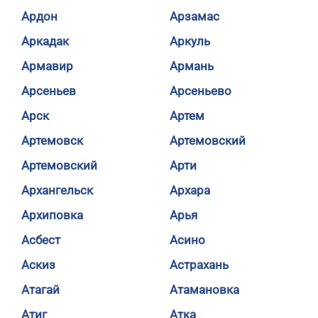
Ардон
Арзамас
Аркадак
Аркуль
Армавир
Армань
Арсеньев
Арсеньево
Арск
Артем
Артемовск
Артемовский
Артемовский
Арти
Архангельск
Архара
Архиповка
Арья
Асбест
Асино
Аскиз
Астрахань
Атагай
Атамановка
Атиг
Атка