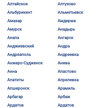
Алтайское
Алтухово
Альбурикент
Альметьевск
Амазар
Амдерма
Амурск
Анадырь
Анапа
Ангарск
Анджиевский
Андра
Андреаполь
Андреевка
Анжеро-Судженск
Анива
Анна
Апастово
Апатиты
Апрелевка
Апшеронск
Арамиль
Арбагар
Арбаж
Ардатов
Ардатов