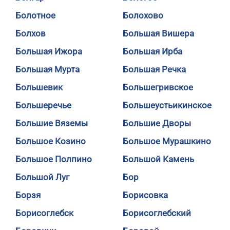
Болотное
Болохово
Болхов
Большая Вишера
Большая Ижора
Большая Ирба
Большая Мурта
Большая Речка
Большевик
Большегривское
Большеречье
Большеустьикинское
Большие Вяземы
Большие Дворы
Большое Козино
Большое Мурашкино
Большое Полпино
Большой Камень
Большой Луг
Бор
Борзя
Борисовка
Борисоглебск
Борисоглебский