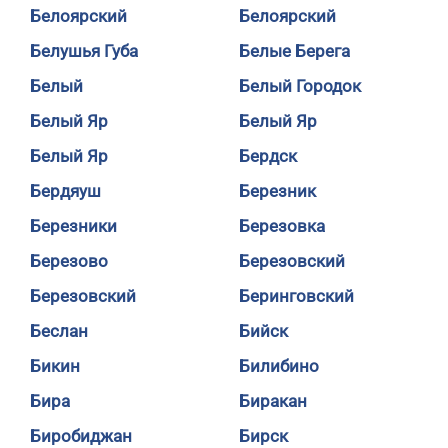
Белоярский
Белоярский
Белушья Губа
Белые Берега
Белый
Белый Городок
Белый Яр
Белый Яр
Белый Яр
Бердск
Бердяуш
Березник
Березники
Березовка
Березово
Березовский
Березовский
Беринговский
Беслан
Бийск
Бикин
Билибино
Бира
Биракан
Биробиджан
Бирск