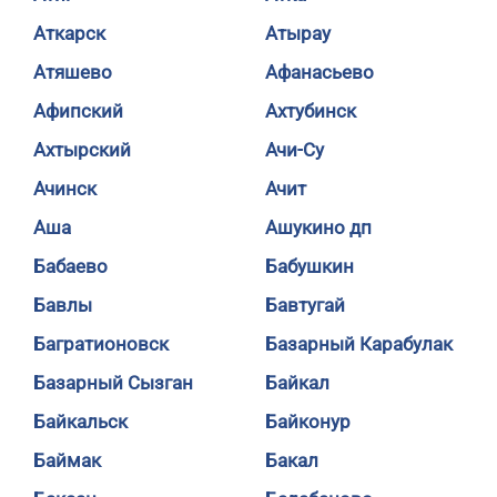
Аткарск
Атырау
Атяшево
Афанасьево
Афипский
Ахтубинск
Ахтырский
Ачи-Су
Ачинск
Ачит
Аша
Ашукино дп
Бабаево
Бабушкин
Бавлы
Бавтугай
Багратионовск
Базарный Карабулак
Базарный Сызган
Байкал
Байкальск
Байконур
Баймак
Бакал