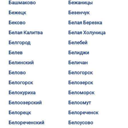
Башмаково
Бежаницы
Бежецк
Безенчук
Беково
Белая Березка
Белая Калитва
Белая Холуница
Белгород
Белебей
Белев
Белиджи
Белинский
Беличан
Белово
Белогорск
Белогорск
Белозерск
Белокуриха
Беломорск
Белоозерский
Белоомут
Белорецк
Белореченск
Белореченский
Белоусово