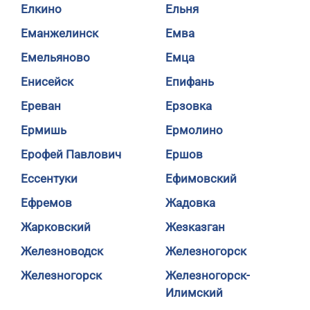
Елкино
Ельня
Еманжелинск
Емва
Емельяново
Емца
Енисейск
Епифань
Ереван
Ерзовка
Ермишь
Ермолино
Ерофей Павлович
Ершов
Ессентуки
Ефимовский
Ефремов
Жадовка
Жарковский
Жезказган
Железноводск
Железногорск
Железногорск
Железногорск-
Илимский