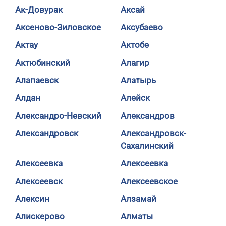
Ак-Довурак
Аксай
Аксеново-Зиловское
Аксубаево
Актау
Актобе
Актюбинский
Алагир
Алапаевск
Алатырь
Алдан
Алейск
Александро-Невский
Александров
Александровск
Александровск-
Сахалинский
Алексеевка
Алексеевка
Алексеевск
Алексеевское
Алексин
Алзамай
Алискерово
Алматы