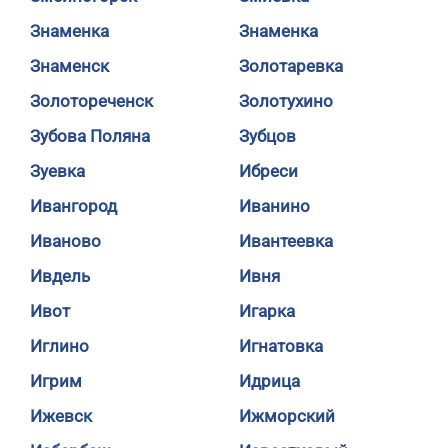
Знаменка
Знаменка
Знаменск
Золотаревка
Золотореченск
Золотухино
Зубова Поляна
Зубцов
Зуевка
Ибреси
Ивангород
Иванино
Иваново
Ивантеевка
Ивдель
Ивня
Ивот
Игарка
Иглино
Игнатовка
Игрим
Идрица
Ижевск
Ижморский