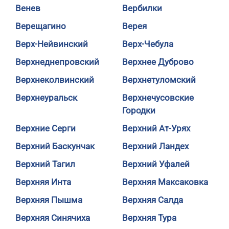
Венев
Вербилки
Верещагино
Верея
Верх-Нейвинский
Верх-Чебула
Верхнеднепровский
Верхнее Дуброво
Верхнеколвинский
Верхнетуломский
Верхнеуральск
Верхнечусовские
Городки
Верхние Серги
Верхний Ат-Урях
Верхний Баскунчак
Верхний Ландех
Верхний Тагил
Верхний Уфалей
Верхняя Инта
Верхняя Максаковка
Верхняя Пышма
Верхняя Салда
Верхняя Синячиха
Верхняя Тура