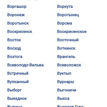
Воргашор
Воркута
Воронеж
Воротынец
Воротынск
Ворсма
Воскресенск
Воскресенское
Восток
Восточный
Восход
Воткинск
Вохтога
Врангель
Всеволодо-Вильва
Всеволожск
Встречный
Вуктыл
Вулканный
Вурнары
Выборг
Выгоничи
Выездное
Выкса
Вырица
Высокая Гора