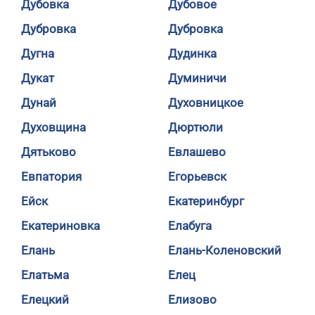
Дубовка
Дубовое
Дубровка
Дубровка
Дугна
Дудинка
Дукат
Думиничи
Дунай
Духовницкое
Духовщина
Дюртюли
Дятьково
Евлашево
Евпатория
Егорьевск
Ейск
Екатеринбург
Екатериновка
Елабуга
Елань
Елань-Коленовский
Елатьма
Елец
Елецкий
Елизово