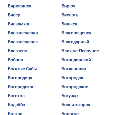
Бирюсинск
Бирюч
Бисер
Бисерть
Бискамжа
Бишкек
Благовещенка
Благовещенск
Благовещенск
Благодарный
Благоево
Ближне-Песочное
Бобров
Богандинский
Богатые Сабы
Богданович
Богородицк
Богородск
Богородское
Богородское
Боготол
Богучар
Бодайбо
Бокситогорск
Болгар
Бологое