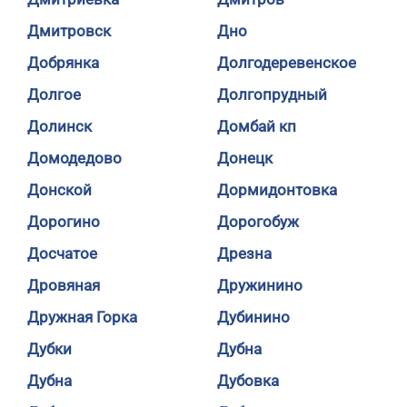
Дмитровск
Дно
Добрянка
Долгодеревенское
Долгое
Долгопрудный
Долинск
Домбай кп
Домодедово
Донецк
Донской
Дормидонтовка
Дорогино
Дорогобуж
Досчатое
Дрезна
Дровяная
Дружинино
Дружная Горка
Дубинино
Дубки
Дубна
Дубна
Дубовка