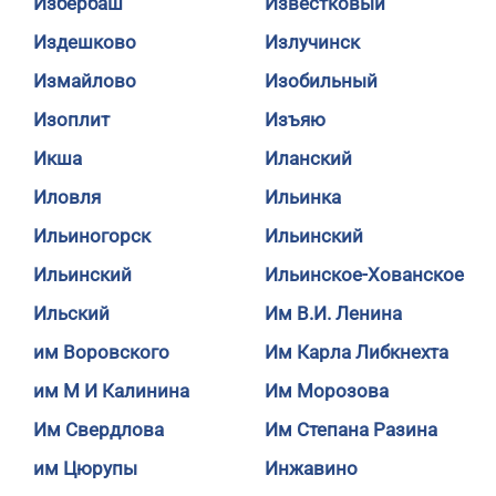
Избербаш
Известковый
Издешково
Излучинск
Измайлово
Изобильный
Изоплит
Изъяю
Икша
Иланский
Иловля
Ильинка
Ильиногорск
Ильинский
Ильинский
Ильинское-Хованское
Ильский
Им В.И. Ленина
им Воровского
Им Карла Либкнехта
им М И Калинина
Им Морозова
Им Свердлова
Им Степана Разина
им Цюрупы
Инжавино