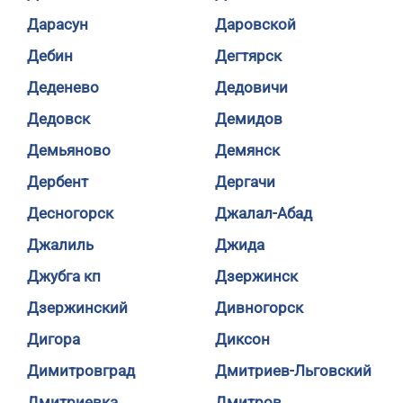
Дарасун
Даровской
Дебин
Дегтярск
Деденево
Дедовичи
Дедовск
Демидов
Демьяново
Демянск
Дербент
Дергачи
Десногорск
Джалал-Абад
Джалиль
Джида
Джубга кп
Дзержинск
Дзержинский
Дивногорск
Дигора
Диксон
Димитровград
Дмитриев-Льговский
Дмитриевка
Дмитров