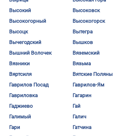
Высокий
Высоковск
Высокогорный
Высокогорск
Высоцк
Вытегра
Вычегодский
Вышков
Вышний Волочек
Вяземский
Вязники
Вязьма
Вяртсиля
Вятские Поляны
Гаврилов Посад
Гаврилов-Ям
Гавриловка
Гагарин
Гаджиево
Гай
Галимый
Галич
Гари
Гатчина