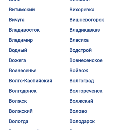
Витимский
Вихоревка
Вичуга
Вишневогорск
Владивосток
Владикавказ
Владимир
Власиха
Водный
Водстрой
Вожега
Вознесенское
Вознесенье
Войвож
Волго-Каспийский
Волгоград
Волгодонск
Волгореченск
Волжск
Волжский
Волжский
Волово
Вологда
Володарск