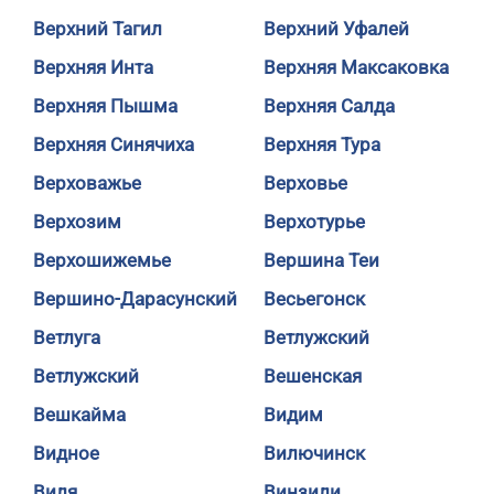
Верхний Тагил
Верхний Уфалей
Верхняя Инта
Верхняя Максаковка
Верхняя Пышма
Верхняя Салда
Верхняя Синячиха
Верхняя Тура
Верховажье
Верховье
Верхозим
Верхотурье
Верхошижемье
Вершина Теи
Вершино-Дарасунский
Весьегонск
Ветлуга
Ветлужский
Ветлужский
Вешенская
Вешкайма
Видим
Видное
Вилючинск
Виля
Винзили