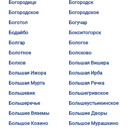
Богородицк
Богородск
Богородское
Богородское
Боготол
Богучар
Бодайбо
Бокситогорск
Болгар
Бологое
Болотное
Болохово
Болхов
Большая Вишера
Большая Ижора
Большая Ирба
Большая Мурта
Большая Речка
Большевик
Большегривское
Большеречье
Большеустьикинское
Большие Вяземы
Большие Дворы
Большое Козино
Большое Мурашкино