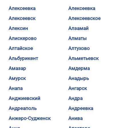
Алексеевка
Алексеевка
Алексеевск
Алексеевское
Алексин
Алзамай
Алискерово
Алматы
Алтайское
Алтухово
Альбурикент
Альметьевск
Амазар
Амдерма
Амурск
Анадырь
Анапа
Ангарск
Анджиевский
Андра
Андреаполь
Андреевка
Анжеро-Судженск
Анива