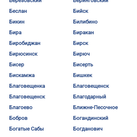
Березовский
Беринговский
Беслан
Бийск
Бикин
Билибино
Бира
Биракан
Биробиджан
Бирск
Бирюсинск
Бирюч
Бисер
Бисерть
Бискамжа
Бишкек
Благовещенка
Благовещенск
Благовещенск
Благодарный
Благоево
Ближне-Песочное
Бобров
Богандинский
Богатые Сабы
Богданович