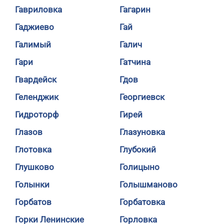
Гавриловка
Гагарин
Гаджиево
Гай
Галимый
Галич
Гари
Гатчина
Гвардейск
Гдов
Геленджик
Георгиевск
Гидроторф
Гирей
Глазов
Глазуновка
Глотовка
Глубокий
Глушково
Голицыно
Голынки
Голышманово
Горбатов
Горбатовка
Горки Ленинские
Горловка