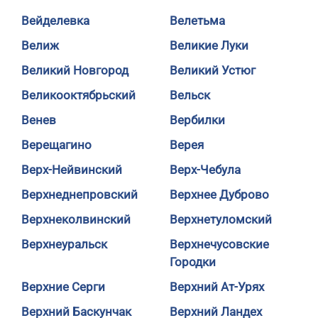
Вейделевка
Велетьма
Велиж
Великие Луки
Великий Новгород
Великий Устюг
Великооктябрьский
Вельск
Венев
Вербилки
Верещагино
Верея
Верх-Нейвинский
Верх-Чебула
Верхнеднепровский
Верхнее Дуброво
Верхнеколвинский
Верхнетуломский
Верхнеуральск
Верхнечусовские
Городки
Верхние Серги
Верхний Ат-Урях
Верхний Баскунчак
Верхний Ландех