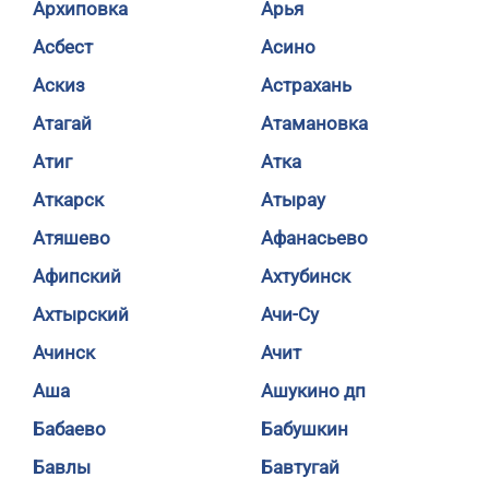
Архиповка
Арья
Асбест
Асино
Аскиз
Астрахань
Атагай
Атамановка
Атиг
Атка
Аткарск
Атырау
Атяшево
Афанасьево
Афипский
Ахтубинск
Ахтырский
Ачи-Су
Ачинск
Ачит
Аша
Ашукино дп
Бабаево
Бабушкин
Бавлы
Бавтугай