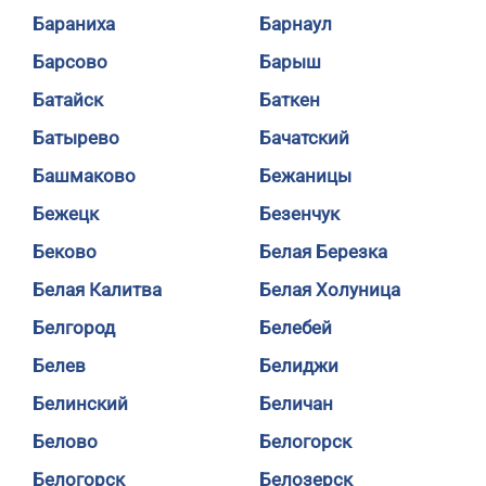
Бараниха
Барнаул
Барсово
Барыш
Батайск
Баткен
Батырево
Бачатский
Башмаково
Бежаницы
Бежецк
Безенчук
Беково
Белая Березка
Белая Калитва
Белая Холуница
Белгород
Белебей
Белев
Белиджи
Белинский
Беличан
Белово
Белогорск
Белогорск
Белозерск