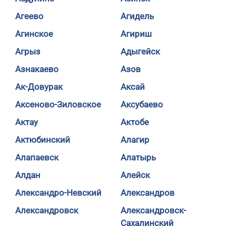
Агеево
Агидель
Агинское
Агириш
Агрыз
Адыгейск
Азнакаево
Азов
Ак-Довурак
Аксай
Аксеново-Зиловское
Аксубаево
Актау
Актобе
Актюбинский
Алагир
Алапаевск
Алатырь
Алдан
Алейск
Александро-Невский
Александров
Александровск
Александровск-
Сахалинский