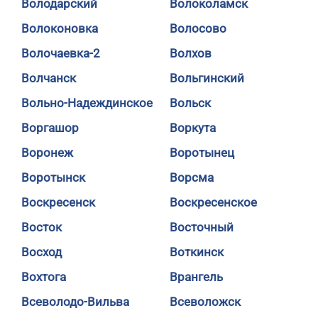
Володарский
Волоколамск
Волоконовка
Волосово
Волочаевка-2
Волхов
Волчанск
Вольгинский
Вольно-Надеждинское
Вольск
Воргашор
Воркута
Воронеж
Воротынец
Воротынск
Ворсма
Воскресенск
Воскресенское
Восток
Восточный
Восход
Воткинск
Вохтога
Врангель
Всеволодо-Вильва
Всеволожск