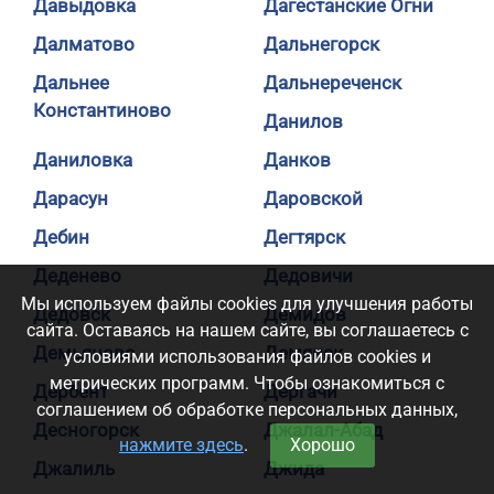
Давыдовка
Дагестанские Огни
Далматово
Дальнегорск
Дальнее
Дальнереченск
Константиново
Данилов
Даниловка
Данков
Дарасун
Даровской
Дебин
Дегтярск
Деденево
Дедовичи
Мы используем файлы cookies для улучшения работы
Дедовск
Демидов
сайта. Оставаясь на нашем сайте, вы соглашаетесь с
Демьяново
Демянск
условиями использования файлов cookies и
метрических программ. Чтобы ознакомиться с
Дербент
Дергачи
соглашением об обработке персональных данных,
Десногорск
Джалал-Абад
нажмите здесь
.
Хорошо
Джалиль
Джида