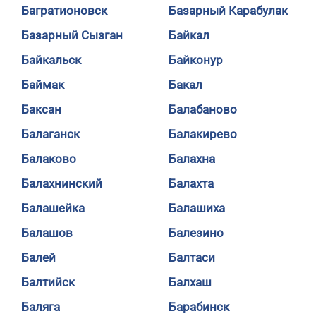
Багратионовск
Базарный Карабулак
Базарный Сызган
Байкал
Байкальск
Байконур
Баймак
Бакал
Баксан
Балабаново
Балаганск
Балакирево
Балаково
Балахна
Балахнинский
Балахта
Балашейка
Балашиха
Балашов
Балезино
Балей
Балтаси
Балтийск
Балхаш
Баляга
Барабинск