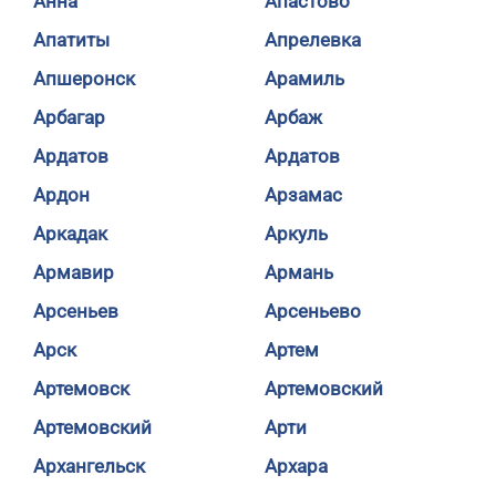
Анна
Апастово
Апатиты
Апрелевка
Апшеронск
Арамиль
Арбагар
Арбаж
Ардатов
Ардатов
Ардон
Арзамас
Аркадак
Аркуль
Армавир
Армань
Арсеньев
Арсеньево
Арск
Артем
Артемовск
Артемовский
Артемовский
Арти
Архангельск
Архара