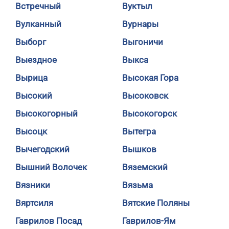
Встречный
Вуктыл
Вулканный
Вурнары
Выборг
Выгоничи
Выездное
Выкса
Вырица
Высокая Гора
Высокий
Высоковск
Высокогорный
Высокогорск
Высоцк
Вытегра
Вычегодский
Вышков
Вышний Волочек
Вяземский
Вязники
Вязьма
Вяртсиля
Вятские Поляны
Гаврилов Посад
Гаврилов-Ям