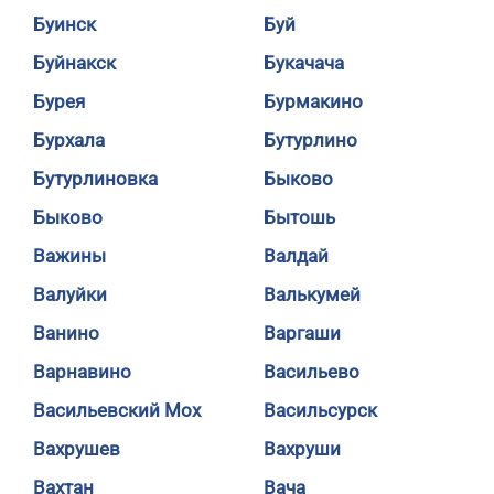
Буинск
Буй
Буйнакск
Букачача
Бурея
Бурмакино
Бурхала
Бутурлино
Бутурлиновка
Быково
Быково
Бытошь
Важины
Валдай
Валуйки
Валькумей
Ванино
Варгаши
Варнавино
Васильево
Васильевский Мох
Васильсурск
Вахрушев
Вахруши
Вахтан
Вача