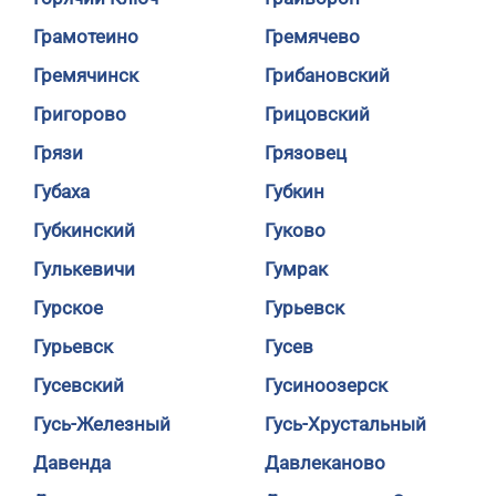
Грамотеино
Гремячево
Гремячинск
Грибановский
Григорово
Грицовский
Грязи
Грязовец
Губаха
Губкин
Губкинский
Гуково
Гулькевичи
Гумрак
Гурское
Гурьевск
Гурьевск
Гусев
Гусевский
Гусиноозерск
Гусь-Железный
Гусь-Хрустальный
Давенда
Давлеканово