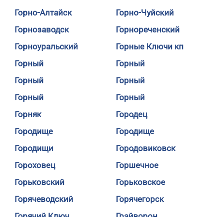
Горно-Алтайск
Горно-Чуйский
Горнозаводск
Горнореченский
Горноуральский
Горные Ключи кп
Горный
Горный
Горный
Горный
Горный
Горный
Горняк
Городец
Городище
Городище
Городищи
Городовиковск
Гороховец
Горшечное
Горьковский
Горьковское
Горячеводский
Горячегорск
Горячий Ключ
Грайворон