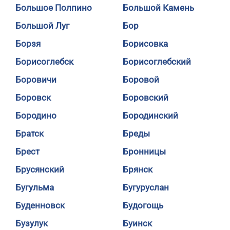
Большое Полпино
Большой Камень
Большой Луг
Бор
Борзя
Борисовка
Борисоглебск
Борисоглебский
Боровичи
Боровой
Боровск
Боровский
Бородино
Бородинский
Братск
Бреды
Брест
Бронницы
Брусянский
Брянск
Бугульма
Бугуруслан
Буденновск
Будогощь
Бузулук
Буинск