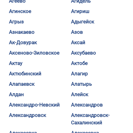
Агеево
Агидель
Агинское
Агириш
Агрыз
Адыгейск
Азнакаево
Азов
Ак-Довурак
Аксай
Аксеново-Зиловское
Аксубаево
Актау
Актобе
Актюбинский
Алагир
Алапаевск
Алатырь
Алдан
Алейск
Александро-Невский
Александров
Александровск
Александровск-
Сахалинский