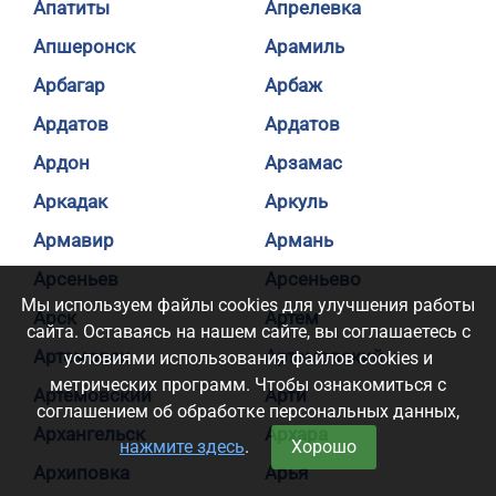
Апатиты
Апрелевка
Апшеронск
Арамиль
Арбагар
Арбаж
Ардатов
Ардатов
Ардон
Арзамас
Аркадак
Аркуль
Армавир
Армань
Арсеньев
Арсеньево
Мы используем файлы cookies для улучшения работы
Арск
Артем
сайта. Оставаясь на нашем сайте, вы соглашаетесь с
Артемовск
Артемовский
условиями использования файлов cookies и
метрических программ. Чтобы ознакомиться с
Артемовский
Арти
соглашением об обработке персональных данных,
Архангельск
Архара
нажмите здесь
.
Хорошо
Архиповка
Арья