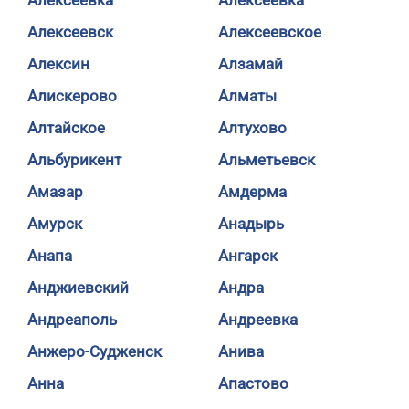
Алексеевка
Алексеевка
Алексеевск
Алексеевское
Алексин
Алзамай
Алискерово
Алматы
Алтайское
Алтухово
Альбурикент
Альметьевск
Амазар
Амдерма
Амурск
Анадырь
Анапа
Ангарск
Анджиевский
Андра
Андреаполь
Андреевка
Анжеро-Судженск
Анива
Анна
Апастово