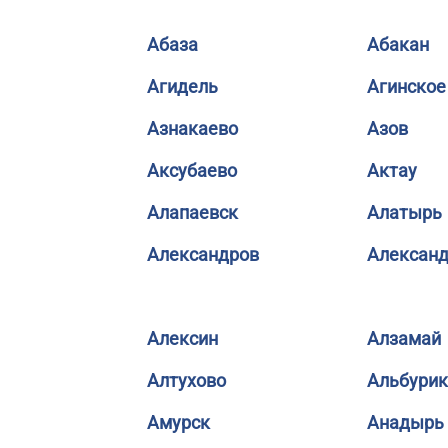
Абаза
Абакан
Агидель
Агинское
Азнакаево
Азов
Аксубаево
Актау
Алапаевск
Алатырь
Александров
Александ
Алексин
Алзамай
Алтухово
Альбурик
Амурск
Анадырь