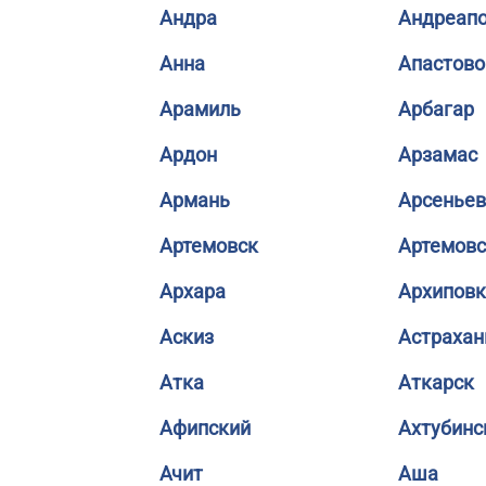
Андра
Андреап
Анна
Апастово
Арамиль
Арбагар
Ардон
Арзамас
Армань
Арсеньев
Артемовск
Артемовс
Архара
Архиповк
Аскиз
Астрахан
Атка
Аткарск
Афипский
Ахтубинс
Ачит
Аша