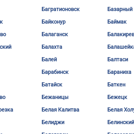
Багратионовск
Базарный
к
Байконур
Баймак
во
Балаганск
Балакире
ский
Балахта
Балашейк
Балей
Балтаси
Барабинск
Бараниха
Батайск
Баткен
во
Бежаницы
Бежецк
резка
Белая Калитва
Белая Хол
Белиджи
Белински