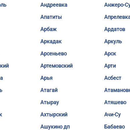
оль
Андреевка
Анжеро-С
Апатиты
Апрелевк
Арбаж
Ардатов
Аркадак
Аркуль
Арсеньево
Арск
кий
Артемовский
Арти
а
Арья
Асбест
ь
Атагай
Атаманов
Атырау
Атяшево
к
Ахтырский
Ачи-Су
Ашукино дп
Бабаево