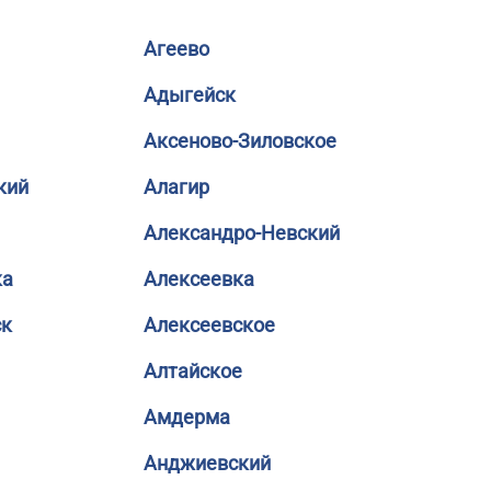
Агеево
Адыгейск
Аксеново-Зиловское
кий
Алагир
Александро-Невский
ка
Алексеевка
ск
Алексеевское
Алтайское
Амдерма
Анджиевский