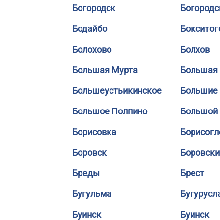
Богородск
Богородс
Бодайбо
Бокситог
Болохово
Болхов
Большая Мурта
Большая 
Большеустьикинское
Большие
Большое Полпино
Большой
Борисовка
Борисогл
Боровск
Боровски
Бреды
Брест
Бугульма
Бугурусл
Буинск
Буинск