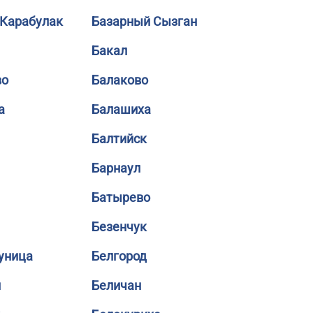
 Карабулак
Базарный Сызган
Бакал
во
Балаково
а
Балашиха
Балтийск
Барнаул
Батырево
Безенчук
уница
Белгород
й
Беличан