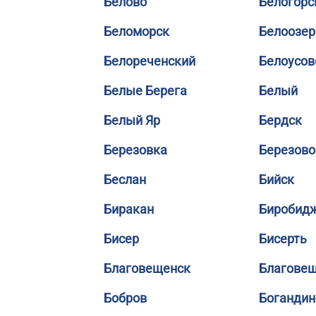
Белово
Белогорс
Беломорск
Белоозер
Белореченский
Белоусов
Белые Берега
Белый
Белый Яр
Бердск
Березовка
Березово
Беслан
Бийск
Биракан
Биробид
Бисер
Бисерть
Благовещенск
Благове
Бобров
Богандин