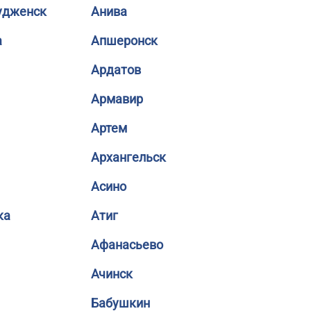
удженск
Анива
а
Апшеронск
Ардатов
Армавир
Артем
Архангельск
Асино
ка
Атиг
Афанасьево
Ачинск
Бабушкин