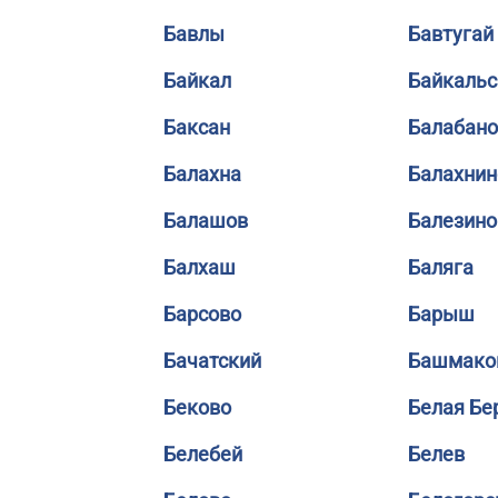
Бавлы
Бавтугай
Байкал
Байкальс
Баксан
Балабано
Балахна
Балахнин
Балашов
Балезино
Балхаш
Баляга
Барсово
Барыш
Бачатский
Башмако
Беково
Белая Бе
Белебей
Белев