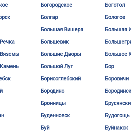
кое
Богородское
Боготол
орск
Болгар
Бологое
Большая Вишера
Большая 
Речка
Большевик
Большегр
 Вяземы
Большие Дворы
Большое 
 Камень
Большой Луг
Бор
ебск
Борисоглебский
Боровичи
й
Бородино
Бородинс
Бронницы
Брусянски
ан
Буденновск
Будогощь
Буй
Буйнакск