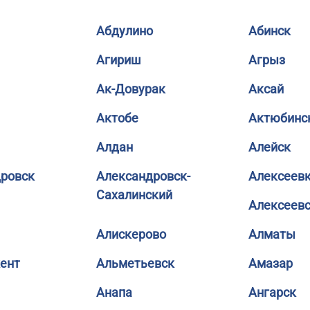
Абдулино
Абинск
Агириш
Агрыз
Ак-Довурак
Аксай
Актобе
Актюбинс
Алдан
Алейск
ровск
Александровск-
Алексеев
Сахалинский
Алексеев
Алискерово
Алматы
ент
Альметьевск
Амазар
Анапа
Ангарск