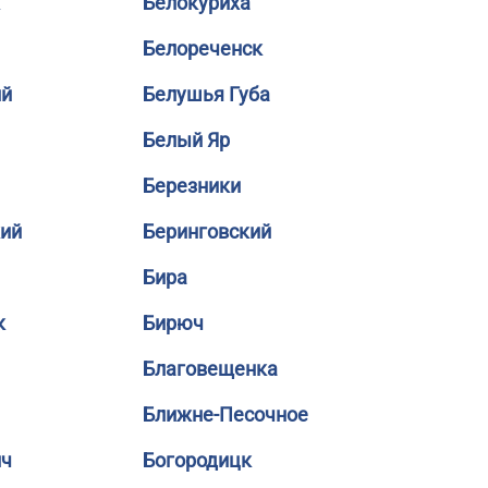
Белокуриха
Белореченск
ий
Белушья Губа
Белый Яр
Березники
кий
Беринговский
Бира
к
Бирюч
Благовещенка
Ближне-Песочное
ич
Богородицк