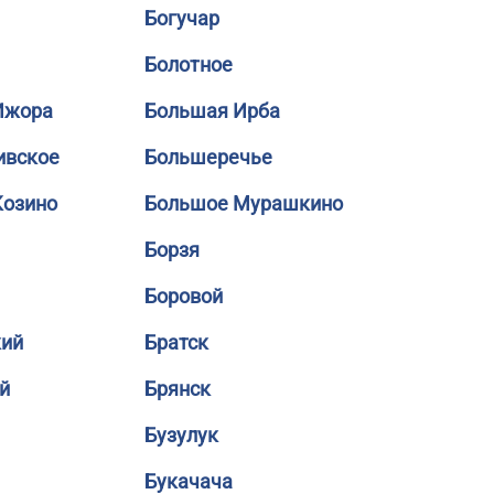
Богучар
Болотное
Ижора
Большая Ирба
ивское
Большеречье
Козино
Большое Мурашкино
Борзя
Боровой
кий
Братск
й
Брянск
Бузулук
Букачача