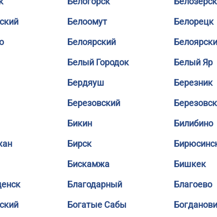
к
Белогорск
Белозерск
ский
Белоомут
Белорецк
о
Белоярский
Белоярск
Белый Городок
Белый Яр
Бердяуш
Березник
Березовский
Березовс
Бикин
Билибино
жан
Бирск
Бирюсинс
Бискамжа
Бишкек
щенск
Благодарный
Благоево
ский
Богатые Сабы
Богданов