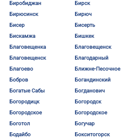
Биробиджан
Бирск
Бирюсинск
Бирюч
Бисер
Бисерть
Бискамжа
Бишкек
Благовещенка
Благовещенск
Благовещенск
Благодарный
Благоево
Ближне-Песочное
Бобров
Богандинский
Богатые Сабы
Богданович
Богородицк
Богородск
Богородское
Богородское
Боготол
Богучар
Бодайбо
Бокситогорск