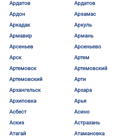
Ардатов
Ардатов
Ардон
Арзамас
Аркадак
Аркуль
Армавир
Армань
Арсеньев
Арсеньево
Арск
Артем
Артемовск
Артемовский
Артемовский
Арти
Архангельск
Архара
Архиповка
Арья
Асбест
Асино
Аскиз
Астрахань
Атагай
Атамановка