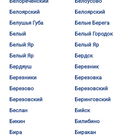
Белореченский
Белоусово
Белоярский
Белоярский
Белушья Губа
Белые Берега
Белый
Белый Городок
Белый Яр
Белый Яр
Белый Яр
Бердск
Бердяуш
Березник
Березники
Березовка
Березово
Березовский
Березовский
Беринговский
Беслан
Бийск
Бикин
Билибино
Бира
Биракан