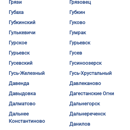
Грязи
Грязовец
Губаха
Губкин
Губкинский
Гуково
Гулькевичи
Гумрак
Гурское
Гурьевск
Гурьевск
Гусев
Гусевский
Гусиноозерск
Гусь-Железный
Гусь-Хрустальный
Давенда
Давлеканово
Давыдовка
Дагестанские Огни
Далматово
Дальнегорск
Дальнее
Дальнереченск
Константиново
Данилов