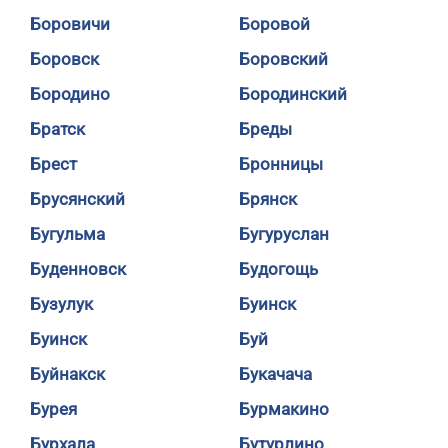
Боровичи
Боровой
Боровск
Боровский
Бородино
Бородинский
Братск
Бреды
Брест
Бронницы
Брусянский
Брянск
Бугульма
Бугуруслан
Буденновск
Будогощь
Бузулук
Буинск
Буинск
Буй
Буйнакск
Букачача
Бурея
Бурмакино
Бурхала
Бутурлино