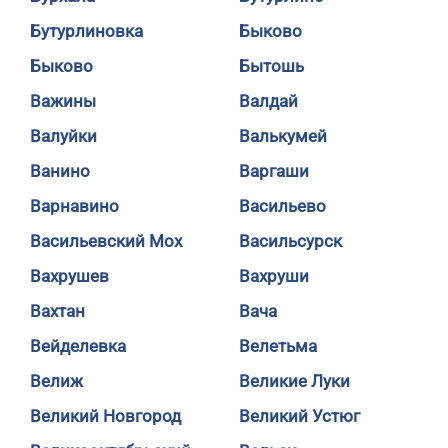
Бутурлиновка
Быково
Быково
Бытошь
Важины
Валдай
Валуйки
Валькумей
Ванино
Варгаши
Варнавино
Васильево
Васильевский Мох
Васильсурск
Вахрушев
Вахруши
Вахтан
Вача
Вейделевка
Велетьма
Велиж
Великие Луки
Великий Новгород
Великий Устюг