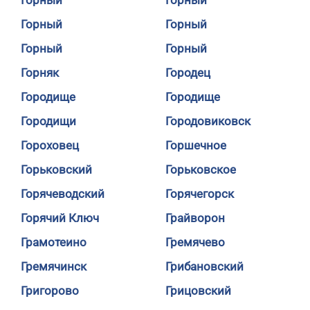
Горный
Горный
Горный
Горный
Горный
Горный
Горняк
Городец
Городище
Городище
Городищи
Городовиковск
Гороховец
Горшечное
Горьковский
Горьковское
Горячеводский
Горячегорск
Горячий Ключ
Грайворон
Грамотеино
Гремячево
Гремячинск
Грибановский
Григорово
Грицовский