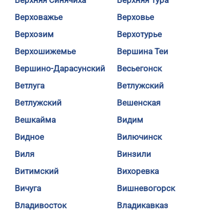
Верхняя Синячиха
Верхняя Тура
Верховажье
Верховье
Верхозим
Верхотурье
Верхошижемье
Вершина Теи
Вершино-Дарасунский
Весьегонск
Ветлуга
Ветлужский
Ветлужский
Вешенская
Вешкайма
Видим
Видное
Вилючинск
Виля
Винзили
Витимский
Вихоревка
Вичуга
Вишневогорск
Владивосток
Владикавказ