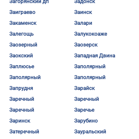
Загорянский дп
Задонск
Заиграево
Заинск
Закаменск
Залари
Залегощь
Залукокоаже
Заозерный
Заозерск
Заокский
Западная Двина
Заплюсье
Заполярный
Заполярный
Заполярный
Запрудня
Зарайск
Заречный
Заречный
Заречный
Заречье
Заринск
Зарубино
Затеречный
Зауральский