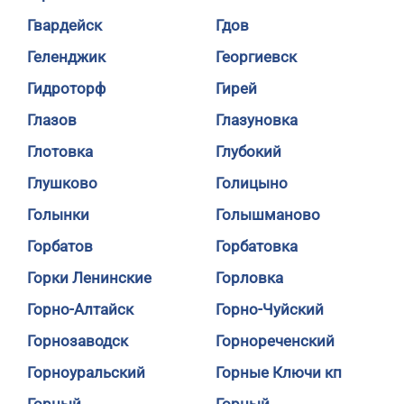
Гвардейск
Гдов
Геленджик
Георгиевск
Гидроторф
Гирей
Глазов
Глазуновка
Глотовка
Глубокий
Глушково
Голицыно
Голынки
Голышманово
Горбатов
Горбатовка
Горки Ленинские
Горловка
Горно-Алтайск
Горно-Чуйский
Горнозаводск
Горнореченский
Горноуральский
Горные Ключи кп