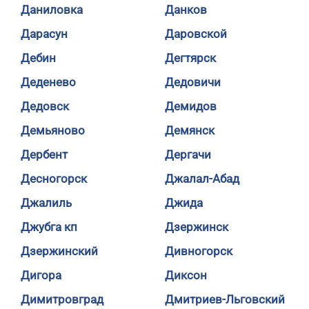
Даниловка
Данков
Дарасун
Даровской
Дебин
Дегтярск
Деденево
Дедовичи
Дедовск
Демидов
Демьяново
Демянск
Дербент
Дергачи
Десногорск
Джалал-Абад
Джалиль
Джида
Джубга кп
Дзержинск
Дзержинский
Дивногорск
Дигора
Диксон
Димитровград
Дмитриев-Льговский