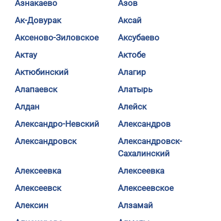
Азнакаево
Азов
Ак-Довурак
Аксай
Аксеново-Зиловское
Аксубаево
Актау
Актобе
Актюбинский
Алагир
Алапаевск
Алатырь
Алдан
Алейск
Александро-Невский
Александров
Александровск
Александровск-
Сахалинский
Алексеевка
Алексеевка
Алексеевск
Алексеевское
Алексин
Алзамай