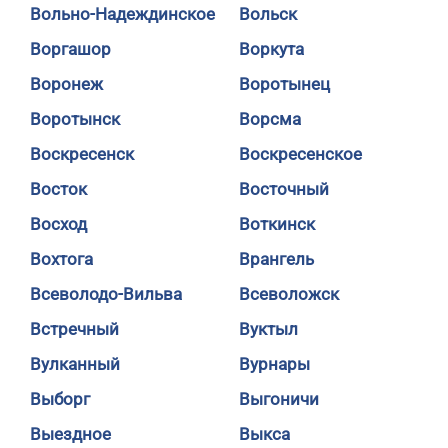
Вольно-Надеждинское
Вольск
Воргашор
Воркута
Воронеж
Воротынец
Воротынск
Ворсма
Воскресенск
Воскресенское
Восток
Восточный
Восход
Воткинск
Вохтога
Врангель
Всеволодо-Вильва
Всеволожск
Встречный
Вуктыл
Вулканный
Вурнары
Выборг
Выгоничи
Выездное
Выкса