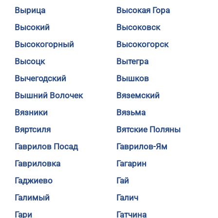
Вырица
Высокая Гора
Высокий
Высоковск
Высокогорный
Высокогорск
Высоцк
Вытегра
Вычегодский
Вышков
Вышний Волочек
Вяземский
Вязники
Вязьма
Вяртсиля
Вятские Поляны
Гаврилов Посад
Гаврилов-Ям
Гавриловка
Гагарин
Гаджиево
Гай
Галимый
Галич
Гари
Гатчина