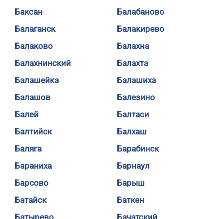
Баксан
Балабаново
Балаганск
Балакирево
Балаково
Балахна
Балахнинский
Балахта
Балашейка
Балашиха
Балашов
Балезино
Балей
Балтаси
Балтийск
Балхаш
Баляга
Барабинск
Бараниха
Барнаул
Барсово
Барыш
Батайск
Баткен
Батырево
Бачатский