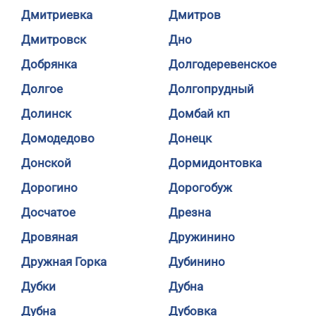
Дмитриевка
Дмитров
Дмитровск
Дно
Добрянка
Долгодеревенское
Долгое
Долгопрудный
Долинск
Домбай кп
Домодедово
Донецк
Донской
Дормидонтовка
Дорогино
Дорогобуж
Досчатое
Дрезна
Дровяная
Дружинино
Дружная Горка
Дубинино
Дубки
Дубна
Дубна
Дубовка