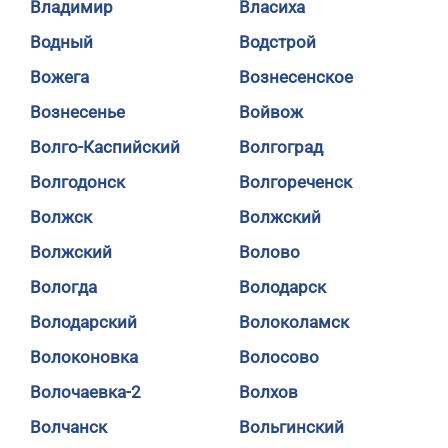
Владимир
Власиха
Водный
Водстрой
Вожега
Вознесенское
Вознесенье
Войвож
Волго-Каспийский
Волгоград
Волгодонск
Волгореченск
Волжск
Волжский
Волжский
Волово
Вологда
Володарск
Володарский
Волоколамск
Волоконовка
Волосово
Волочаевка-2
Волхов
Волчанск
Вольгинский