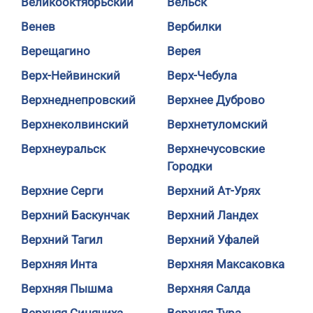
Великооктябрьский
Вельск
Венев
Вербилки
Верещагино
Верея
Верх-Нейвинский
Верх-Чебула
Верхнеднепровский
Верхнее Дуброво
Верхнеколвинский
Верхнетуломский
Верхнеуральск
Верхнечусовские
Городки
Верхние Серги
Верхний Ат-Урях
Верхний Баскунчак
Верхний Ландех
Верхний Тагил
Верхний Уфалей
Верхняя Инта
Верхняя Максаковка
Верхняя Пышма
Верхняя Салда