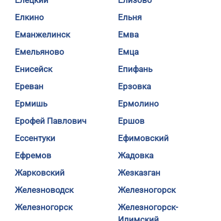
Елецкий
Елизово
Елкино
Ельня
Еманжелинск
Емва
Емельяново
Емца
Енисейск
Епифань
Ереван
Ерзовка
Ермишь
Ермолино
Ерофей Павлович
Ершов
Ессентуки
Ефимовский
Ефремов
Жадовка
Жарковский
Жезказган
Железноводск
Железногорск
Железногорск
Железногорск-
Илимский