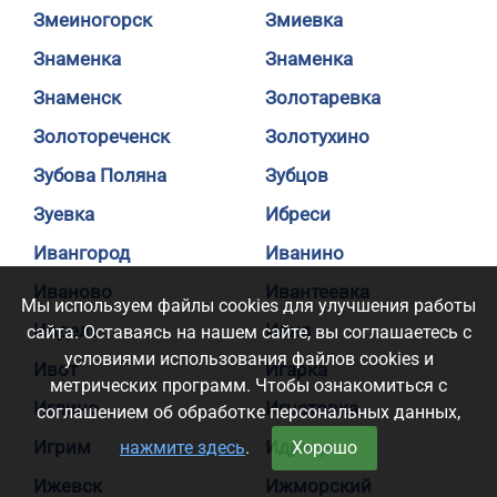
Змеиногорск
Змиевка
Знаменка
Знаменка
Знаменск
Золотаревка
Золотореченск
Золотухино
Зубова Поляна
Зубцов
Зуевка
Ибреси
Ивангород
Иванино
Иваново
Ивантеевка
Мы используем файлы cookies для улучшения работы
Ивдель
Ивня
сайта. Оставаясь на нашем сайте, вы соглашаетесь с
условиями использования файлов cookies и
Ивот
Игарка
метрических программ. Чтобы ознакомиться с
Иглино
Игнатовка
соглашением об обработке персональных данных,
Игрим
Идрица
нажмите здесь
.
Хорошо
Ижевск
Ижморский