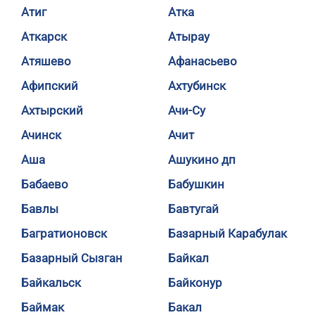
Атиг
Атка
Аткарск
Атырау
Атяшево
Афанасьево
Афипский
Ахтубинск
Ахтырский
Ачи-Су
Ачинск
Ачит
Аша
Ашукино дп
Бабаево
Бабушкин
Бавлы
Бавтугай
Багратионовск
Базарный Карабулак
Базарный Сызган
Байкал
Байкальск
Байконур
Баймак
Бакал