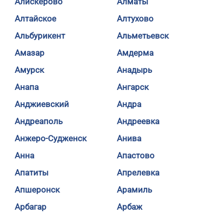
Алискерово
Алматы
Алтайское
Алтухово
Альбурикент
Альметьевск
Амазар
Амдерма
Амурск
Анадырь
Анапа
Ангарск
Анджиевский
Андра
Андреаполь
Андреевка
Анжеро-Судженск
Анива
Анна
Апастово
Апатиты
Апрелевка
Апшеронск
Арамиль
Арбагар
Арбаж