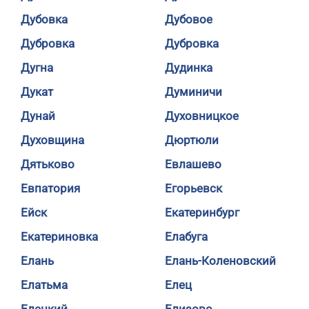
Дубовка
Дубовое
Дубровка
Дубровка
Дугна
Дудинка
Дукат
Думиничи
Дунай
Духовницкое
Духовщина
Дюртюли
Дятьково
Евлашево
Евпатория
Егорьевск
Ейск
Екатеринбург
Екатериновка
Елабуга
Елань
Елань-Коленовский
Елатьма
Елец