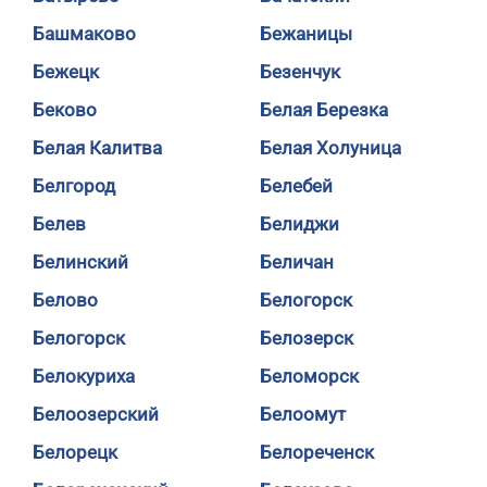
Башмаково
Бежаницы
Бежецк
Безенчук
Беково
Белая Березка
Белая Калитва
Белая Холуница
Белгород
Белебей
Белев
Белиджи
Белинский
Беличан
Белово
Белогорск
Белогорск
Белозерск
Белокуриха
Беломорск
Белоозерский
Белоомут
Белорецк
Белореченск