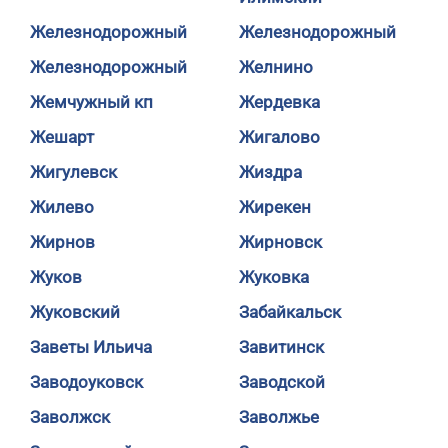
Железнодорожный
Железнодорожный
Железнодорожный
Желнино
Жемчужный кп
Жердевка
Жешарт
Жигалово
Жигулевск
Жиздра
Жилево
Жирекен
Жирнов
Жирновск
Жуков
Жуковка
Жуковский
Забайкальск
Заветы Ильича
Завитинск
Заводоуковск
Заводской
Заволжск
Заволжье