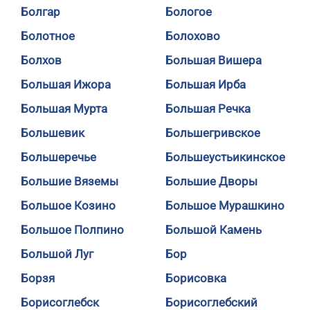
Болгар
Бологое
Болотное
Болохово
Болхов
Большая Вишера
Большая Ижора
Большая Ирба
Большая Мурта
Большая Речка
Большевик
Большегривское
Большеречье
Большеустьикинское
Большие Вяземы
Большие Дворы
Большое Козино
Большое Мурашкино
Большое Полпино
Большой Камень
Большой Луг
Бор
Борзя
Борисовка
Борисоглебск
Борисоглебский