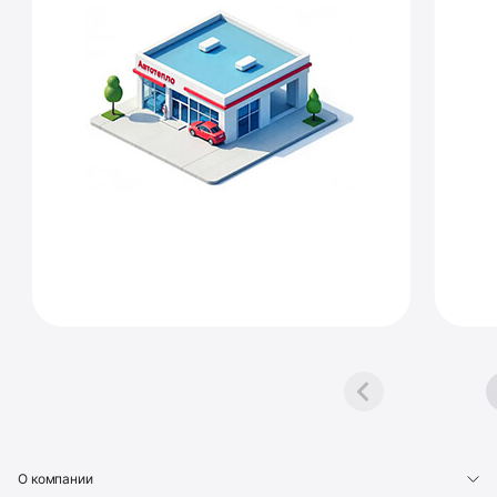
avtepl2o
Footer
О компании