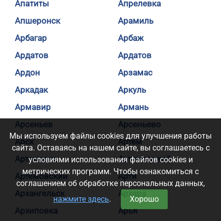
Апатиты
Апрелевка
Апшеронск
Арамиль
Арбагар
Арбаж
Ардатов
Ардатов
Ардон
Арзамас
Аркадак
Аркуль
Армавир
Армань
Арсеньев
Арсеньево
Мы используем файлы cookies для улучшения работы
Арск
Артем
сайта. Оставаясь на нашем сайте, вы соглашаетесь с
Артемовск
Артемовский
условиями использования файлов cookies и
метрических программ. Чтобы ознакомиться с
Артемовский
Арти
соглашением об обработке персональных данных,
Архангельск
Архара
нажмите здесь
.
Хорошо
Архиповка
Арья