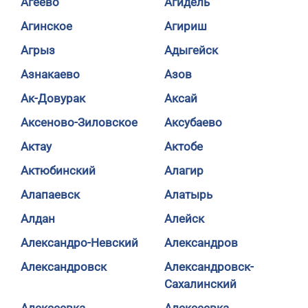
Агеево
Агидель
Агинское
Агириш
Агрыз
Адыгейск
Азнакаево
Азов
Ак-Довурак
Аксай
Аксеново-Зиловское
Аксубаево
Актау
Актобе
Актюбинский
Алагир
Алапаевск
Алатырь
Алдан
Алейск
Александро-Невский
Александров
Александровск
Александровск-
Сахалинский