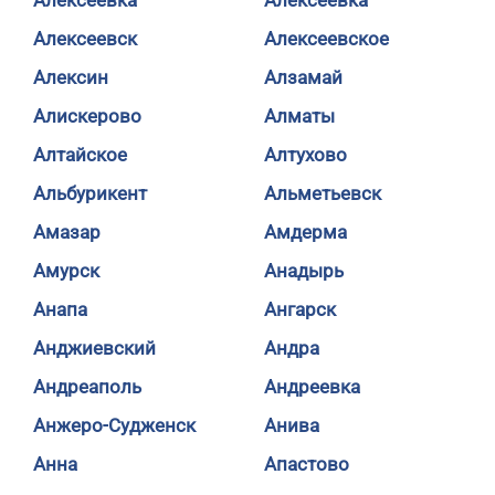
Алексеевка
Алексеевка
Алексеевск
Алексеевское
Алексин
Алзамай
Алискерово
Алматы
Алтайское
Алтухово
Альбурикент
Альметьевск
Амазар
Амдерма
Амурск
Анадырь
Анапа
Ангарск
Анджиевский
Андра
Андреаполь
Андреевка
Анжеро-Судженск
Анива
Анна
Апастово