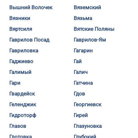
Вышний Волочек
Вяземский
Вязники
Вязьма
Вяртсиля
Вятские Поляны
Гаврилов Посад
Гаврилов-Ям
Гавриловка
Гагарин
Гаджиево
Гай
Галимый
Галич
Гари
Гатчина
Гвардейск
Гдов
Геленджик
Георгиевск
Гидроторф
Гирей
Глазов
Глазуновка
Глотовка
Глубокий