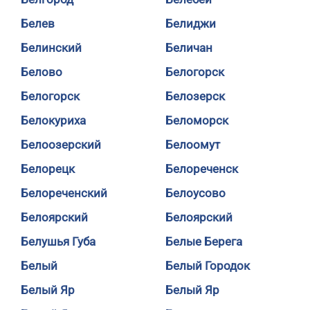
Белев
Белиджи
Белинский
Беличан
Белово
Белогорск
Белогорск
Белозерск
Белокуриха
Беломорск
Белоозерский
Белоомут
Белорецк
Белореченск
Белореченский
Белоусово
Белоярский
Белоярский
Белушья Губа
Белые Берега
Белый
Белый Городок
Белый Яр
Белый Яр