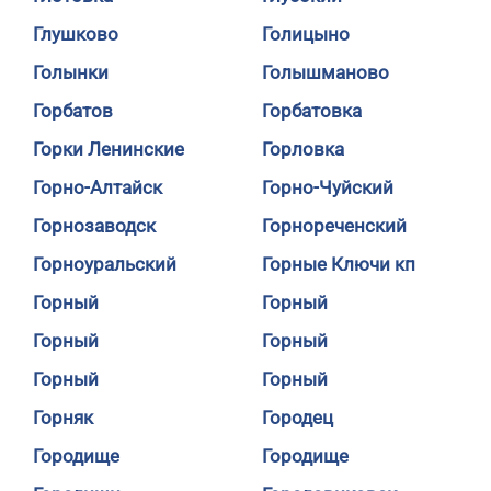
Глушково
Голицыно
Голынки
Голышманово
Горбатов
Горбатовка
Горки Ленинские
Горловка
Горно-Алтайск
Горно-Чуйский
Горнозаводск
Горнореченский
Горноуральский
Горные Ключи кп
Горный
Горный
Горный
Горный
Горный
Горный
Горняк
Городец
Городище
Городище