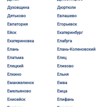
Духовщина
Дюртюли
Дятьково
Евлашево
Евпатория
Егорьевск
Ейск
Екатеринбург
Екатериновка
Елабуга
Елань
Елань-Коленовский
Елатьма
Елец
Елецкий
Елизово
Елкино
Ельня
Еманжелинск
Емва
Емельяново
Емца
Енисейск
Епифань