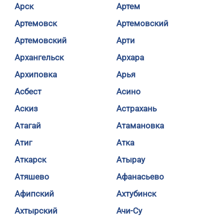
Арск
Артем
Артемовск
Артемовский
Артемовский
Арти
Архангельск
Архара
Архиповка
Арья
Асбест
Асино
Аскиз
Астрахань
Атагай
Атамановка
Атиг
Атка
Аткарск
Атырау
Атяшево
Афанасьево
Афипский
Ахтубинск
Ахтырский
Ачи-Су