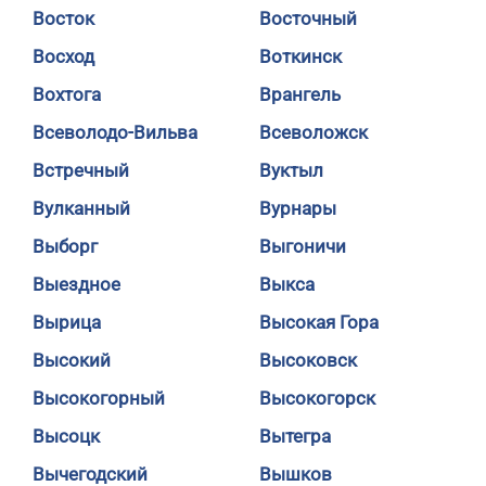
Восток
Восточный
Восход
Воткинск
Вохтога
Врангель
Всеволодо-Вильва
Всеволожск
Встречный
Вуктыл
Вулканный
Вурнары
Выборг
Выгоничи
Выездное
Выкса
Вырица
Высокая Гора
Высокий
Высоковск
Высокогорный
Высокогорск
Высоцк
Вытегра
Вычегодский
Вышков