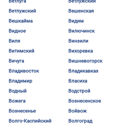
Ветлуга
Ветлужский
Ветлужский
Вешенская
Вешкайма
Видим
Видное
Вилючинск
Виля
Винзили
Витимский
Вихоревка
Вичуга
Вишневогорск
Владивосток
Владикавказ
Владимир
Власиха
Водный
Водстрой
Вожега
Вознесенское
Вознесенье
Войвож
Волго-Каспийский
Волгоград