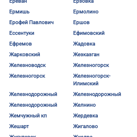
Ереван
Ерзовка
Ермишь
Ермолино
Ерофей Павлович
Ершов
Ессентуки
Ефимовский
Ефремов
Жадовка
Жарковский
Жезказган
Железноводск
Железногорск
Железногорск
Железногорск-
Илимский
Железнодорожный
Железнодорожный
Железнодорожный
Желнино
Жемчужный кп
Жердевка
Жешарт
Жигалово