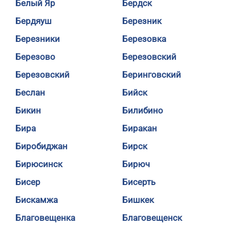
Белый Яр
Бердск
Бердяуш
Березник
Березники
Березовка
Березово
Березовский
Березовский
Беринговский
Беслан
Бийск
Бикин
Билибино
Бира
Биракан
Биробиджан
Бирск
Бирюсинск
Бирюч
Бисер
Бисерть
Бискамжа
Бишкек
Благовещенка
Благовещенск