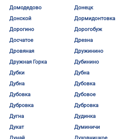
Домодедово
Донецк
Донской
Дормидонтовка
Дорогино
Дорогобуж
Досчатое
Дрезна
Дровяная
Дружинино
Дружная Горка
Дубинино
Дубки
Дубна
Дубна
Дубовка
Дубовка
Дубовое
Дубровка
Дубровка
Дугна
Дудинка
Дукат
Думиничи
Дунай
Духовницкое