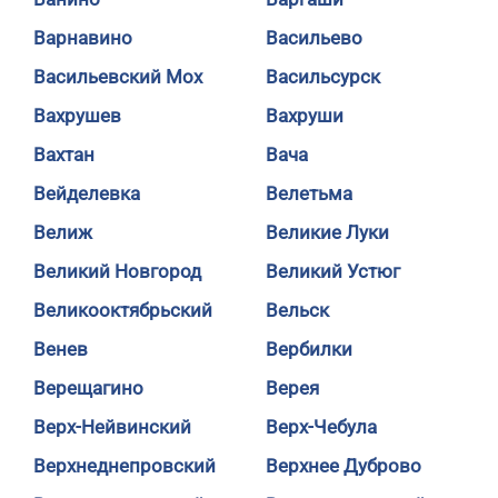
Варнавино
Васильево
Васильевский Мох
Васильсурск
Вахрушев
Вахруши
Вахтан
Вача
Вейделевка
Велетьма
Велиж
Великие Луки
Великий Новгород
Великий Устюг
Великооктябрьский
Вельск
Венев
Вербилки
Верещагино
Верея
Верх-Нейвинский
Верх-Чебула
Верхнеднепровский
Верхнее Дуброво