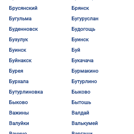
Брусянский
Брянск
Бугульма
Бугуруслан
Буденновск
Будогощь
Бузулук
Буинск
Буинск
Буй
Буйнакск
Букачача
Бурея
Бурмакино
Бурхала
Бутурлино
Бутурлиновка
Быково
Быково
Бытошь
Важины
Валдай
Валуйки
Валькумей
Ванино
Варгаши