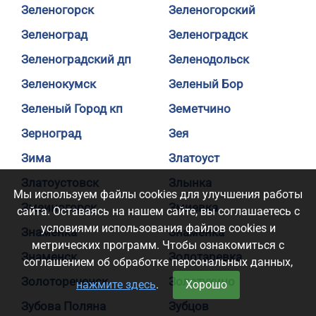
Зеленогорск
Зеленогорский
Зеленоград
Зеленоградск
Зеленоградский дп
Зеленодольск
Зеленокумск
Зеленый Бор
Зеленый Город кп
Земетчино
Зерноград
Зея
Зима
Златоуст
Златоустовск
Злынка
Мы используем файлы cookies для улучшения работы
Змеиногорск
Змиевка
сайта. Оставаясь на нашем сайте, вы соглашаетесь с
условиями использования файлов cookies и
Знаменка
Знаменка
метрических программ. Чтобы ознакомиться с
Знаменск
Золотаревка
соглашением об обработке персональных данных,
Золотореченск
Золотухино
нажмите здесь
.
Хорошо
Зубова Поляна
Зубцов