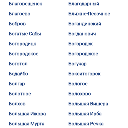
Благовещенск
Благодарный
Благоево
Ближне-Песочное
Бобров
Богандинский
Богатые Сабы
Богданович
Богородицк
Богородск
Богородское
Богородское
Боготол
Богучар
Бодайбо
Бокситогорск
Болгар
Бологое
Болотное
Болохово
Болхов
Большая Вишера
Большая Ижора
Большая Ирба
Большая Мурта
Большая Речка