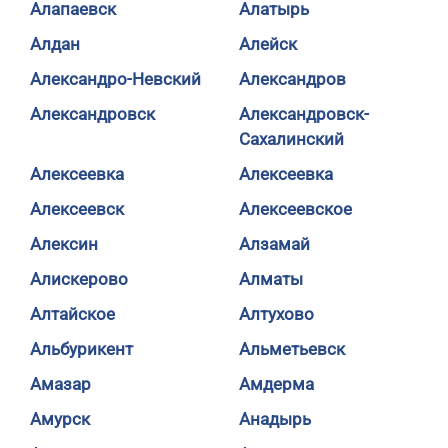
Алапаевск
Алатырь
Алдан
Алейск
Александро-Невский
Александров
Александровск
Александровск-
Сахалинский
Алексеевка
Алексеевка
Алексеевск
Алексеевское
Алексин
Алзамай
Алискерово
Алматы
Алтайское
Алтухово
Альбурикент
Альметьевск
Амазар
Амдерма
Амурск
Анадырь