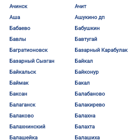
Ачинск
Ачит
Аша
Ашукино дп
Бабаево
Бабушкин
Бавлы
Бавтугай
Багратионовск
Базарный Карабулак
Базарный Сызган
Байкал
Байкальск
Байконур
Баймак
Бакал
Баксан
Балабаново
Балаганск
Балакирево
Балаково
Балахна
Балахнинский
Балахта
Балашейка
Балашиха