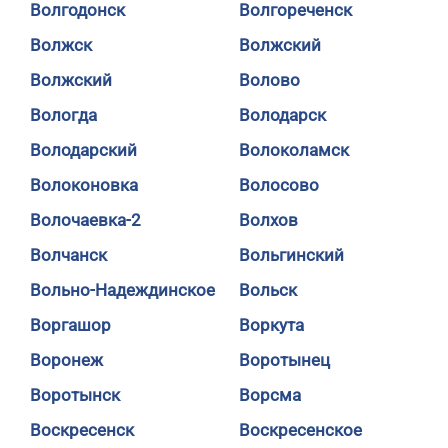
Волгодонск
Волгореченск
Волжск
Волжский
Волжский
Волово
Вологда
Володарск
Володарский
Волоколамск
Волоконовка
Волосово
Волочаевка-2
Волхов
Волчанск
Вольгинский
Вольно-Надеждинское
Вольск
Воргашор
Воркута
Воронеж
Воротынец
Воротынск
Ворсма
Воскресенск
Воскресенское