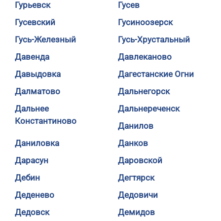
Гурьевск
Гусев
Гусевский
Гусиноозерск
Гусь-Железный
Гусь-Хрустальный
Давенда
Давлеканово
Давыдовка
Дагестанские Огни
Далматово
Дальнегорск
Дальнее
Дальнереченск
Константиново
Данилов
Даниловка
Данков
Дарасун
Даровской
Дебин
Дегтярск
Деденево
Дедовичи
Дедовск
Демидов