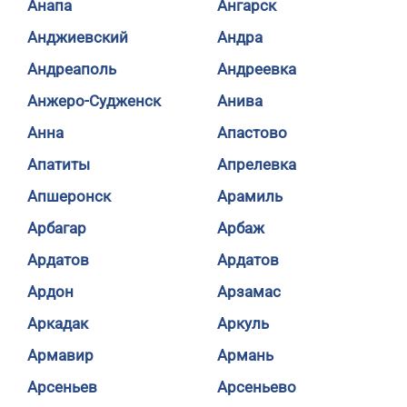
Анапа
Ангарск
Анджиевский
Андра
Андреаполь
Андреевка
Анжеро-Судженск
Анива
Анна
Апастово
Апатиты
Апрелевка
Апшеронск
Арамиль
Арбагар
Арбаж
Ардатов
Ардатов
Ардон
Арзамас
Аркадак
Аркуль
Армавир
Армань
Арсеньев
Арсеньево