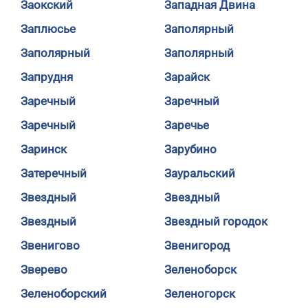
Заокский
Западная Двина
Заплюсье
Заполярный
Заполярный
Заполярный
Запрудня
Зарайск
Заречный
Заречный
Заречный
Заречье
Заринск
Зарубино
Затеречный
Зауральский
Звездный
Звездный
Звездный
Звездный городок
Звенигово
Звенигород
Зверево
Зеленоборск
Зеленоборский
Зеленогорск