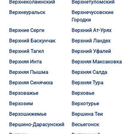
Верхнеколвинский
Верхнетуломский
Верхнеуральск
Верхнечусовские
Городки
Верхние Серги
Верхний Ат-Урях
Верхний Баскунчак
Верхний Ландех
Верхний Тагил
Верхний Уфалей
Верхняя Инта
Верхняя Максаковка
Верхняя Пышма
Верхняя Салда
Верхняя Синячиха
Верхняя Тура
Верховажье
Верховье
Верхозим
Верхотурье
Верхошижемье
Вершина Теи
Вершино-Дарасунский
Весьегонск