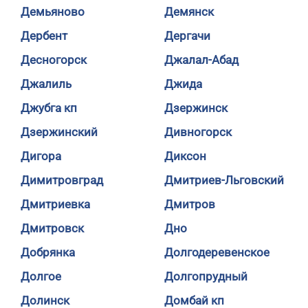
Демьяново
Демянск
Дербент
Дергачи
Десногорск
Джалал-Абад
Джалиль
Джида
Джубга кп
Дзержинск
Дзержинский
Дивногорск
Дигора
Диксон
Димитровград
Дмитриев-Льговский
Дмитриевка
Дмитров
Дмитровск
Дно
Добрянка
Долгодеревенское
Долгое
Долгопрудный
Долинск
Домбай кп