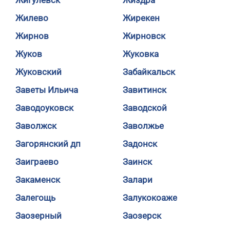
Жигулевск
Жиздра
Жилево
Жирекен
Жирнов
Жирновск
Жуков
Жуковка
Жуковский
Забайкальск
Заветы Ильича
Завитинск
Заводоуковск
Заводской
Заволжск
Заволжье
Загорянский дп
Задонск
Заиграево
Заинск
Закаменск
Залари
Залегощь
Залукокоаже
Заозерный
Заозерск