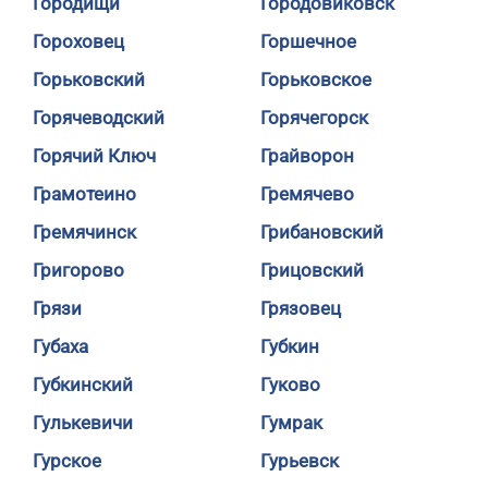
Городищи
Городовиковск
Гороховец
Горшечное
Горьковский
Горьковское
Горячеводский
Горячегорск
Горячий Ключ
Грайворон
Грамотеино
Гремячево
Гремячинск
Грибановский
Григорово
Грицовский
Грязи
Грязовец
Губаха
Губкин
Губкинский
Гуково
Гулькевичи
Гумрак
Гурское
Гурьевск