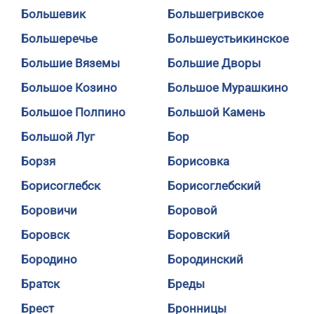
Большевик
Большегривское
Большеречье
Большеустьикинское
Большие Вяземы
Большие Дворы
Большое Козино
Большое Мурашкино
Большое Полпино
Большой Камень
Большой Луг
Бор
Борзя
Борисовка
Борисоглебск
Борисоглебский
Боровичи
Боровой
Боровск
Боровский
Бородино
Бородинский
Братск
Бреды
Брест
Бронницы