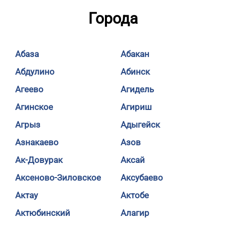
Города
Абаза
Абакан
Абдулино
Абинск
Агеево
Агидель
Агинское
Агириш
Агрыз
Адыгейск
Азнакаево
Азов
Ак-Довурак
Аксай
Аксеново-Зиловское
Аксубаево
Актау
Актобе
Актюбинский
Алагир