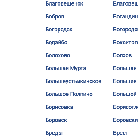
Благовещенск
Благове
Бобров
Богандин
Богородск
Богородс
Бодайбо
Бокситог
Болохово
Болхов
Большая Мурта
Большая 
Большеустьикинское
Большие
Большое Полпино
Большой
Борисовка
Борисогл
Боровск
Боровски
Бреды
Брест