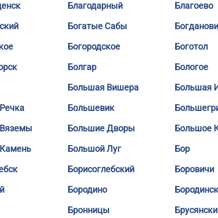
щенск
Благодарный
Благоево
ский
Богатые Сабы
Богданов
кое
Богородское
Боготол
орск
Болгар
Бологое
Большая Вишера
Большая 
Речка
Большевик
Большегр
 Вяземы
Большие Дворы
Большое 
 Камень
Большой Луг
Бор
ебск
Борисоглебский
Боровичи
й
Бородино
Бородинс
Бронницы
Брусянски