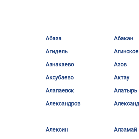
Абаза
Абакан
Агидель
Агинское
Азнакаево
Азов
Аксубаево
Актау
Алапаевск
Алатырь
Александров
Александ
Алексин
Алзамай