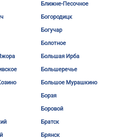
Ближне-Песочное
ич
Богородицк
Богучар
Болотное
Ижора
Большая Ирба
ивское
Большеречье
Козино
Большое Мурашкино
Борзя
Боровой
кий
Братск
й
Брянск