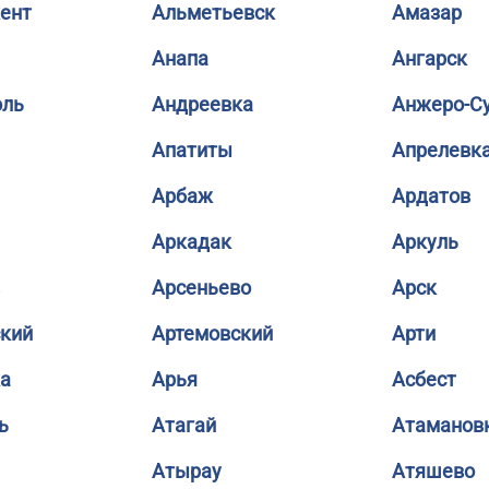
ент
Альметьевск
Амазар
Анапа
Ангарск
оль
Андреевка
Анжеро-С
Апатиты
Апрелевк
Арбаж
Ардатов
Аркадак
Аркуль
Арсеньево
Арск
кий
Артемовский
Арти
а
Арья
Асбест
ь
Атагай
Атаманов
Атырау
Атяшево