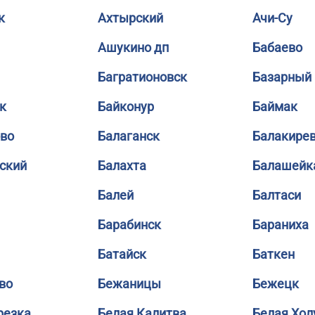
к
Ахтырский
Ачи-Су
Ашукино дп
Бабаево
Багратионовск
Базарный
к
Байконур
Баймак
во
Балаганск
Балакире
ский
Балахта
Балашейк
Балей
Балтаси
Барабинск
Бараниха
Батайск
Баткен
во
Бежаницы
Бежецк
резка
Белая Калитва
Белая Хол