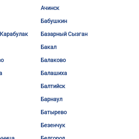
Ачинск
Бабушкин
 Карабулак
Базарный Сызган
Бакал
во
Балаково
а
Балашиха
Балтийск
Барнаул
Батырево
Безенчук
уница
Белгород