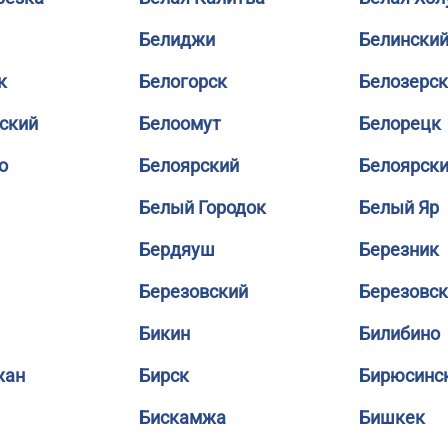
Белиджи
Белински
к
Белогорск
Белозерск
ский
Белоомут
Белорецк
о
Белоярский
Белоярск
Белый Городок
Белый Яр
Бердяуш
Березник
Березовский
Березовс
Бикин
Билибино
жан
Бирск
Бирюсинс
Бискамжа
Бишкек