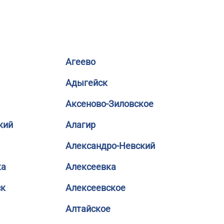
Агеево
Адыгейск
Аксеново-Зиловское
кий
Алагир
Александро-Невский
ка
Алексеевка
ск
Алексеевское
Алтайское