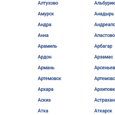
Алтухово
Альбурик
Амурск
Анадырь
Андра
Андреап
Анна
Апастово
Арамиль
Арбагар
Ардон
Арзамас
Армань
Арсеньев
Артемовск
Артемовс
Архара
Архиповк
Аскиз
Астрахан
Атка
Аткарск