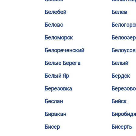
Белебей
Белев
Белово
Белогорс
Беломорск
Белоозер
Белореченский
Белоусов
Белые Берега
Белый
Белый Яр
Бердск
Березовка
Березово
Беслан
Бийск
Биракан
Биробид
Бисер
Бисерть