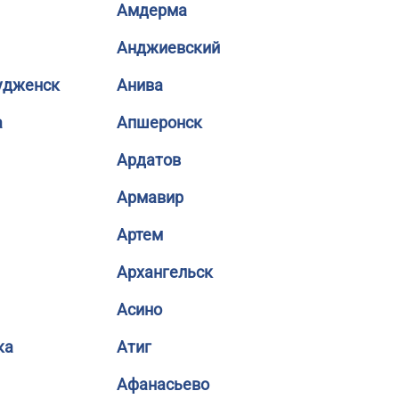
Амдерма
Анджиевский
удженск
Анива
а
Апшеронск
Ардатов
Армавир
Артем
Архангельск
Асино
ка
Атиг
Афанасьево