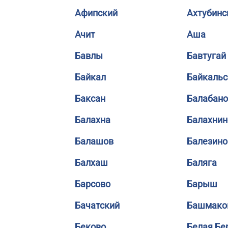
Афипский
Ахтубинс
Ачит
Аша
Бавлы
Бавтугай
Байкал
Байкальс
Баксан
Балабано
Балахна
Балахнин
Балашов
Балезино
Балхаш
Баляга
Барсово
Барыш
Бачатский
Башмако
Беково
Белая Бе