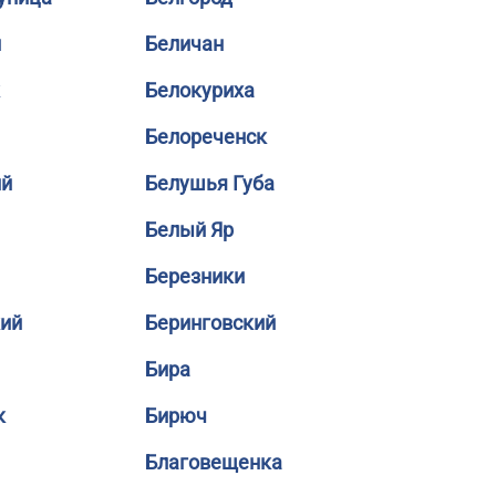
й
Беличан
Белокуриха
Белореченск
ий
Белушья Губа
Белый Яр
Березники
кий
Беринговский
Бира
к
Бирюч
Благовещенка