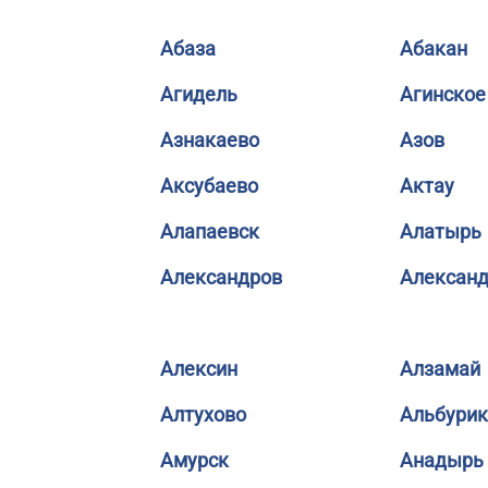
Абаза
Абакан
Агидель
Агинское
Азнакаево
Азов
Аксубаево
Актау
Алапаевск
Алатырь
Александров
Александ
Алексин
Алзамай
Алтухово
Альбурик
Амурск
Анадырь