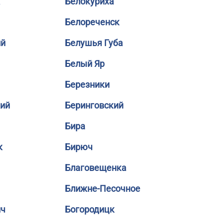
Белокуриха
Белореченск
ий
Белушья Губа
Белый Яр
Березники
кий
Беринговский
Бира
к
Бирюч
Благовещенка
Ближне-Песочное
ич
Богородицк