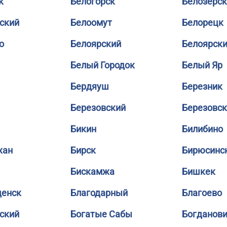
к
Белогорск
Белозерск
ский
Белоомут
Белорецк
о
Белоярский
Белоярск
Белый Городок
Белый Яр
Бердяуш
Березник
Березовский
Березовс
Бикин
Билибино
жан
Бирск
Бирюсинс
Бискамжа
Бишкек
щенск
Благодарный
Благоево
ский
Богатые Сабы
Богданов