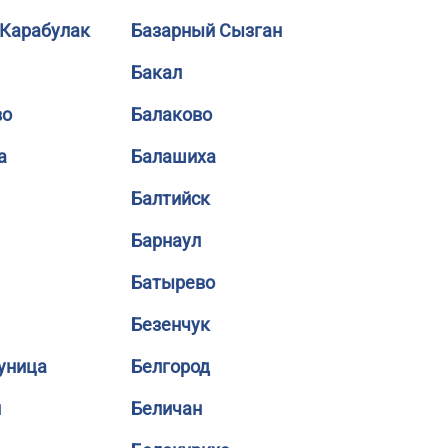
 Карабулак
Базарный Сызган
Бакал
во
Балаково
а
Балашиха
Балтийск
Барнаул
Батырево
Безенчук
уница
Белгород
й
Беличан