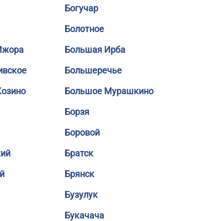
Богучар
Болотное
Ижора
Большая Ирба
ивское
Большеречье
Козино
Большое Мурашкино
Борзя
Боровой
кий
Братск
й
Брянск
Бузулук
Букачача