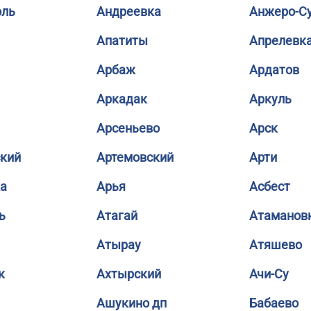
оль
Андреевка
Анжеро-С
Апатиты
Апрелевк
Арбаж
Ардатов
Аркадак
Аркуль
Арсеньево
Арск
кий
Артемовский
Арти
а
Арья
Асбест
ь
Атагай
Атаманов
Атырау
Атяшево
к
Ахтырский
Ачи-Су
Ашукино дп
Бабаево