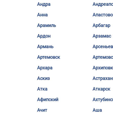
Андра
Андреап
Анна
Апастово
Арамиль
Арбагар
Ардон
Арзамас
Армань
Арсеньев
Артемовск
Артемовс
Архара
Архиповк
Аскиз
Астрахан
Атка
Аткарск
Афипский
Ахтубинс
Ачит
Аша