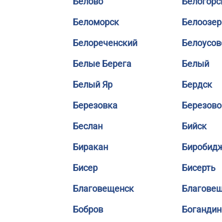
Белово
Белогорс
Беломорск
Белоозер
Белореченский
Белоусов
Белые Берега
Белый
Белый Яр
Бердск
Березовка
Березово
Беслан
Бийск
Биракан
Биробид
Бисер
Бисерть
Благовещенск
Благове
Бобров
Богандин