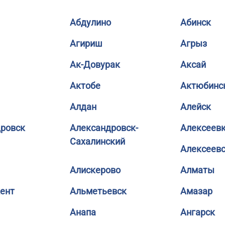
Абдулино
Абинск
Агириш
Агрыз
Ак-Довурак
Аксай
Актобе
Актюбинс
Алдан
Алейск
ровск
Александровск-
Алексеев
Сахалинский
Алексеев
Алискерово
Алматы
ент
Альметьевск
Амазар
Анапа
Ангарск