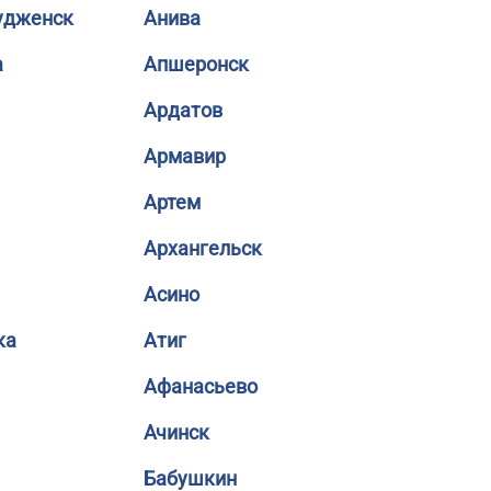
удженск
Анива
а
Апшеронск
Ардатов
Армавир
Артем
Архангельск
Асино
ка
Атиг
Афанасьево
Ачинск
Бабушкин