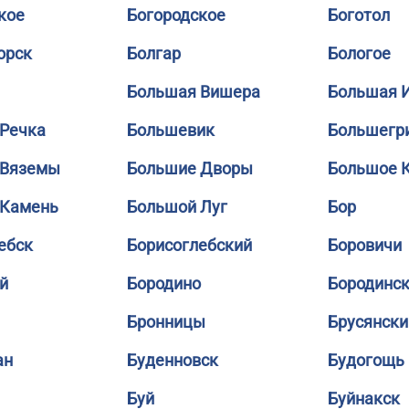
кое
Богородское
Боготол
орск
Болгар
Бологое
Большая Вишера
Большая 
Речка
Большевик
Большегр
 Вяземы
Большие Дворы
Большое 
 Камень
Большой Луг
Бор
ебск
Борисоглебский
Боровичи
й
Бородино
Бородинс
Бронницы
Брусянски
ан
Буденновск
Будогощь
Буй
Буйнакск