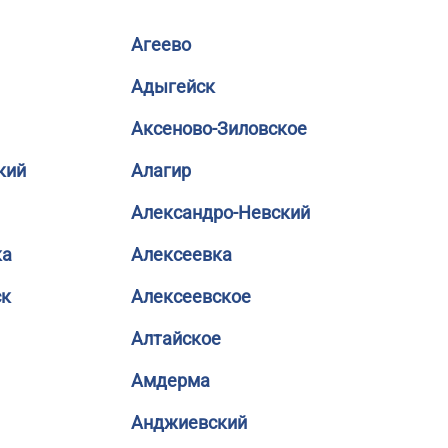
Агеево
Адыгейск
Аксеново-Зиловское
кий
Алагир
Александро-Невский
ка
Алексеевка
ск
Алексеевское
Алтайское
Амдерма
Анджиевский