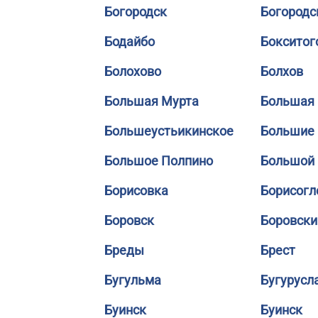
Богородск
Богородс
Бодайбо
Бокситог
Болохово
Болхов
Большая Мурта
Большая 
Большеустьикинское
Большие
Большое Полпино
Большой
Борисовка
Борисогл
Боровск
Боровски
Бреды
Брест
Бугульма
Бугурусл
Буинск
Буинск