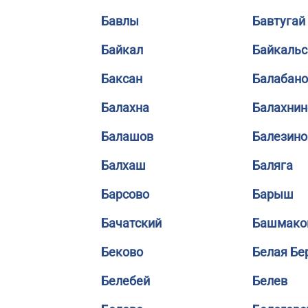
Бавлы
Бавтугай
Байкал
Байкальс
Баксан
Балабано
Балахна
Балахнин
Балашов
Балезино
Балхаш
Баляга
Барсово
Барыш
Бачатский
Башмако
Беково
Белая Бе
Белебей
Белев