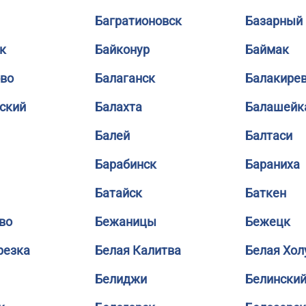
Багратионовск
Базарный
к
Байконур
Баймак
во
Балаганск
Балакире
ский
Балахта
Балашейк
Балей
Балтаси
Барабинск
Бараниха
Батайск
Баткен
во
Бежаницы
Бежецк
резка
Белая Калитва
Белая Хол
Белиджи
Белински