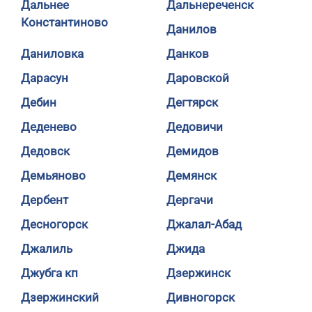
Дальнее
Дальнереченск
Константиново
Данилов
Даниловка
Данков
Дарасун
Даровской
Дебин
Дегтярск
Деденево
Дедовичи
Дедовск
Демидов
Демьяново
Демянск
Дербент
Дергачи
Десногорск
Джалал-Абад
Джалиль
Джида
Джубга кп
Дзержинск
Дзержинский
Дивногорск