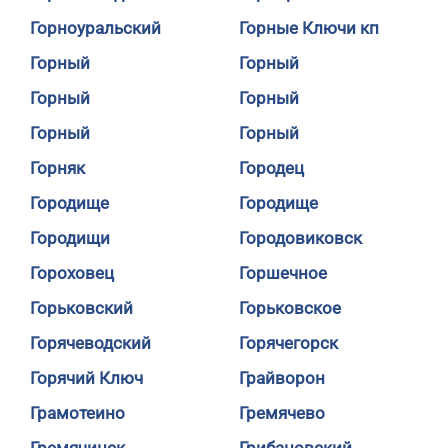
Горноуральский
Горные Ключи кп
Горный
Горный
Горный
Горный
Горный
Горный
Горняк
Городец
Городище
Городище
Городищи
Городовиковск
Гороховец
Горшечное
Горьковский
Горьковское
Горячеводский
Горячегорск
Горячий Ключ
Грайворон
Грамотеино
Гремячево