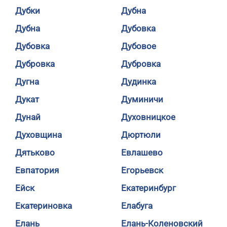
Дубки
Дубна
Дубна
Дубовка
Дубовка
Дубовое
Дубровка
Дубровка
Дугна
Дудинка
Дукат
Думиничи
Дунай
Духовницкое
Духовщина
Дюртюли
Дятьково
Евлашево
Евпатория
Егорьевск
Ейск
Екатеринбург
Екатериновка
Елабуга
Елань
Елань-Коленовский