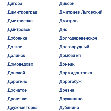
Дигора
Диксон
Димитровград
Дмитриев-Льговский
Дмитриевка
Дмитров
Дмитровск
Дно
Добрянка
Долгодеревенское
Долгое
Долгопрудный
Долинск
Домбай кп
Домодедово
Донецк
Донской
Дормидонтовка
Дорогино
Дорогобуж
Досчатое
Дрезна
Дровяная
Дружинино
Дружная Горка
Дубинино