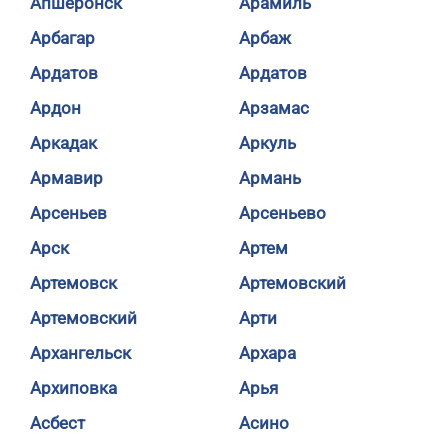
Апшеронск
Арамиль
Арбагар
Арбаж
Ардатов
Ардатов
Ардон
Арзамас
Аркадак
Аркуль
Армавир
Армань
Арсеньев
Арсеньево
Арск
Артем
Артемовск
Артемовский
Артемовский
Арти
Архангельск
Архара
Архиповка
Арья
Асбест
Асино