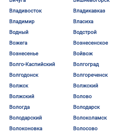
Вичуга
Вишневогорск
Владивосток
Владикавказ
Владимир
Власиха
Водный
Водстрой
Вожега
Вознесенское
Вознесенье
Войвож
Волго-Каспийский
Волгоград
Волгодонск
Волгореченск
Волжск
Волжский
Волжский
Волово
Вологда
Володарск
Володарский
Волоколамск
Волоконовка
Волосово