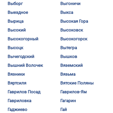
Выборг
Выгоничи
Выездное
Выкса
Вырица
Высокая Гора
Высокий
Высоковск
Высокогорный
Высокогорск
Высоцк
Вытегра
Вычегодский
Вышков
Вышний Волочек
Вяземский
Вязники
Вязьма
Вяртсиля
Вятские Поляны
Гаврилов Посад
Гаврилов-Ям
Гавриловка
Гагарин
Гаджиево
Гай