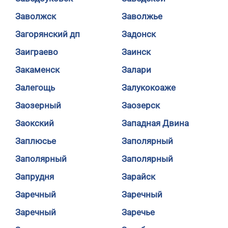
Заволжск
Заволжье
Загорянский дп
Задонск
Заиграево
Заинск
Закаменск
Залари
Залегощь
Залукокоаже
Заозерный
Заозерск
Заокский
Западная Двина
Заплюсье
Заполярный
Заполярный
Заполярный
Запрудня
Зарайск
Заречный
Заречный
Заречный
Заречье