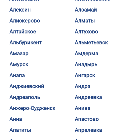
Алексин
Алзамай
Алискерово
Алматы
Алтайское
Алтухово
Альбурикент
Альметьевск
Амазар
Амдерма
Амурск
Анадырь
Анапа
Ангарск
Анджиевский
Андра
Андреаполь
Андреевка
Анжеро-Судженск
Анива
Анна
Апастово
Апатиты
Апрелевка