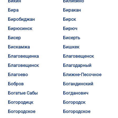
Бикин
Билибино
Бира
Биракан
Биробиджан
Бирск
Бирюсинск
Бирюч
Бисер
Бисерть
Бискамжа
Бишкек
Благовещенка
Благовещенск
Благовещенск
Благодарный
Благоево
Ближне-Песочное
Бобров
Богандинский
Богатые Сабы
Богданович
Богородицк
Богородск
Богородское
Богородское