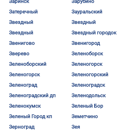
Заринск
Зарубино
Затеречный
Зауральский
Звездный
Звездный
Звездный
Звездный городок
Звенигово
Звенигород
Зверево
Зеленоборск
Зеленоборский
Зеленогорск
Зеленогорск
Зеленогорский
Зеленоград
Зеленоградск
Зеленоградский дп
Зеленодольск
Зеленокумск
Зеленый Бор
Зеленый Город кп
Земетчино
Зерноград
Зея