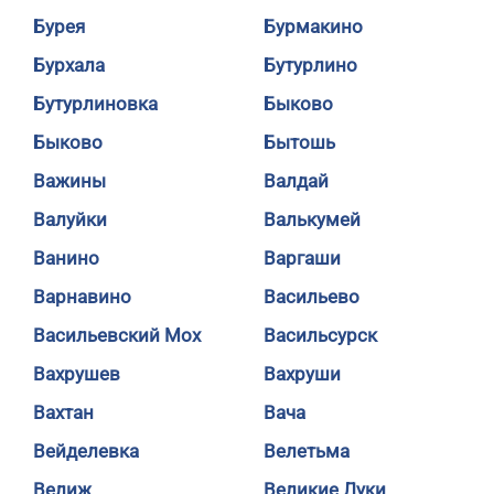
Бурея
Бурмакино
Бурхала
Бутурлино
Бутурлиновка
Быково
Быково
Бытошь
Важины
Валдай
Валуйки
Валькумей
Ванино
Варгаши
Варнавино
Васильево
Васильевский Мох
Васильсурск
Вахрушев
Вахруши
Вахтан
Вача
Вейделевка
Велетьма
Велиж
Великие Луки