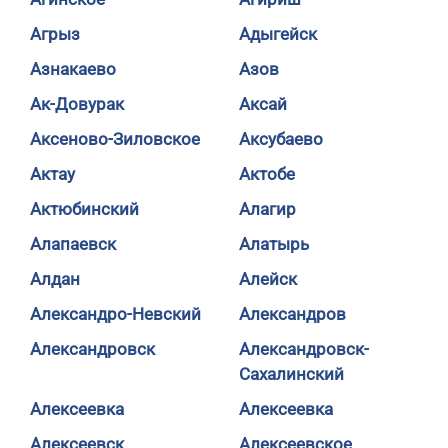
Агрыз
Адыгейск
Азнакаево
Азов
Ак-Довурак
Аксай
Аксеново-Зиловское
Аксубаево
Актау
Актобе
Актюбинский
Алагир
Алапаевск
Алатырь
Алдан
Алейск
Александро-Невский
Александров
Александровск
Александровск-
Сахалинский
Алексеевка
Алексеевка
Алексеевск
Алексеевское