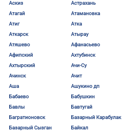
Аскиз
Астрахань
Атагай
Атамановка
Атиг
Атка
Аткарск
Атырау
Атяшево
Афанасьево
Афипский
Ахтубинск
Ахтырский
Ачи-Су
Ачинск
Ачит
Аша
Ашукино дп
Бабаево
Бабушкин
Бавлы
Бавтугай
Багратионовск
Базарный Карабулак
Базарный Сызган
Байкал