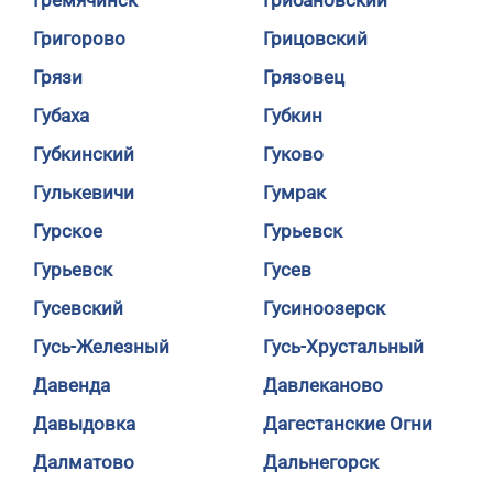
Гремячинск
Грибановский
Григорово
Грицовский
Грязи
Грязовец
Губаха
Губкин
Губкинский
Гуково
Гулькевичи
Гумрак
Гурское
Гурьевск
Гурьевск
Гусев
Гусевский
Гусиноозерск
Гусь-Железный
Гусь-Хрустальный
Давенда
Давлеканово
Давыдовка
Дагестанские Огни
Далматово
Дальнегорск