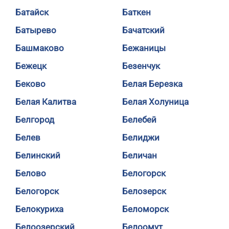
Батайск
Баткен
Батырево
Бачатский
Башмаково
Бежаницы
Бежецк
Безенчук
Беково
Белая Березка
Белая Калитва
Белая Холуница
Белгород
Белебей
Белев
Белиджи
Белинский
Беличан
Белово
Белогорск
Белогорск
Белозерск
Белокуриха
Беломорск
Белоозерский
Белоомут