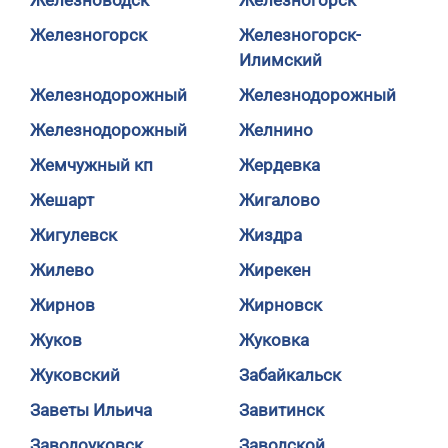
Железноводск
Железногорск
Железногорск
Железногорск-
Илимский
Железнодорожный
Железнодорожный
Железнодорожный
Желнино
Жемчужный кп
Жердевка
Жешарт
Жигалово
Жигулевск
Жиздра
Жилево
Жирекен
Жирнов
Жирновск
Жуков
Жуковка
Жуковский
Забайкальск
Заветы Ильича
Завитинск
Заводоуковск
Заводской