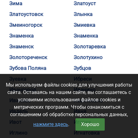
Зима
Златоуст
Златоустовск
Злынка
Змеиногорск
Змиевка
Знаменка
Знаменка
Знаменск
Золотаревка
Золотореченск
Золотухино
Зубова Поляна
Зубцов
Зуевка
Ибреси
Мы используем файлы cookies для улучшения работы
Ивангород
Иванино
сайта. Оставаясь на нашем сайте, вы соглашаетесь с
условиями использования файлов cookies и
Иваново
Ивантеевка
метрических программ. Чтобы ознакомиться с
Ивдель
Ивня
соглашением об обработке персональных данных,
Ивот
Игарка
нажмите здесь
.
Хорошо
Иглино
Игнатовка