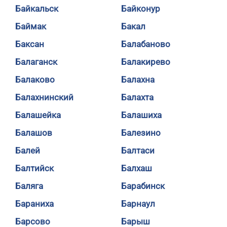
Байкальск
Байконур
Баймак
Бакал
Баксан
Балабаново
Балаганск
Балакирево
Балаково
Балахна
Балахнинский
Балахта
Балашейка
Балашиха
Балашов
Балезино
Балей
Балтаси
Балтийск
Балхаш
Баляга
Барабинск
Бараниха
Барнаул
Барсово
Барыш