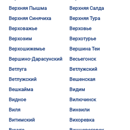
Верхняя Пышма
Верхняя Салда
Верхняя Синячиха
Верхняя Тура
Верховажье
Верховье
Верхозим
Верхотурье
Верхошижемье
Вершина Теи
Вершино-Дарасунский
Весьегонск
Ветлуга
Ветлужский
Ветлужский
Вешенская
Вешкайма
Видим
Видное
Вилючинск
Виля
Винзили
Витимский
Вихоревка