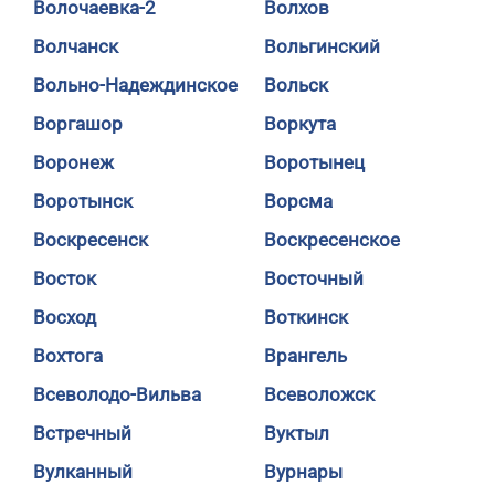
Волочаевка-2
Волхов
Волчанск
Вольгинский
Вольно-Надеждинское
Вольск
Воргашор
Воркута
Воронеж
Воротынец
Воротынск
Ворсма
Воскресенск
Воскресенское
Восток
Восточный
Восход
Воткинск
Вохтога
Врангель
Всеволодо-Вильва
Всеволожск
Встречный
Вуктыл
Вулканный
Вурнары