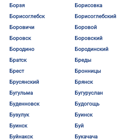
Борзя
Борисовка
Борисоглебск
Борисоглебский
Боровичи
Боровой
Боровск
Боровский
Бородино
Бородинский
Братск
Бреды
Брест
Бронницы
Брусянский
Брянск
Бугульма
Бугуруслан
Буденновск
Будогощь
Бузулук
Буинск
Буинск
Буй
Буйнакск
Букачача