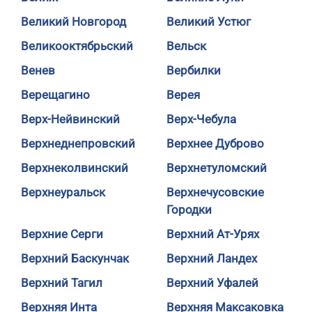
Великий Новгород
Великий Устюг
Великооктябрьский
Вельск
Венев
Вербилки
Верещагино
Верея
Верх-Нейвинский
Верх-Чебула
Верхнеднепровский
Верхнее Дуброво
Верхнеколвинский
Верхнетуломский
Верхнеуральск
Верхнечусовские
Городки
Верхние Серги
Верхний Ат-Урях
Верхний Баскунчак
Верхний Ландех
Верхний Тагил
Верхний Уфалей
Верхняя Инта
Верхняя Максаковка