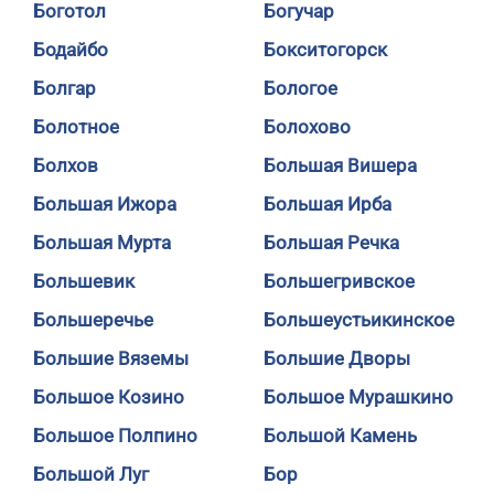
Боготол
Богучар
Бодайбо
Бокситогорск
Болгар
Бологое
Болотное
Болохово
Болхов
Большая Вишера
Большая Ижора
Большая Ирба
Большая Мурта
Большая Речка
Большевик
Большегривское
Большеречье
Большеустьикинское
Большие Вяземы
Большие Дворы
Большое Козино
Большое Мурашкино
Большое Полпино
Большой Камень
Большой Луг
Бор