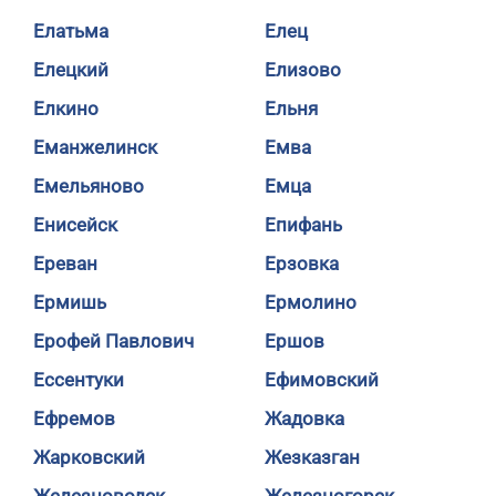
Елатьма
Елец
Елецкий
Елизово
Елкино
Ельня
Еманжелинск
Емва
Емельяново
Емца
Енисейск
Епифань
Ереван
Ерзовка
Ермишь
Ермолино
Ерофей Павлович
Ершов
Ессентуки
Ефимовский
Ефремов
Жадовка
Жарковский
Жезказган