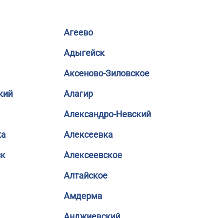
Агеево
Адыгейск
Аксеново-Зиловское
кий
Алагир
Александро-Невский
ка
Алексеевка
ск
Алексеевское
Алтайское
Амдерма
Анджиевский