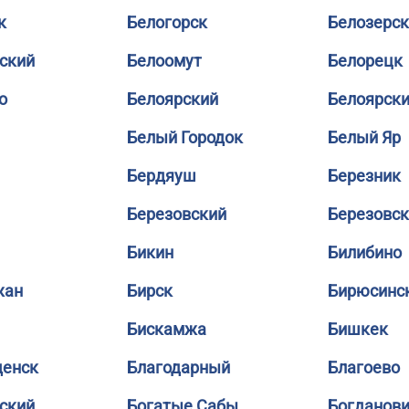
к
Белогорск
Белозерск
ский
Белоомут
Белорецк
о
Белоярский
Белоярск
Белый Городок
Белый Яр
Бердяуш
Березник
Березовский
Березовс
Бикин
Билибино
жан
Бирск
Бирюсинс
Бискамжа
Бишкек
щенск
Благодарный
Благоево
ский
Богатые Сабы
Богданов