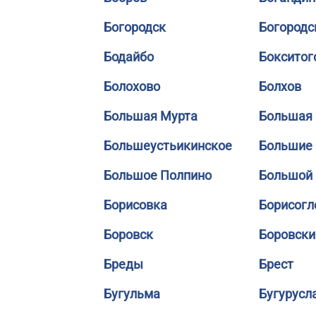
Богородск
Богородс
Бодайбо
Бокситог
Болохово
Болхов
Большая Мурта
Большая 
Большеустьикинское
Большие
Большое Полпино
Большой
Борисовка
Борисогл
Боровск
Боровски
Бреды
Брест
Бугульма
Бугурусл