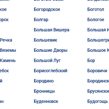
кое
Богородское
Боготол
орск
Болгар
Бологое
Большая Вишера
Большая 
Речка
Большевик
Большегр
 Вяземы
Большие Дворы
Большое 
 Камень
Большой Луг
Бор
ебск
Борисоглебский
Боровичи
й
Бородино
Бородинс
Бронницы
Брусянски
ан
Буденновск
Будогощь