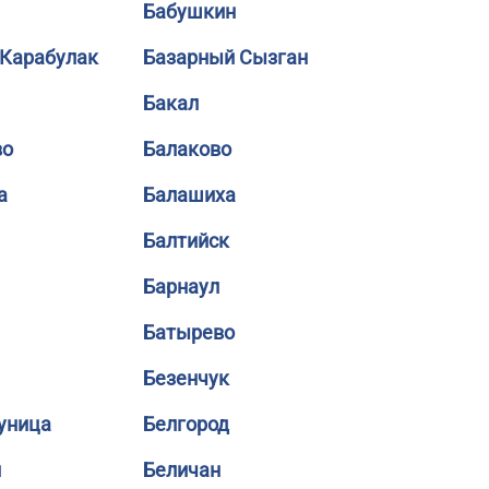
Бабушкин
 Карабулак
Базарный Сызган
Бакал
во
Балаково
а
Балашиха
Балтийск
Барнаул
Батырево
Безенчук
уница
Белгород
й
Беличан