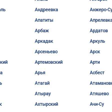
оль
Андреевка
Анжеро-С
Апатиты
Апрелевк
Арбаж
Ардатов
Аркадак
Аркуль
Арсеньево
Арск
кий
Артемовский
Арти
а
Арья
Асбест
ь
Атагай
Атаманов
Атырау
Атяшево
к
Ахтырский
Ачи-Су