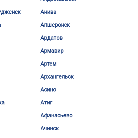
удженск
Анива
а
Апшеронск
Ардатов
Армавир
Артем
Архангельск
Асино
ка
Атиг
Афанасьево
Ачинск