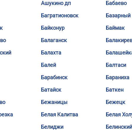
Ашукино дп
Бабаево
Багратионовск
Базарный
к
Байконур
Баймак
во
Балаганск
Балакире
ский
Балахта
Балашейк
Балей
Балтаси
Барабинск
Бараниха
Батайск
Баткен
во
Бежаницы
Бежецк
резка
Белая Калитва
Белая Хол
Белиджи
Белински