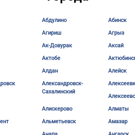
Абдулино
Абинск
Агириш
Агрыз
Ак-Довурак
Аксай
Актобе
Актюбинс
Алдан
Алейск
ровск
Александровск-
Алексеев
Сахалинский
Алексеев
Алискерово
Алматы
ент
Альметьевск
Амазар
Анапа
Ангарск