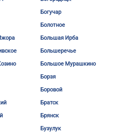
Богучар
Болотное
Ижора
Большая Ирба
ивское
Большеречье
Козино
Большое Мурашкино
Борзя
Боровой
кий
Братск
й
Брянск
Бузулук