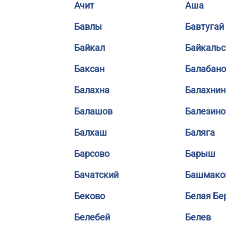
Ачит
Аша
Бавлы
Бавтугай
Байкал
Байкальс
Баксан
Балабано
Балахна
Балахнин
Балашов
Балезино
Балхаш
Баляга
Барсово
Барыш
Бачатский
Башмако
Беково
Белая Бе
Белебей
Белев