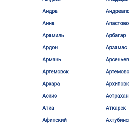
Андра
Андреап
Анна
Апастово
Арамиль
Арбагар
Ардон
Арзамас
Армань
Арсеньев
Артемовск
Артемовс
Архара
Архиповк
Аскиз
Астрахан
Атка
Аткарск
Афипский
Ахтубинс