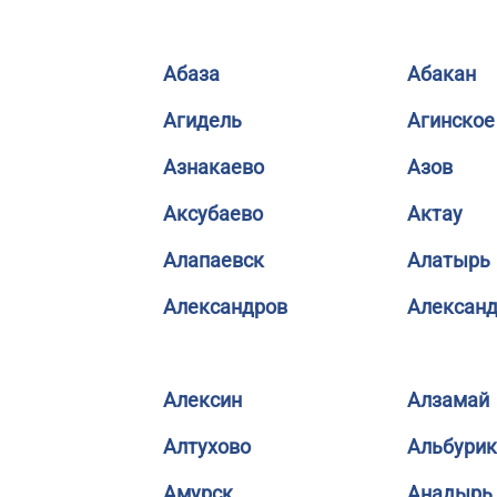
Абаза
Абакан
Агидель
Агинское
Азнакаево
Азов
Аксубаево
Актау
Алапаевск
Алатырь
Александров
Александ
Алексин
Алзамай
Алтухово
Альбурик
Амурск
Анадырь