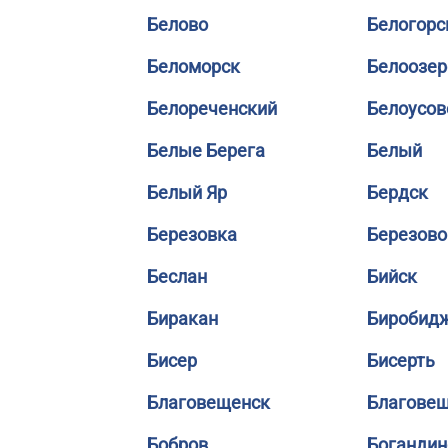
Белово
Белогорс
Беломорск
Белоозер
Белореченский
Белоусов
Белые Берега
Белый
Белый Яр
Бердск
Березовка
Березово
Беслан
Бийск
Биракан
Биробид
Бисер
Бисерть
Благовещенск
Благове
Бобров
Богандин