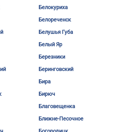
Белокуриха
Белореченск
ий
Белушья Губа
Белый Яр
Березники
кий
Беринговский
Бира
к
Бирюч
Благовещенка
Ближне-Песочное
ич
Богородицк