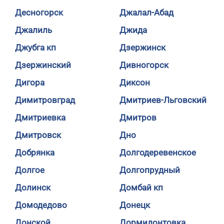
Десногорск
Джалал-Абад
Джалиль
Джида
Джубга кп
Дзержинск
Дзержинский
Дивногорск
Дигора
Диксон
Димитровград
Дмитриев-Льговский
Дмитриевка
Дмитров
Дмитровск
Дно
Добрянка
Долгодеревенское
Долгое
Долгопрудный
Долинск
Домбай кп
Домодедово
Донецк
Донской
Дормидонтовка