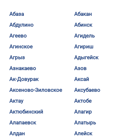
Абаза
Абакан
Абдулино
Абинск
Агеево
Агидель
Агинское
Агириш
Агрыз
Адыгейск
Азнакаево
Азов
Ак-Довурак
Аксай
Аксеново-Зиловское
Аксубаево
Актау
Актобе
Актюбинский
Алагир
Алапаевск
Алатырь
Алдан
Алейск