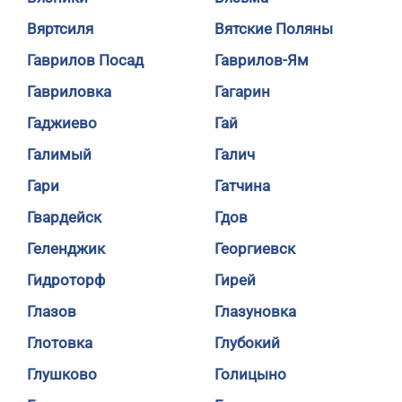
Вяртсиля
Вятские Поляны
Гаврилов Посад
Гаврилов-Ям
Гавриловка
Гагарин
Гаджиево
Гай
Галимый
Галич
Гари
Гатчина
Гвардейск
Гдов
Геленджик
Георгиевск
Гидроторф
Гирей
Глазов
Глазуновка
Глотовка
Глубокий
Глушково
Голицыно