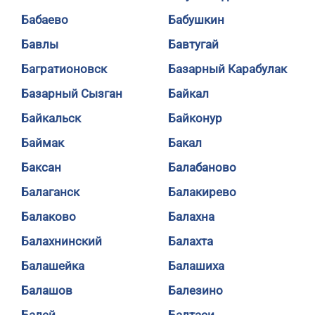
Бабаево
Бабушкин
Бавлы
Бавтугай
Багратионовск
Базарный Карабулак
Базарный Сызган
Байкал
Байкальск
Байконур
Баймак
Бакал
Баксан
Балабаново
Балаганск
Балакирево
Балаково
Балахна
Балахнинский
Балахта
Балашейка
Балашиха
Балашов
Балезино