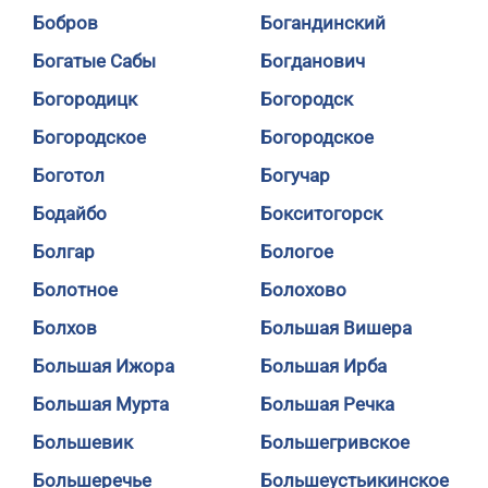
Бобров
Богандинский
Богатые Сабы
Богданович
Богородицк
Богородск
Богородское
Богородское
Боготол
Богучар
Бодайбо
Бокситогорск
Болгар
Бологое
Болотное
Болохово
Болхов
Большая Вишера
Большая Ижора
Большая Ирба
Большая Мурта
Большая Речка
Большевик
Большегривское
Большеречье
Большеустьикинское