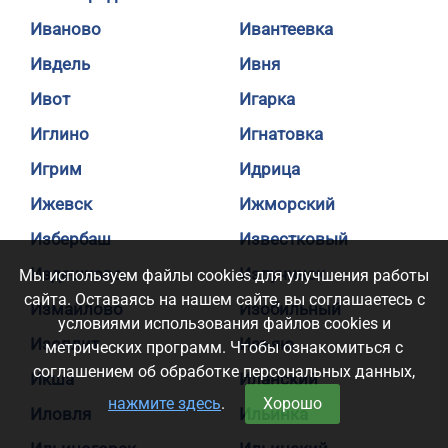
Иваново
Ивантеевка
Ивдель
Ивня
Ивот
Игарка
Иглино
Игнатовка
Игрим
Идрица
Ижевск
Ижморский
Избербаш
Известковый
Издешково
Излучинск
Мы используем файлы cookies для улучшения работы
сайта. Оставаясь на нашем сайте, вы соглашаетесь с
Измайлово
Изобильный
условиями использования файлов cookies и
Изоплит
Изъяю
метрических программ. Чтобы ознакомиться с
соглашением об обработке персональных данных,
Икша
Иланский
нажмите здесь
.
Хорошо
Иловля
Ильинка