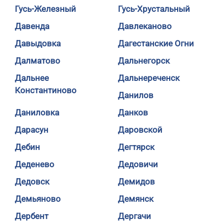
Гусь-Железный
Гусь-Хрустальный
Давенда
Давлеканово
Давыдовка
Дагестанские Огни
Далматово
Дальнегорск
Дальнее
Дальнереченск
Константиново
Данилов
Даниловка
Данков
Дарасун
Даровской
Дебин
Дегтярск
Деденево
Дедовичи
Дедовск
Демидов
Демьяново
Демянск
Дербент
Дергачи