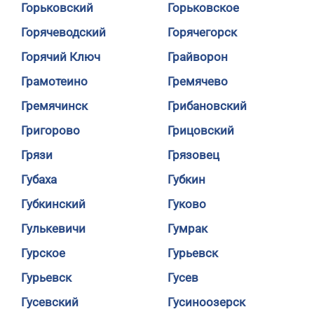
Горьковский
Горьковское
Горячеводский
Горячегорск
Горячий Ключ
Грайворон
Грамотеино
Гремячево
Гремячинск
Грибановский
Григорово
Грицовский
Грязи
Грязовец
Губаха
Губкин
Губкинский
Гуково
Гулькевичи
Гумрак
Гурское
Гурьевск
Гурьевск
Гусев
Гусевский
Гусиноозерск