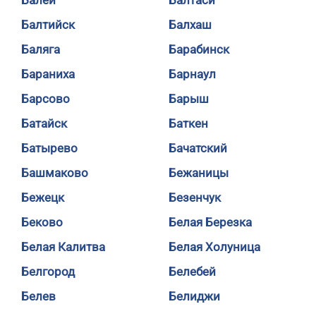
Балей
Балтаси
Балтийск
Балхаш
Баляга
Барабинск
Бараниха
Барнаул
Барсово
Барыш
Батайск
Баткен
Батырево
Бачатский
Башмаково
Бежаницы
Бежецк
Безенчук
Беково
Белая Березка
Белая Калитва
Белая Холуница
Белгород
Белебей
Белев
Белиджи