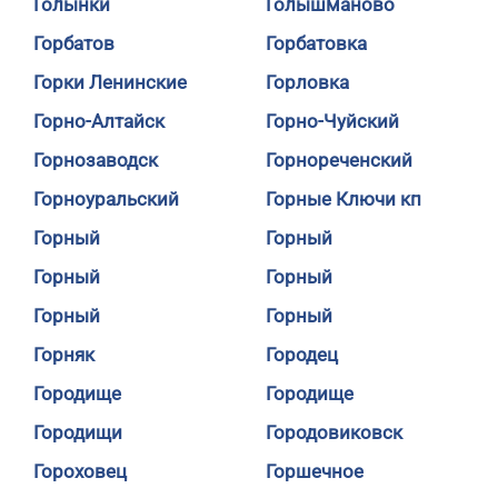
Голынки
Голышманово
Горбатов
Горбатовка
Горки Ленинские
Горловка
Горно-Алтайск
Горно-Чуйский
Горнозаводск
Горнореченский
Горноуральский
Горные Ключи кп
Горный
Горный
Горный
Горный
Горный
Горный
Горняк
Городец
Городище
Городище
Городищи
Городовиковск
Гороховец
Горшечное