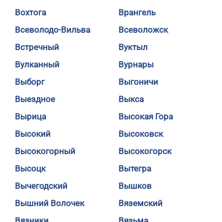
Вохтога
Врангель
Всеволодо-Вильва
Всеволожск
Встречный
Вуктыл
Вулканный
Вурнары
Выборг
Выгоничи
Выездное
Выкса
Вырица
Высокая Гора
Высокий
Высоковск
Высокогорный
Высокогорск
Высоцк
Вытегра
Вычегодский
Вышков
Вышний Волочек
Вяземский
Вязники
Вязьма