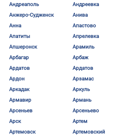
Андреаполь
Андреевка
Анжеро-Судженск
Анива
Анна
Апастово
Апатиты
Апрелевка
Апшеронск
Арамиль
Арбагар
Арбаж
Ардатов
Ардатов
Ардон
Арзамас
Аркадак
Аркуль
Армавир
Армань
Арсеньев
Арсеньево
Арск
Артем
Артемовск
Артемовский