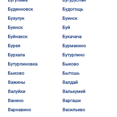
Бугульма
Бугуруслан
Буденновск
Будогощь
Бузулук
Буинск
Буинск
Буй
Буйнакск
Букачача
Бурея
Бурмакино
Бурхала
Бутурлино
Бутурлиновка
Быково
Быково
Бытошь
Важины
Валдай
Валуйки
Валькумей
Ванино
Варгаши
Варнавино
Васильево