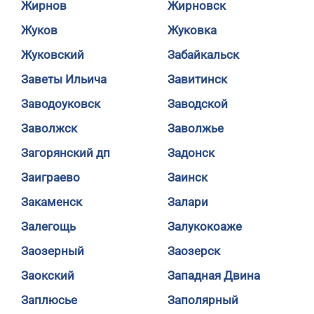
Жирнов
Жирновск
Жуков
Жуковка
Жуковский
Забайкальск
Заветы Ильича
Завитинск
Заводоуковск
Заводской
Заволжск
Заволжье
Загорянский дп
Задонск
Заиграево
Заинск
Закаменск
Залари
Залегощь
Залукокоаже
Заозерный
Заозерск
Заокский
Западная Двина
Заплюсье
Заполярный