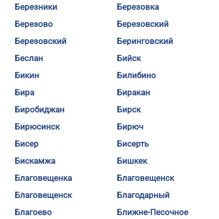
Березники
Березовка
Березово
Березовский
Березовский
Беринговский
Беслан
Бийск
Бикин
Билибино
Бира
Биракан
Биробиджан
Бирск
Бирюсинск
Бирюч
Бисер
Бисерть
Бискамжа
Бишкек
Благовещенка
Благовещенск
Благовещенск
Благодарный
Благоево
Ближне-Песочное