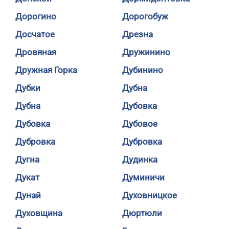
Дорогино
Дорогобуж
Досчатое
Дрезна
Дровяная
Дружинино
Дружная Горка
Дубинино
Дубки
Дубна
Дубна
Дубовка
Дубовка
Дубовое
Дубровка
Дубровка
Дугна
Дудинка
Дукат
Думиничи
Дунай
Духовницкое
Духовщина
Дюртюли