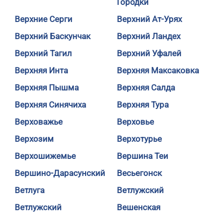
Городки
Верхние Серги
Верхний Ат-Урях
Верхний Баскунчак
Верхний Ландех
Верхний Тагил
Верхний Уфалей
Верхняя Инта
Верхняя Максаковка
Верхняя Пышма
Верхняя Салда
Верхняя Синячиха
Верхняя Тура
Верховажье
Верховье
Верхозим
Верхотурье
Верхошижемье
Вершина Теи
Вершино-Дарасунский
Весьегонск
Ветлуга
Ветлужский
Ветлужский
Вешенская