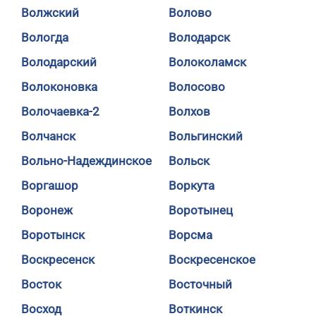
Волжский
Волово
Вологда
Володарск
Володарский
Волоколамск
Волоконовка
Волосово
Волочаевка-2
Волхов
Волчанск
Вольгинский
Вольно-Надеждинское
Вольск
Воргашор
Воркута
Воронеж
Воротынец
Воротынск
Ворсма
Воскресенск
Воскресенское
Восток
Восточный
Восход
Воткинск