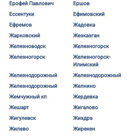
Ерофей Павлович
Ершов
Ессентуки
Ефимовский
Ефремов
Жадовка
Жарковский
Жезказган
Железноводск
Железногорск
Железногорск
Железногорск-
Илимский
Железнодорожный
Железнодорожный
Железнодорожный
Желнино
Жемчужный кп
Жердевка
Жешарт
Жигалово
Жигулевск
Жиздра
Жилево
Жирекен