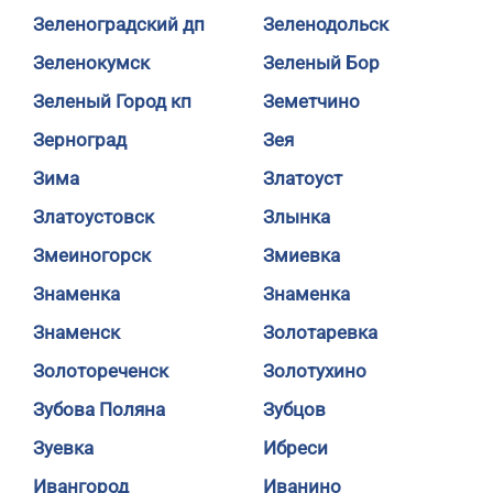
Зеленоградский дп
Зеленодольск
Зеленокумск
Зеленый Бор
Зеленый Город кп
Земетчино
Зерноград
Зея
Зима
Златоуст
Златоустовск
Злынка
Змеиногорск
Змиевка
Знаменка
Знаменка
Знаменск
Золотаревка
Золотореченск
Золотухино
Зубова Поляна
Зубцов
Зуевка
Ибреси
Ивангород
Иванино