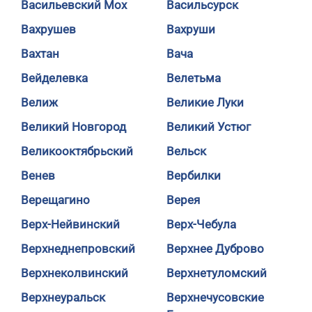
Васильевский Мох
Васильсурск
Вахрушев
Вахруши
Вахтан
Вача
Вейделевка
Велетьма
Велиж
Великие Луки
Великий Новгород
Великий Устюг
Великооктябрьский
Вельск
Венев
Вербилки
Верещагино
Верея
Верх-Нейвинский
Верх-Чебула
Верхнеднепровский
Верхнее Дуброво
Верхнеколвинский
Верхнетуломский
Верхнеуральск
Верхнечусовские