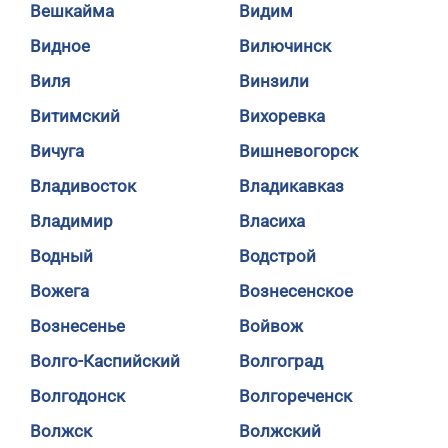
Вешкайма
Видим
Видное
Вилючинск
Виля
Винзили
Витимский
Вихоревка
Вичуга
Вишневогорск
Владивосток
Владикавказ
Владимир
Власиха
Водный
Водстрой
Вожега
Вознесенское
Вознесенье
Войвож
Волго-Каспийский
Волгоград
Волгодонск
Волгореченск
Волжск
Волжский