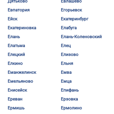
Дятьково
Евлашево
Евпатория
Егорьевск
Ейск
Екатеринбург
Екатериновка
Елабуга
Елань
Елань-Коленовский
Елатьма
Елец
Елецкий
Елизово
Елкино
Ельня
Еманжелинск
Емва
Емельяново
Емца
Енисейск
Епифань
Ереван
Ерзовка
Ермишь
Ермолино