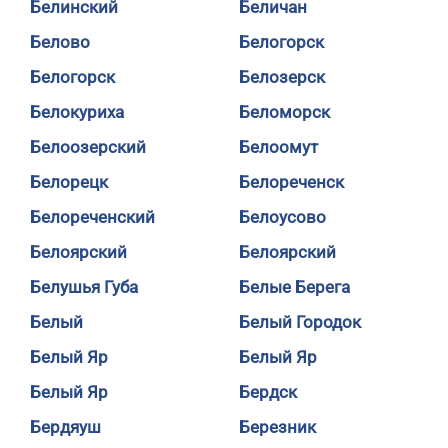
Белинский
Беличан
Белово
Белогорск
Белогорск
Белозерск
Белокуриха
Беломорск
Белоозерский
Белоомут
Белорецк
Белореченск
Белореченский
Белоусово
Белоярский
Белоярский
Белушья Губа
Белые Берега
Белый
Белый Городок
Белый Яр
Белый Яр
Белый Яр
Бердск
Бердяуш
Березник