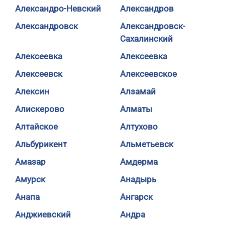
Александро-Невский
Александров
Александровск
Александровск-
Сахалинский
Алексеевка
Алексеевка
Алексеевск
Алексеевское
Алексин
Алзамай
Алискерово
Алматы
Алтайское
Алтухово
Альбурикент
Альметьевск
Амазар
Амдерма
Амурск
Анадырь
Анапа
Ангарск
Анджиевский
Андра