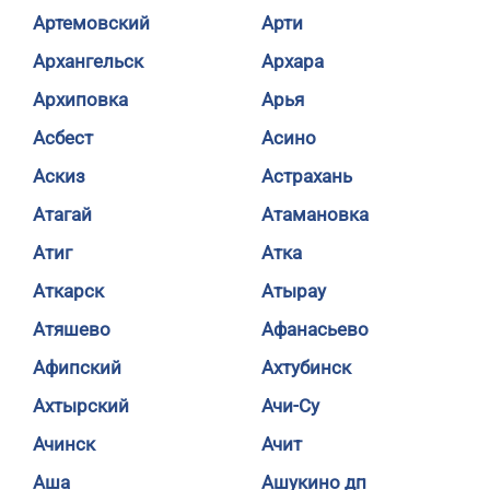
Артемовский
Арти
Архангельск
Архара
Архиповка
Арья
Асбест
Асино
Аскиз
Астрахань
Атагай
Атамановка
Атиг
Атка
Аткарск
Атырау
Атяшево
Афанасьево
Афипский
Ахтубинск
Ахтырский
Ачи-Су
Ачинск
Ачит
Аша
Ашукино дп