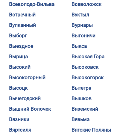
Всеволодо-Вильва
Всеволожск
Встречный
Вуктыл
Вулканный
Вурнары
Выборг
Выгоничи
Выездное
Выкса
Вырица
Высокая Гора
Высокий
Высоковск
Высокогорный
Высокогорск
Высоцк
Вытегра
Вычегодский
Вышков
Вышний Волочек
Вяземский
Вязники
Вязьма
Вяртсиля
Вятские Поляны