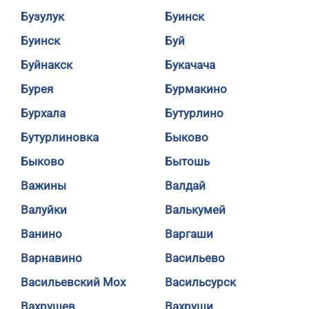
Бузулук
Буинск
Буинск
Буй
Буйнакск
Букачача
Бурея
Бурмакино
Бурхала
Бутурлино
Бутурлиновка
Быково
Быково
Бытошь
Важины
Валдай
Валуйки
Валькумей
Ванино
Варгаши
Варнавино
Васильево
Васильевский Мох
Васильсурск
Вахрушев
Вахруши