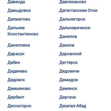
Давенда
Давлеканово
Давыдовка
Дагестанские Огни
Далматово
Дальнегорск
Дальнее
Дальнереченск
Константиново
Данилов
Даниловка
Данков
Дарасун
Даровской
Дебин
Дегтярск
Деденево
Дедовичи
Дедовск
Демидов
Демьяново
Демянск
Дербент
Дергачи
Десногорск
Джалал-Абад