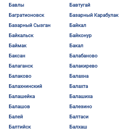
Бавлы
Бавтугай
Багратионовск
Базарный Карабулак
Базарный Сызган
Байкал
Байкальск
Байконур
Баймак
Бакал
Баксан
Балабаново
Балаганск
Балакирево
Балаково
Балахна
Балахнинский
Балахта
Балашейка
Балашиха
Балашов
Балезино
Балей
Балтаси
Балтийск
Балхаш