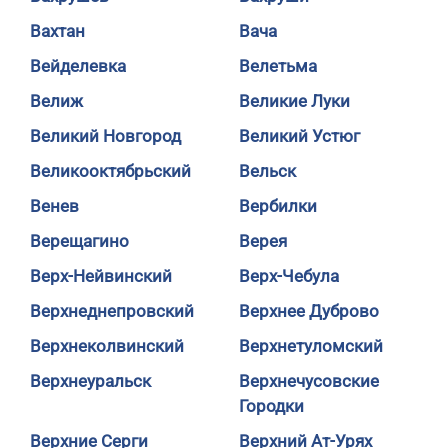
Вахтан
Вача
Вейделевка
Велетьма
Велиж
Великие Луки
Великий Новгород
Великий Устюг
Великооктябрьский
Вельск
Венев
Вербилки
Верещагино
Верея
Верх-Нейвинский
Верх-Чебула
Верхнеднепровский
Верхнее Дуброво
Верхнеколвинский
Верхнетуломский
Верхнеуральск
Верхнечусовские
Городки
Верхние Серги
Верхний Ат-Урях