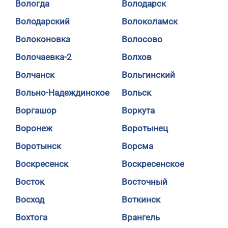
Вологда
Володарск
Володарский
Волоколамск
Волоконовка
Волосово
Волочаевка-2
Волхов
Волчанск
Вольгинский
Вольно-Надеждинское
Вольск
Воргашор
Воркута
Воронеж
Воротынец
Воротынск
Ворсма
Воскресенск
Воскресенское
Восток
Восточный
Восход
Воткинск
Вохтога
Врангель