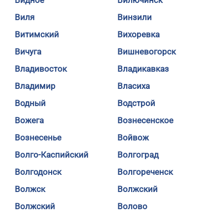
Видное
Вилючинск
Виля
Винзили
Витимский
Вихоревка
Вичуга
Вишневогорск
Владивосток
Владикавказ
Владимир
Власиха
Водный
Водстрой
Вожега
Вознесенское
Вознесенье
Войвож
Волго-Каспийский
Волгоград
Волгодонск
Волгореченск
Волжск
Волжский
Волжский
Волово