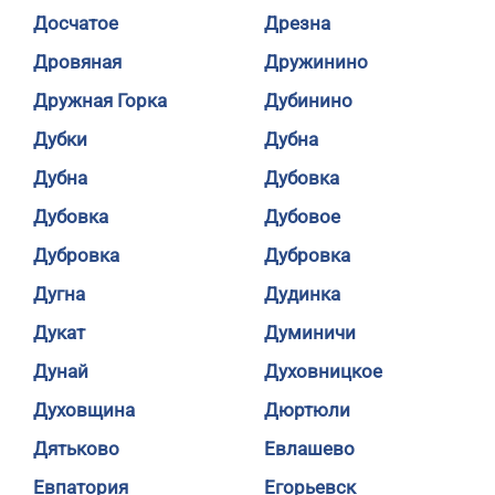
Досчатое
Дрезна
Дровяная
Дружинино
Дружная Горка
Дубинино
Дубки
Дубна
Дубна
Дубовка
Дубовка
Дубовое
Дубровка
Дубровка
Дугна
Дудинка
Дукат
Думиничи
Дунай
Духовницкое
Духовщина
Дюртюли
Дятьково
Евлашево
Евпатория
Егорьевск