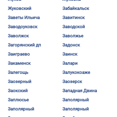
Жуковский
Забайкальск
Заветы Ильича
Завитинск
Заводоуковск
Заводской
Заволжск
Заволжье
Загорянский дп
Задонск
Заиграево
Заинск
Закаменск
Залари
Залегощь
Залукокоаже
Заозерный
Заозерск
Заокский
Западная Двина
Заплюсье
Заполярный
Заполярный
Заполярный