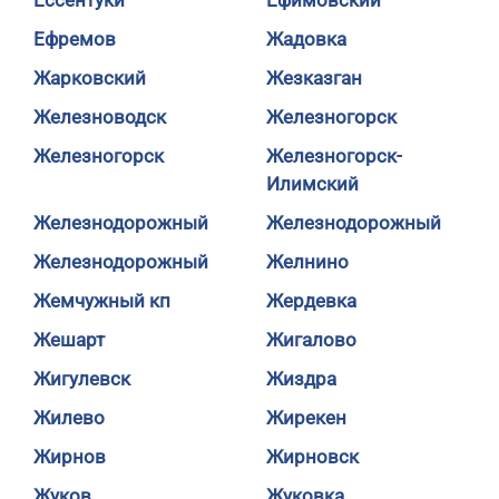
Ессентуки
Ефимовский
Ефремов
Жадовка
Жарковский
Жезказган
Железноводск
Железногорск
Железногорск
Железногорск-
Илимский
Железнодорожный
Железнодорожный
Железнодорожный
Желнино
Жемчужный кп
Жердевка
Жешарт
Жигалово
Жигулевск
Жиздра
Жилево
Жирекен
Жирнов
Жирновск
Жуков
Жуковка