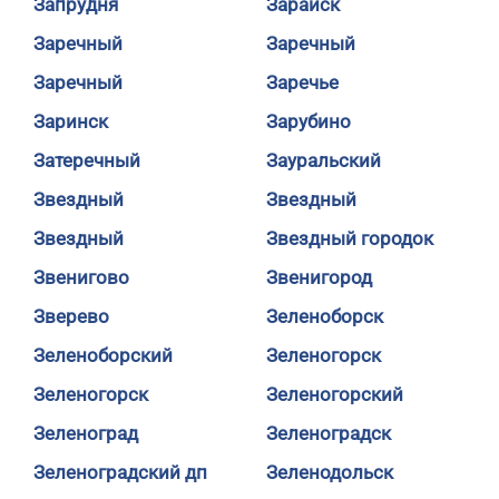
Запрудня
Зарайск
Заречный
Заречный
Заречный
Заречье
Заринск
Зарубино
Затеречный
Зауральский
Звездный
Звездный
Звездный
Звездный городок
Звенигово
Звенигород
Зверево
Зеленоборск
Зеленоборский
Зеленогорск
Зеленогорск
Зеленогорский
Зеленоград
Зеленоградск
Зеленоградский дп
Зеленодольск