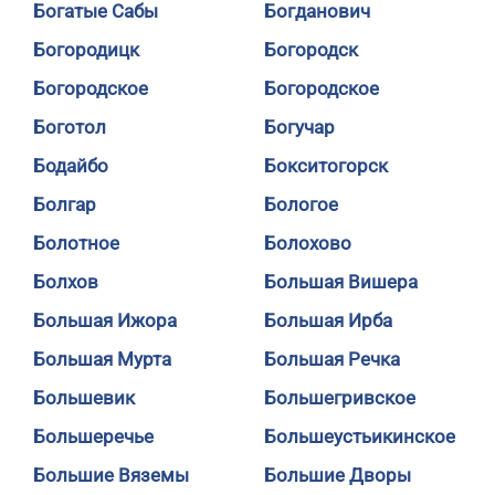
Богатые Сабы
Богданович
Богородицк
Богородск
Богородское
Богородское
Боготол
Богучар
Бодайбо
Бокситогорск
Болгар
Бологое
Болотное
Болохово
Болхов
Большая Вишера
Большая Ижора
Большая Ирба
Большая Мурта
Большая Речка
Большевик
Большегривское
Большеречье
Большеустьикинское
Большие Вяземы
Большие Дворы