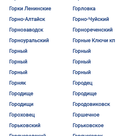
Горки Ленинские
Горловка
Горно-Алтайск
Горно-Чуйский
Горнозаводск
Горнореченский
Горноуральский
Горные Ключи кп
Горный
Горный
Горный
Горный
Горный
Горный
Горняк
Городец
Городище
Городище
Городищи
Городовиковск
Гороховец
Горшечное
Горьковский
Горьковское