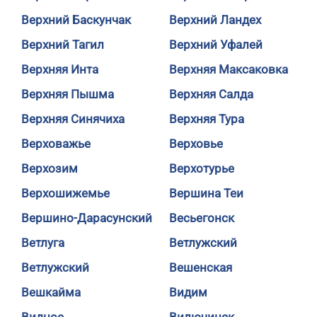
Верхний Баскунчак
Верхний Ландех
Верхний Тагил
Верхний Уфалей
Верхняя Инта
Верхняя Максаковка
Верхняя Пышма
Верхняя Салда
Верхняя Синячиха
Верхняя Тура
Верховажье
Верховье
Верхозим
Верхотурье
Верхошижемье
Вершина Теи
Вершино-Дарасунский
Весьегонск
Ветлуга
Ветлужский
Ветлужский
Вешенская
Вешкайма
Видим