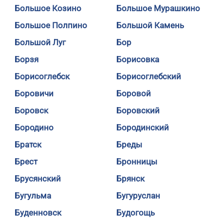
Большое Козино
Большое Мурашкино
Большое Полпино
Большой Камень
Большой Луг
Бор
Борзя
Борисовка
Борисоглебск
Борисоглебский
Боровичи
Боровой
Боровск
Боровский
Бородино
Бородинский
Братск
Бреды
Брест
Бронницы
Брусянский
Брянск
Бугульма
Бугуруслан
Буденновск
Будогощь