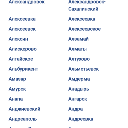
Александровск
Александровск-
Сахалинский
Алексеевка
Алексеевка
Алексеевск
Алексеевское
Алексин
Алзамай
Алискерово
Алматы
Алтайское
Алтухово
Альбурикент
Альметьевск
Амазар
Амдерма
Амурск
Анадырь
Анапа
Ангарск
Анджиевский
Андра
Андреаполь
Андреевка