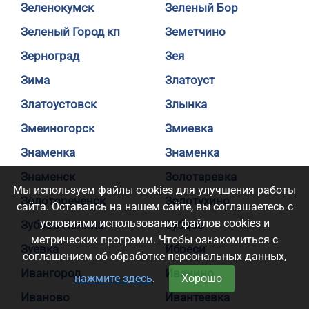
Зеленокумск
Зеленый Бор
Зеленый Город кп
Земетчино
Зерноград
Зея
Зима
Златоуст
Златоустовск
Злынка
Змеиногорск
Змиевка
Знаменка
Знаменка
Знаменск
Золотаревка
Мы используем файлы cookies для улучшения работы
Золотореченск
Золотухино
сайта. Оставаясь на нашем сайте, вы соглашаетесь с
условиями использования файлов cookies и
Зубова Поляна
Зубцов
метрических программ. Чтобы ознакомиться с
Зуевка
Ибреси
соглашением об обработке персональных данных,
Ивангород
Иванино
нажмите здесь
.
Хорошо
Иваново
Ивантеевка