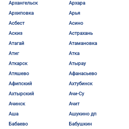
Архангельск
Архара
Архиповка
Арья
Асбест
Асино
Аскиз
Астрахань
Атагай
Атамановка
Атиг
Атка
Аткарск
Атырау
Атяшево
Афанасьево
Афипский
Ахтубинск
Ахтырский
Ачи-Су
Ачинск
Ачит
Аша
Ашукино дп
Бабаево
Бабушкин