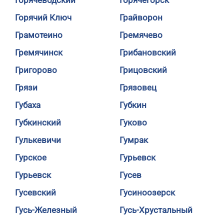
Горячеводский
Горячегорск
Горячий Ключ
Грайворон
Грамотеино
Гремячево
Гремячинск
Грибановский
Григорово
Грицовский
Грязи
Грязовец
Губаха
Губкин
Губкинский
Гуково
Гулькевичи
Гумрак
Гурское
Гурьевск
Гурьевск
Гусев
Гусевский
Гусиноозерск
Гусь-Железный
Гусь-Хрустальный