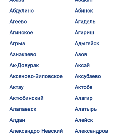
Абдулино
Абинск
Агеево
Агидель
Агинское
Агириш
Агрыз
Адыгейск
Азнакаево
Азов
Ак-Довурак
Аксай
Аксеново-Зиловское
Аксубаево
Актау
Актобе
Актюбинский
Алагир
Алапаевск
Алатырь
Алдан
Алейск
Александро-Невский
Александров