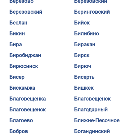
Березово
Березовский
Березовский
Беринговский
Беслан
Бийск
Бикин
Билибино
Бира
Биракан
Биробиджан
Бирск
Бирюсинск
Бирюч
Бисер
Бисерть
Бискамжа
Бишкек
Благовещенка
Благовещенск
Благовещенск
Благодарный
Благоево
Ближне-Песочное
Бобров
Богандинский