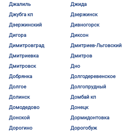
Джалиль
Джида
Джубга кп
Дзержинск
Дзержинский
Дивногорск
Дигора
Диксон
Димитровград
Дмитриев-Льговский
Дмитриевка
Дмитров
Дмитровск
Дно
Добрянка
Долгодеревенское
Долгое
Долгопрудный
Долинск
Домбай кп
Домодедово
Донецк
Донской
Дормидонтовка
Дорогино
Дорогобуж