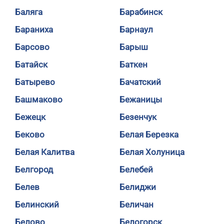
Баляга
Барабинск
Бараниха
Барнаул
Барсово
Барыш
Батайск
Баткен
Батырево
Бачатский
Башмаково
Бежаницы
Бежецк
Безенчук
Беково
Белая Березка
Белая Калитва
Белая Холуница
Белгород
Белебей
Белев
Белиджи
Белинский
Беличан
Белово
Белогорск