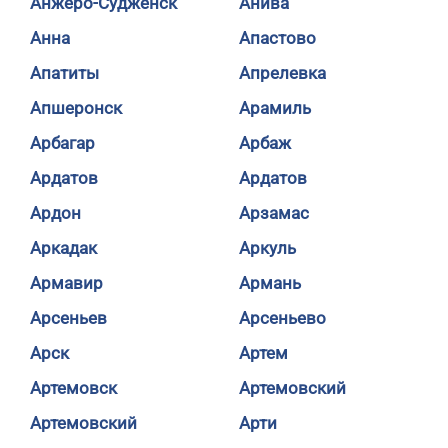
Анжеро-Судженск
Анива
Анна
Апастово
Апатиты
Апрелевка
Апшеронск
Арамиль
Арбагар
Арбаж
Ардатов
Ардатов
Ардон
Арзамас
Аркадак
Аркуль
Армавир
Армань
Арсеньев
Арсеньево
Арск
Артем
Артемовск
Артемовский
Артемовский
Арти