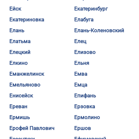
Ейск
Екатеринбург
Екатериновка
Елабуга
Елань
Елань-Коленовский
Елатьма
Елец
Елецкий
Елизово
Елкино
Ельня
Еманжелинск
Емва
Емельяново
Емца
Енисейск
Епифань
Ереван
Ерзовка
Ермишь
Ермолино
Ерофей Павлович
Ершов