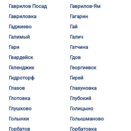
Гаврилов Посад
Гаврилов-Ям
Гавриловка
Гагарин
Гаджиево
Гай
Галимый
Галич
Гари
Гатчина
Гвардейск
Гдов
Геленджик
Георгиевск
Гидроторф
Гирей
Глазов
Глазуновка
Глотовка
Глубокий
Глушково
Голицыно
Голынки
Голышманово
Горбатов
Горбатовка