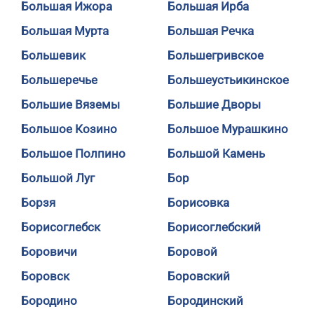
Большая Ижора
Большая Ирба
Большая Мурта
Большая Речка
Большевик
Большегривское
Большеречье
Большеустьикинское
Большие Вяземы
Большие Дворы
Большое Козино
Большое Мурашкино
Большое Полпино
Большой Камень
Большой Луг
Бор
Борзя
Борисовка
Борисоглебск
Борисоглебский
Боровичи
Боровой
Боровск
Боровский
Бородино
Бородинский