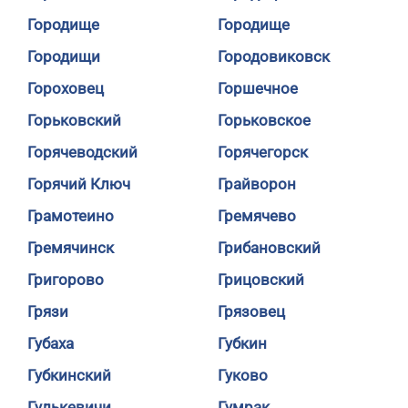
Городище
Городище
Городищи
Городовиковск
Гороховец
Горшечное
Горьковский
Горьковское
Горячеводский
Горячегорск
Горячий Ключ
Грайворон
Грамотеино
Гремячево
Гремячинск
Грибановский
Григорово
Грицовский
Грязи
Грязовец
Губаха
Губкин
Губкинский
Гуково
Гулькевичи
Гумрак