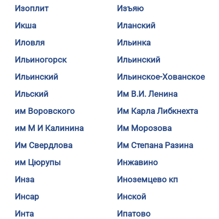
Изоплит
Изъяю
Икша
Иланский
Иловля
Ильинка
Ильиногорск
Ильинский
Ильинский
Ильинское-Хованское
Ильский
Им В.И. Ленина
им Воровского
Им Карла Либкнехта
им М И Калинина
Им Морозова
Им Свердлова
Им Степана Разина
им Цюрупы
Инжавино
Инза
Иноземцево кп
Инсар
Инской
Инта
Ипатово