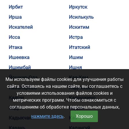
Ирбит
Иркутск
Ирша
Исилькуль
Искателей
Искитим
Исса
Истра
Итака
Итатский
Ишеевка
Ишим
Ишимбай
Ишня
Йошкар-Ола
Каа-Хем
Мы используем файлы cookies для улучшения работы
сайта. Оставаясь на нашем сайте, вы соглашаетесь с
Кавалерово
Кадников
условиями использования файлов cookies и
Кадом
Кадошкино
метрических программ. Чтобы ознакомиться с
соглашением об обработке персональных данных,
Кадуй
Кадый
нажмите здесь
.
Хорошо
Кадыкчан
Каз
Казань
Калангуй