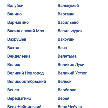
Валуйки
Валькумей
Ванино
Варгаши
Варнавино
Васильево
Васильевский Мох
Васильсурск
Вахрушев
Вахруши
Вахтан
Вача
Вейделевка
Велетьма
Велиж
Великие Луки
Великий Новгород
Великий Устюг
Великооктябрьский
Вельск
Венев
Вербилки
Верещагино
Верея
Верх-Нейвинский
Верх-Чебула