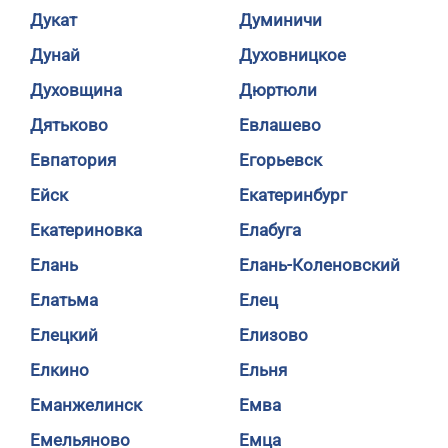
Дукат
Думиничи
Дунай
Духовницкое
Духовщина
Дюртюли
Дятьково
Евлашево
Евпатория
Егорьевск
Ейск
Екатеринбург
Екатериновка
Елабуга
Елань
Елань-Коленовский
Елатьма
Елец
Елецкий
Елизово
Елкино
Ельня
Еманжелинск
Емва
Емельяново
Емца