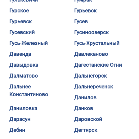
Гурское
Гурьевск
Гурьевск
Гусев
Гусевский
Гусиноозерск
Гусь-Железный
Гусь-Хрустальный
Давенда
Давлеканово
Давыдовка
Дагестанские Огни
Далматово
Дальнегорск
Дальнее
Дальнереченск
Константиново
Данилов
Даниловка
Данков
Дарасун
Даровской
Дебин
Дегтярск