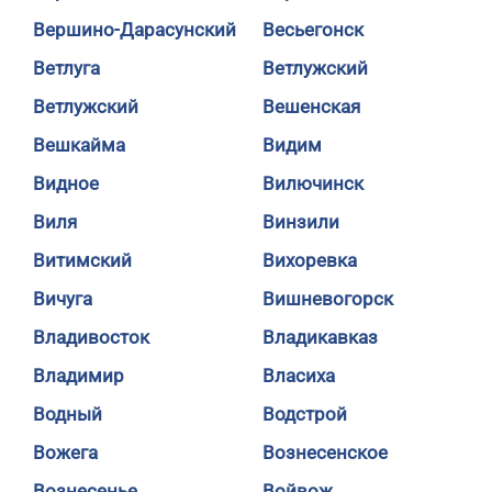
Вершино-Дарасунский
Весьегонск
Ветлуга
Ветлужский
Ветлужский
Вешенская
Вешкайма
Видим
Видное
Вилючинск
Виля
Винзили
Витимский
Вихоревка
Вичуга
Вишневогорск
Владивосток
Владикавказ
Владимир
Власиха
Водный
Водстрой
Вожега
Вознесенское
Вознесенье
Войвож