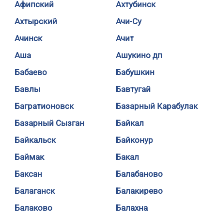
Афипский
Ахтубинск
Ахтырский
Ачи-Су
Ачинск
Ачит
Аша
Ашукино дп
Бабаево
Бабушкин
Бавлы
Бавтугай
Багратионовск
Базарный Карабулак
Базарный Сызган
Байкал
Байкальск
Байконур
Баймак
Бакал
Баксан
Балабаново
Балаганск
Балакирево
Балаково
Балахна