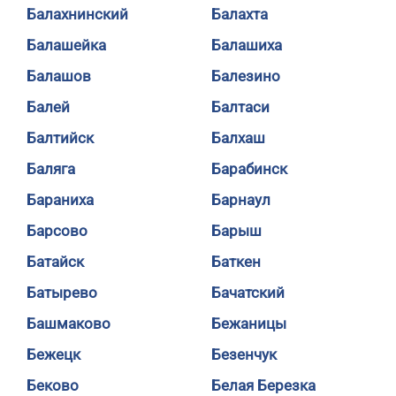
Балахнинский
Балахта
Балашейка
Балашиха
Балашов
Балезино
Балей
Балтаси
Балтийск
Балхаш
Баляга
Барабинск
Бараниха
Барнаул
Барсово
Барыш
Батайск
Баткен
Батырево
Бачатский
Башмаково
Бежаницы
Бежецк
Безенчук
Беково
Белая Березка