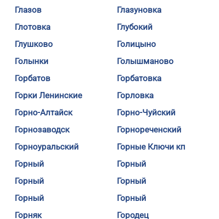
Глазов
Глазуновка
Глотовка
Глубокий
Глушково
Голицыно
Голынки
Голышманово
Горбатов
Горбатовка
Горки Ленинские
Горловка
Горно-Алтайск
Горно-Чуйский
Горнозаводск
Горнореченский
Горноуральский
Горные Ключи кп
Горный
Горный
Горный
Горный
Горный
Горный
Горняк
Городец