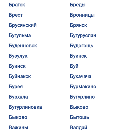
Братск
Бреды
Брест
Бронницы
Брусянский
Брянск
Бугульма
Бугуруслан
Буденновск
Будогощь
Бузулук
Буинск
Буинск
Буй
Буйнакск
Букачача
Бурея
Бурмакино
Бурхала
Бутурлино
Бутурлиновка
Быково
Быково
Бытошь
Важины
Валдай