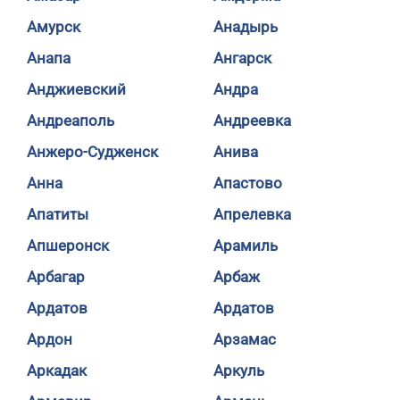
Амурск
Анадырь
Анапа
Ангарск
Анджиевский
Андра
Андреаполь
Андреевка
Анжеро-Судженск
Анива
Анна
Апастово
Апатиты
Апрелевка
Апшеронск
Арамиль
Арбагар
Арбаж
Ардатов
Ардатов
Ардон
Арзамас
Аркадак
Аркуль