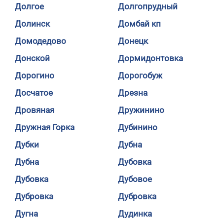
Долгое
Долгопрудный
Долинск
Домбай кп
Домодедово
Донецк
Донской
Дормидонтовка
Дорогино
Дорогобуж
Досчатое
Дрезна
Дровяная
Дружинино
Дружная Горка
Дубинино
Дубки
Дубна
Дубна
Дубовка
Дубовка
Дубовое
Дубровка
Дубровка
Дугна
Дудинка