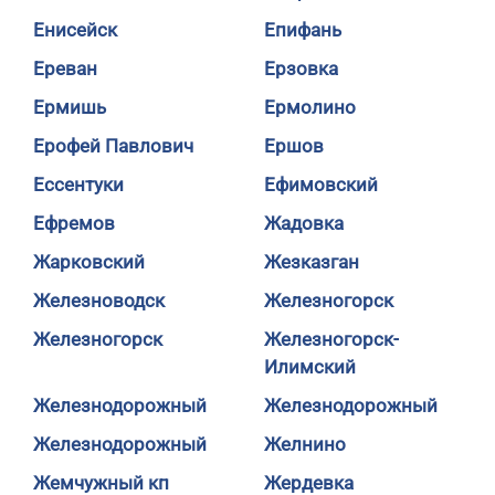
Енисейск
Епифань
Ереван
Ерзовка
Ермишь
Ермолино
Ерофей Павлович
Ершов
Ессентуки
Ефимовский
Ефремов
Жадовка
Жарковский
Жезказган
Железноводск
Железногорск
Железногорск
Железногорск-
Илимский
Железнодорожный
Железнодорожный
Железнодорожный
Желнино
Жемчужный кп
Жердевка