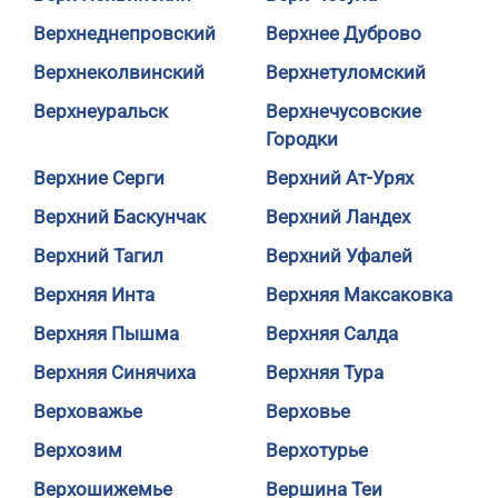
Верхнеднепровский
Верхнее Дуброво
Верхнеколвинский
Верхнетуломский
Верхнеуральск
Верхнечусовские
Городки
Верхние Серги
Верхний Ат-Урях
Верхний Баскунчак
Верхний Ландех
Верхний Тагил
Верхний Уфалей
Верхняя Инта
Верхняя Максаковка
Верхняя Пышма
Верхняя Салда
Верхняя Синячиха
Верхняя Тура
Верховажье
Верховье
Верхозим
Верхотурье
Верхошижемье
Вершина Теи