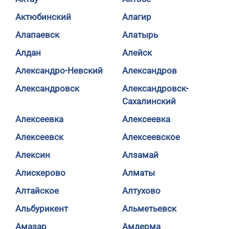
Актюбинский
Алагир
Алапаевск
Алатырь
Алдан
Алейск
Александро-Невский
Александров
Александровск
Александровск-
Сахалинский
Алексеевка
Алексеевка
Алексеевск
Алексеевское
Алексин
Алзамай
Алискерово
Алматы
Алтайское
Алтухово
Альбурикент
Альметьевск
Амазар
Амдерма