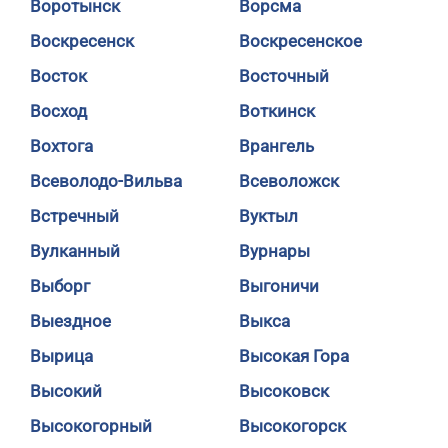
Воротынск
Ворсма
Воскресенск
Воскресенское
Восток
Восточный
Восход
Воткинск
Вохтога
Врангель
Всеволодо-Вильва
Всеволожск
Встречный
Вуктыл
Вулканный
Вурнары
Выборг
Выгоничи
Выездное
Выкса
Вырица
Высокая Гора
Высокий
Высоковск
Высокогорный
Высокогорск