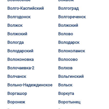
Волго-Каспийский
Волгоград
Волгодонск
Волгореченск
Волжск
Волжский
Волжский
Волово
Вологда
Володарск
Володарский
Волоколамск
Волоконовка
Волосово
Волочаевка-2
Волхов
Волчанск
Вольгинский
Вольно-Надеждинское
Вольск
Воргашор
Воркута
Воронеж
Воротынец