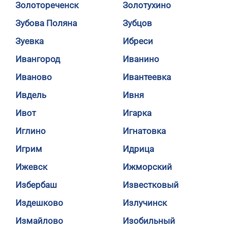
Золотореченск
Золотухино
Зубова Поляна
Зубцов
Зуевка
Ибреси
Ивангород
Иванино
Иваново
Ивантеевка
Ивдель
Ивня
Ивот
Игарка
Иглино
Игнатовка
Игрим
Идрица
Ижевск
Ижморский
Избербаш
Известковый
Издешково
Излучинск
Измайлово
Изобильный