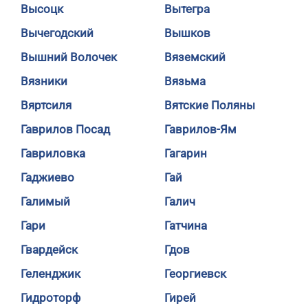
Высоцк
Вытегра
Вычегодский
Вышков
Вышний Волочек
Вяземский
Вязники
Вязьма
Вяртсиля
Вятские Поляны
Гаврилов Посад
Гаврилов-Ям
Гавриловка
Гагарин
Гаджиево
Гай
Галимый
Галич
Гари
Гатчина
Гвардейск
Гдов
Геленджик
Георгиевск
Гидроторф
Гирей