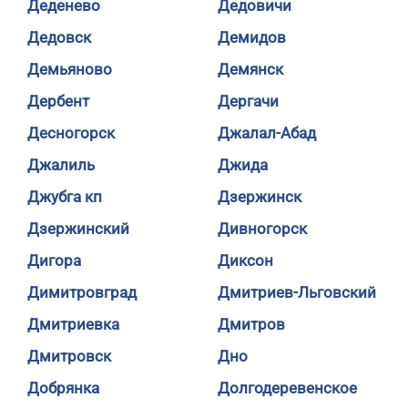
Деденево
Дедовичи
Дедовск
Демидов
Демьяново
Демянск
Дербент
Дергачи
Десногорск
Джалал-Абад
Джалиль
Джида
Джубга кп
Дзержинск
Дзержинский
Дивногорск
Дигора
Диксон
Димитровград
Дмитриев-Льговский
Дмитриевка
Дмитров
Дмитровск
Дно
Добрянка
Долгодеревенское