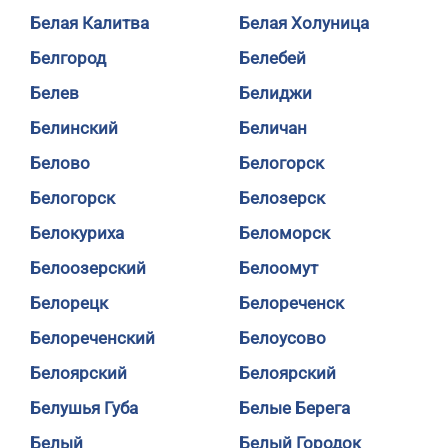
Белая Калитва
Белая Холуница
Белгород
Белебей
Белев
Белиджи
Белинский
Беличан
Белово
Белогорск
Белогорск
Белозерск
Белокуриха
Беломорск
Белоозерский
Белоомут
Белорецк
Белореченск
Белореченский
Белоусово
Белоярский
Белоярский
Белушья Губа
Белые Берега
Белый
Белый Городок