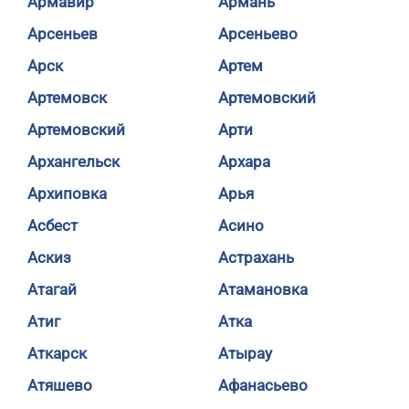
Армавир
Армань
Арсеньев
Арсеньево
Арск
Артем
Артемовск
Артемовский
Артемовский
Арти
Архангельск
Архара
Архиповка
Арья
Асбест
Асино
Аскиз
Астрахань
Атагай
Атамановка
Атиг
Атка
Аткарск
Атырау
Атяшево
Афанасьево