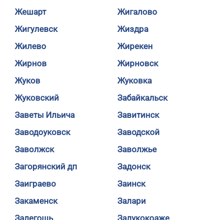
Жешарт
Жигалово
Жигулевск
Жиздра
Жилево
Жирекен
Жирнов
Жирновск
Жуков
Жуковка
Жуковский
Забайкальск
Заветы Ильича
Завитинск
Заводоуковск
Заводской
Заволжск
Заволжье
Загорянский дп
Задонск
Заиграево
Заинск
Закаменск
Залари
Залегощь
Залукокоаже