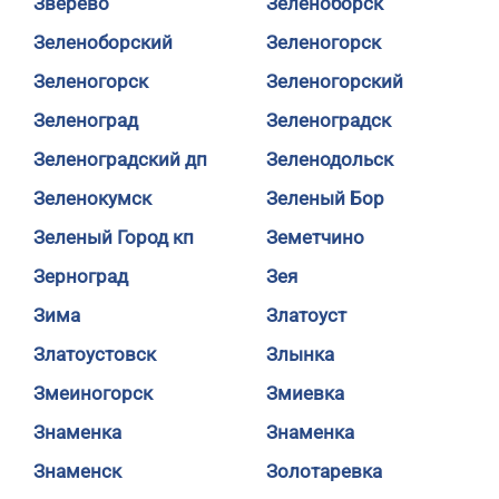
Зверево
Зеленоборск
Зеленоборский
Зеленогорск
Зеленогорск
Зеленогорский
Зеленоград
Зеленоградск
Зеленоградский дп
Зеленодольск
Зеленокумск
Зеленый Бор
Зеленый Город кп
Земетчино
Зерноград
Зея
Зима
Златоуст
Златоустовск
Злынка
Змеиногорск
Змиевка
Знаменка
Знаменка
Знаменск
Золотаревка