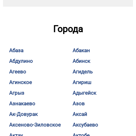
Города
Абаза
Абакан
Абдулино
Абинск
Агеево
Агидель
Агинское
Агириш
Агрыз
Адыгейск
Азнакаево
Азов
Ак-Довурак
Аксай
Аксеново-Зиловское
Аксубаево
Актау
Актобе