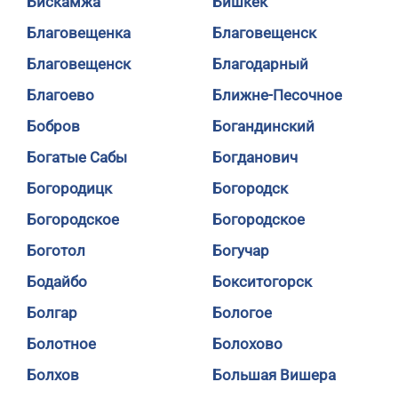
Бискамжа
Бишкек
Благовещенка
Благовещенск
Благовещенск
Благодарный
Благоево
Ближне-Песочное
Бобров
Богандинский
Богатые Сабы
Богданович
Богородицк
Богородск
Богородское
Богородское
Боготол
Богучар
Бодайбо
Бокситогорск
Болгар
Бологое
Болотное
Болохово
Болхов
Большая Вишера