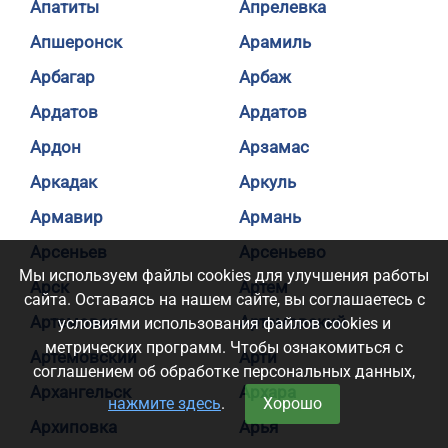
Апатиты
Апрелевка
Апшеронск
Арамиль
Арбагар
Арбаж
Ардатов
Ардатов
Ардон
Арзамас
Аркадак
Аркуль
Армавир
Армань
Арсеньев
Арсеньево
Мы используем файлы cookies для улучшения работы
Арск
Артем
сайта. Оставаясь на нашем сайте, вы соглашаетесь с
Артемовск
Артемовский
условиями использования файлов cookies и
метрических программ. Чтобы ознакомиться с
Артемовский
Арти
соглашением об обработке персональных данных,
Архангельск
Архара
нажмите здесь
.
Хорошо
Архиповка
Арья