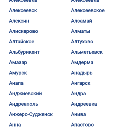
Алексеевка
Алексеевка
Алексеевск
Алексеевское
Алексин
Алзамай
Алискерово
Алматы
Алтайское
Алтухово
Альбурикент
Альметьевск
Амазар
Амдерма
Амурск
Анадырь
Анапа
Ангарск
Анджиевский
Андра
Андреаполь
Андреевка
Анжеро-Судженск
Анива
Анна
Апастово