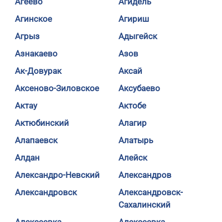
Агеево
Агидель
Агинское
Агириш
Агрыз
Адыгейск
Азнакаево
Азов
Ак-Довурак
Аксай
Аксеново-Зиловское
Аксубаево
Актау
Актобе
Актюбинский
Алагир
Алапаевск
Алатырь
Алдан
Алейск
Александро-Невский
Александров
Александровск
Александровск-
Сахалинский