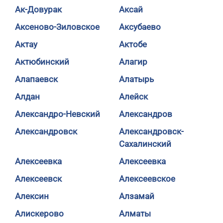
Ак-Довурак
Аксай
Аксеново-Зиловское
Аксубаево
Актау
Актобе
Актюбинский
Алагир
Алапаевск
Алатырь
Алдан
Алейск
Александро-Невский
Александров
Александровск
Александровск-
Сахалинский
Алексеевка
Алексеевка
Алексеевск
Алексеевское
Алексин
Алзамай
Алискерово
Алматы