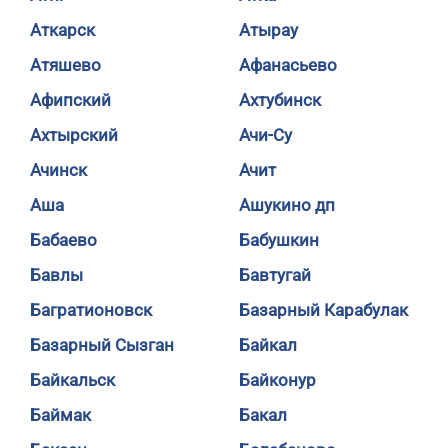
Аткарск
Атырау
Атяшево
Афанасьево
Афипский
Ахтубинск
Ахтырский
Ачи-Су
Ачинск
Ачит
Аша
Ашукино дп
Бабаево
Бабушкин
Бавлы
Бавтугай
Багратионовск
Базарный Карабулак
Базарный Сызган
Байкал
Байкальск
Байконур
Баймак
Бакал