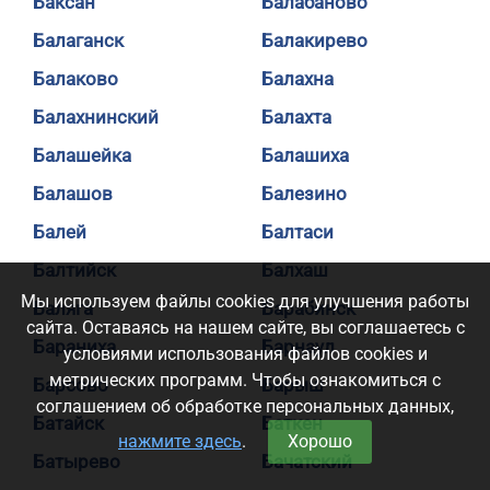
Баксан
Балабаново
Балаганск
Балакирево
Балаково
Балахна
Балахнинский
Балахта
Балашейка
Балашиха
Балашов
Балезино
Балей
Балтаси
Балтийск
Балхаш
Мы используем файлы cookies для улучшения работы
Баляга
Барабинск
сайта. Оставаясь на нашем сайте, вы соглашаетесь с
Бараниха
Барнаул
условиями использования файлов cookies и
метрических программ. Чтобы ознакомиться с
Барсово
Барыш
соглашением об обработке персональных данных,
Батайск
Баткен
нажмите здесь
.
Хорошо
Батырево
Бачатский