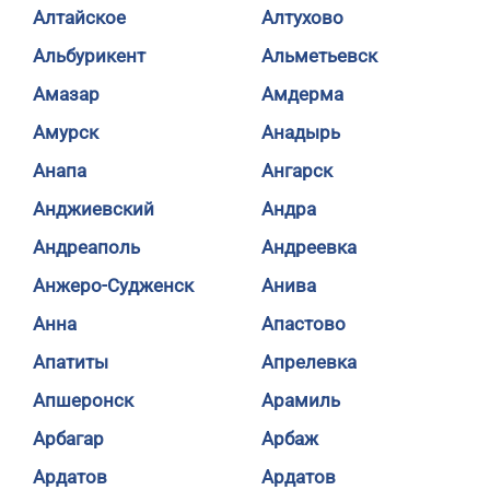
Алтайское
Алтухово
Альбурикент
Альметьевск
Амазар
Амдерма
Амурск
Анадырь
Анапа
Ангарск
Анджиевский
Андра
Андреаполь
Андреевка
Анжеро-Судженск
Анива
Анна
Апастово
Апатиты
Апрелевка
Апшеронск
Арамиль
Арбагар
Арбаж
Ардатов
Ардатов