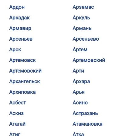
Ардон
Арзамас
Аркадак
Аркуль
Армавир
Армань
Арсеньев
Арсеньево
Арск
Артем
Артемовск
Артемовский
Артемовский
Арти
Архангельск
Архара
Архиповка
Арья
Асбест
Асино
Аскиз
Астрахань
Атагай
Атамановка
Атиг
Атка