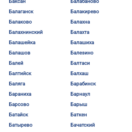
Баксан
Балабаново
Балаганск
Балакирево
Балаково
Балахна
Балахнинский
Балахта
Балашейка
Балашиха
Балашов
Балезино
Балей
Балтаси
Балтийск
Балхаш
Баляга
Барабинск
Бараниха
Барнаул
Барсово
Барыш
Батайск
Баткен
Батырево
Бачатский