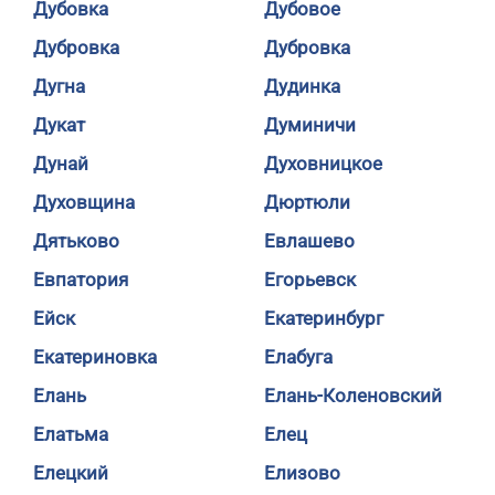
Дубовка
Дубовое
Дубровка
Дубровка
Дугна
Дудинка
Дукат
Думиничи
Дунай
Духовницкое
Духовщина
Дюртюли
Дятьково
Евлашево
Евпатория
Егорьевск
Ейск
Екатеринбург
Екатериновка
Елабуга
Елань
Елань-Коленовский
Елатьма
Елец
Елецкий
Елизово