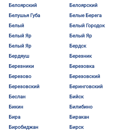
Белоярский
Белоярский
Белушья Губа
Белые Берега
Белый
Белый Городок
Белый Яр
Белый Яр
Белый Яр
Бердск
Бердяуш
Березник
Березники
Березовка
Березово
Березовский
Березовский
Беринговский
Беслан
Бийск
Бикин
Билибино
Бира
Биракан
Биробиджан
Бирск