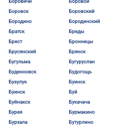
Боровичи
Боровой
Боровск
Боровский
Бородино
Бородинский
Братск
Бреды
Брест
Бронницы
Брусянский
Брянск
Бугульма
Бугуруслан
Буденновск
Будогощь
Бузулук
Буинск
Буинск
Буй
Буйнакск
Букачача
Бурея
Бурмакино
Бурхала
Бутурлино