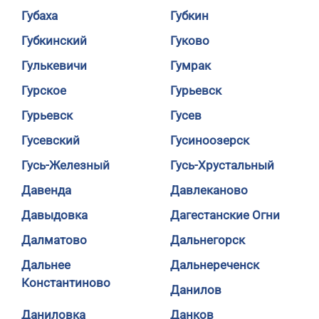
Губаха
Губкин
Губкинский
Гуково
Гулькевичи
Гумрак
Гурское
Гурьевск
Гурьевск
Гусев
Гусевский
Гусиноозерск
Гусь-Железный
Гусь-Хрустальный
Давенда
Давлеканово
Давыдовка
Дагестанские Огни
Далматово
Дальнегорск
Дальнее
Дальнереченск
Константиново
Данилов
Даниловка
Данков