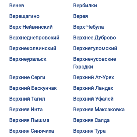
Венев
Вербилки
Верещагино
Верея
Верх-Нейвинский
Верх-Чебула
Верхнеднепровский
Верхнее Дуброво
Верхнеколвинский
Верхнетуломский
Верхнеуральск
Верхнечусовские
Городки
Верхние Серги
Верхний Ат-Урях
Верхний Баскунчак
Верхний Ландех
Верхний Тагил
Верхний Уфалей
Верхняя Инта
Верхняя Максаковка
Верхняя Пышма
Верхняя Салда
Верхняя Синячиха
Верхняя Тура