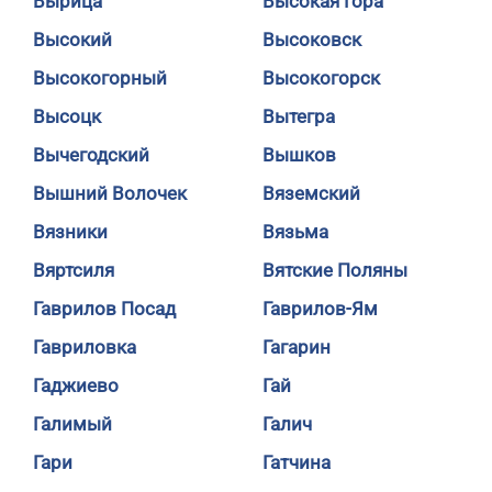
Вырица
Высокая Гора
Высокий
Высоковск
Высокогорный
Высокогорск
Высоцк
Вытегра
Вычегодский
Вышков
Вышний Волочек
Вяземский
Вязники
Вязьма
Вяртсиля
Вятские Поляны
Гаврилов Посад
Гаврилов-Ям
Гавриловка
Гагарин
Гаджиево
Гай
Галимый
Галич
Гари
Гатчина