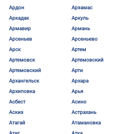
Ардон
Арзамас
Аркадак
Аркуль
Армавир
Армань
Арсеньев
Арсеньево
Арск
Артем
Артемовск
Артемовский
Артемовский
Арти
Архангельск
Архара
Архиповка
Арья
Асбест
Асино
Аскиз
Астрахань
Атагай
Атамановка
Атиг
Атка