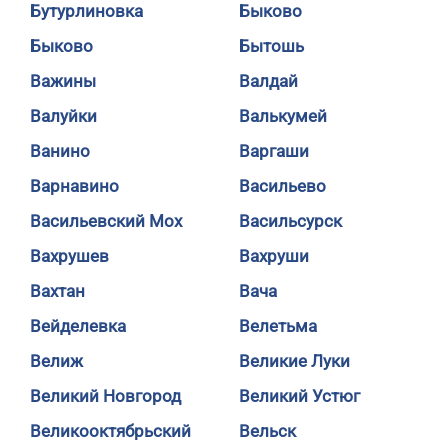
Бутурлиновка
Быково
Быково
Бытошь
Важины
Валдай
Валуйки
Валькумей
Ванино
Варгаши
Варнавино
Васильево
Васильевский Мох
Васильсурск
Вахрушев
Вахруши
Вахтан
Вача
Вейделевка
Велетьма
Велиж
Великие Луки
Великий Новгород
Великий Устюг
Великооктябрьский
Вельск