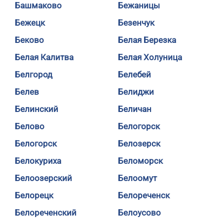
Башмаково
Бежаницы
Бежецк
Безенчук
Беково
Белая Березка
Белая Калитва
Белая Холуница
Белгород
Белебей
Белев
Белиджи
Белинский
Беличан
Белово
Белогорск
Белогорск
Белозерск
Белокуриха
Беломорск
Белоозерский
Белоомут
Белорецк
Белореченск
Белореченский
Белоусово