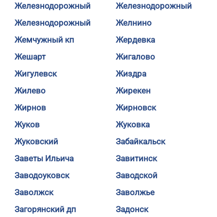
Железнодорожный
Железнодорожный
Железнодорожный
Желнино
Жемчужный кп
Жердевка
Жешарт
Жигалово
Жигулевск
Жиздра
Жилево
Жирекен
Жирнов
Жирновск
Жуков
Жуковка
Жуковский
Забайкальск
Заветы Ильича
Завитинск
Заводоуковск
Заводской
Заволжск
Заволжье
Загорянский дп
Задонск