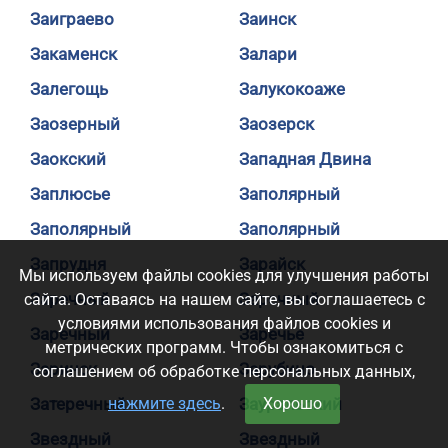
Заиграево
Заинск
Закаменск
Залари
Залегощь
Залукокоаже
Заозерный
Заозерск
Заокский
Западная Двина
Заплюсье
Заполярный
Заполярный
Заполярный
Запрудня
Зарайск
Мы используем файлы cookies для улучшения работы
Заречный
Заречный
сайта. Оставаясь на нашем сайте, вы соглашаетесь с
условиями использования файлов cookies и
Заречный
Заречье
метрических программ. Чтобы ознакомиться с
Заринск
Зарубино
соглашением об обработке персональных данных,
Затеречный
нажмите здесь
.
Зауральский
Хорошо
Звездный
Звездный