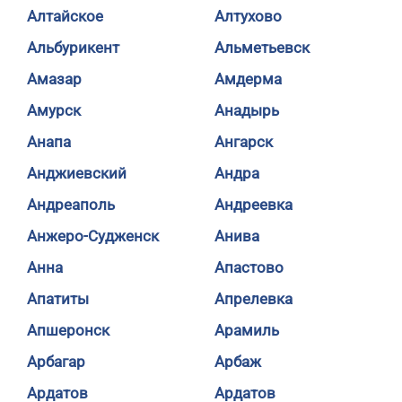
Алтайское
Алтухово
Альбурикент
Альметьевск
Амазар
Амдерма
Амурск
Анадырь
Анапа
Ангарск
Анджиевский
Андра
Андреаполь
Андреевка
Анжеро-Судженск
Анива
Анна
Апастово
Апатиты
Апрелевка
Апшеронск
Арамиль
Арбагар
Арбаж
Ардатов
Ардатов