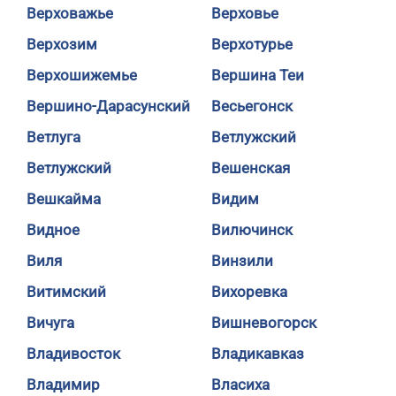
Верховажье
Верховье
Верхозим
Верхотурье
Верхошижемье
Вершина Теи
Вершино-Дарасунский
Весьегонск
Ветлуга
Ветлужский
Ветлужский
Вешенская
Вешкайма
Видим
Видное
Вилючинск
Виля
Винзили
Витимский
Вихоревка
Вичуга
Вишневогорск
Владивосток
Владикавказ
Владимир
Власиха