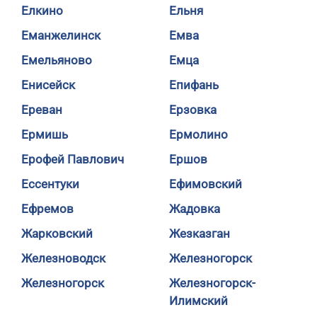
Елкино
Ельня
Еманжелинск
Емва
Емельяново
Емца
Енисейск
Епифань
Ереван
Ерзовка
Ермишь
Ермолино
Ерофей Павлович
Ершов
Ессентуки
Ефимовский
Ефремов
Жадовка
Жарковский
Жезказган
Железноводск
Железногорск
Железногорск
Железногорск-
Илимский