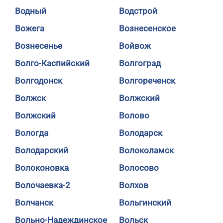
Водный
Водстрой
Вожега
Вознесенское
Вознесенье
Войвож
Волго-Каспийский
Волгоград
Волгодонск
Волгореченск
Волжск
Волжский
Волжский
Волово
Вологда
Володарск
Володарский
Волоколамск
Волоконовка
Волосово
Волочаевка-2
Волхов
Волчанск
Вольгинский
Вольно-Надеждинское
Вольск