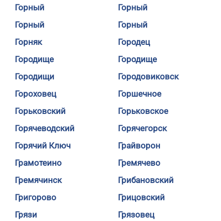
Горный
Горный
Горный
Горный
Горняк
Городец
Городище
Городище
Городищи
Городовиковск
Гороховец
Горшечное
Горьковский
Горьковское
Горячеводский
Горячегорск
Горячий Ключ
Грайворон
Грамотеино
Гремячево
Гремячинск
Грибановский
Григорово
Грицовский
Грязи
Грязовец