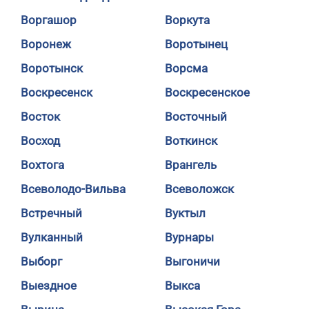
Воргашор
Воркута
Воронеж
Воротынец
Воротынск
Ворсма
Воскресенск
Воскресенское
Восток
Восточный
Восход
Воткинск
Вохтога
Врангель
Всеволодо-Вильва
Всеволожск
Встречный
Вуктыл
Вулканный
Вурнары
Выборг
Выгоничи
Выездное
Выкса