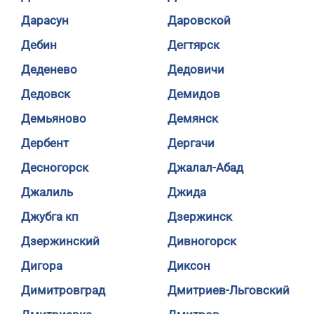
Дарасун
Даровской
Дебин
Дегтярск
Деденево
Дедовичи
Дедовск
Демидов
Демьяново
Демянск
Дербент
Дергачи
Десногорск
Джалал-Абад
Джалиль
Джида
Джубга кп
Дзержинск
Дзержинский
Дивногорск
Дигора
Диксон
Димитровград
Дмитриев-Льговский