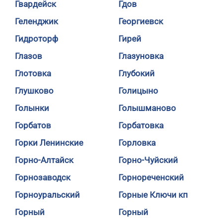
Гвардейск
Гдов
Геленджик
Георгиевск
Гидроторф
Гирей
Глазов
Глазуновка
Глотовка
Глубокий
Глушково
Голицыно
Голынки
Голышманово
Горбатов
Горбатовка
Горки Ленинские
Горловка
Горно-Алтайск
Горно-Чуйский
Горнозаводск
Горнореченский
Горноуральский
Горные Ключи кп
Горный
Горный