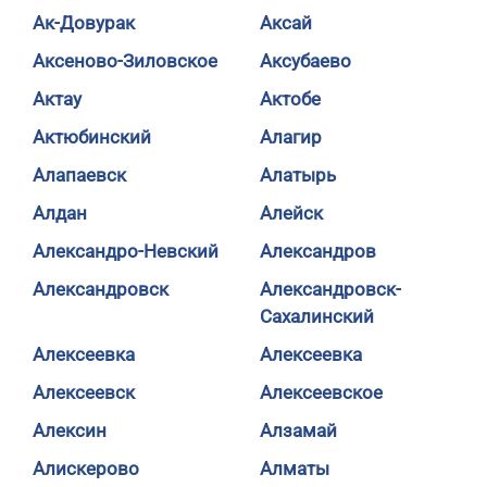
Ак-Довурак
Аксай
Аксеново-Зиловское
Аксубаево
Актау
Актобе
Актюбинский
Алагир
Алапаевск
Алатырь
Алдан
Алейск
Александро-Невский
Александров
Александровск
Александровск-
Сахалинский
Алексеевка
Алексеевка
Алексеевск
Алексеевское
Алексин
Алзамай
Алискерово
Алматы