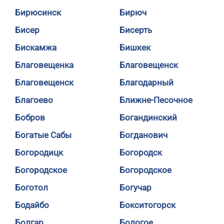
Бирюсинск
Бирюч
Бисер
Бисерть
Бискамжа
Бишкек
Благовещенка
Благовещенск
Благовещенск
Благодарный
Благоево
Ближне-Песочное
Бобров
Богандинский
Богатые Сабы
Богданович
Богородицк
Богородск
Богородское
Богородское
Боготол
Богучар
Бодайбо
Бокситогорск
Болгар
Бологое