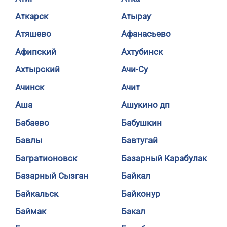
Аткарск
Атырау
Атяшево
Афанасьево
Афипский
Ахтубинск
Ахтырский
Ачи-Су
Ачинск
Ачит
Аша
Ашукино дп
Бабаево
Бабушкин
Бавлы
Бавтугай
Багратионовск
Базарный Карабулак
Базарный Сызган
Байкал
Байкальск
Байконур
Баймак
Бакал