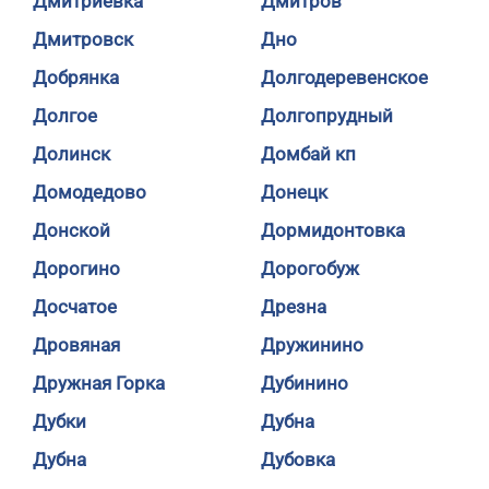
Дмитриевка
Дмитров
Дмитровск
Дно
Добрянка
Долгодеревенское
Долгое
Долгопрудный
Долинск
Домбай кп
Домодедово
Донецк
Донской
Дормидонтовка
Дорогино
Дорогобуж
Досчатое
Дрезна
Дровяная
Дружинино
Дружная Горка
Дубинино
Дубки
Дубна
Дубна
Дубовка