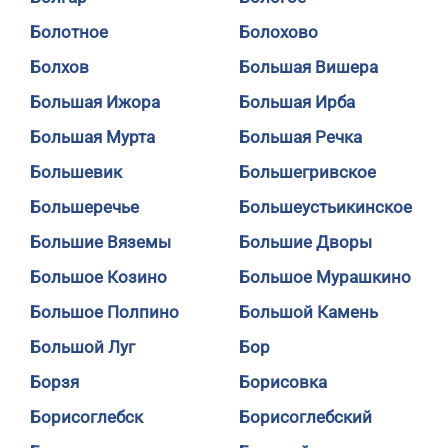
Болотное
Болохово
Болхов
Большая Вишера
Большая Ижора
Большая Ирба
Большая Мурта
Большая Речка
Большевик
Большегривское
Большеречье
Большеустьикинское
Большие Вяземы
Большие Дворы
Большое Козино
Большое Мурашкино
Большое Полпино
Большой Камень
Большой Луг
Бор
Борзя
Борисовка
Борисоглебск
Борисоглебский