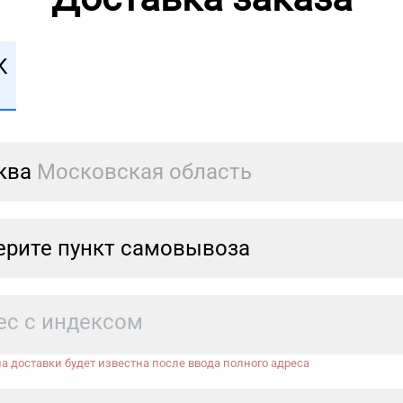
К
ква
Московская область
рите пункт самовывоза
а доставки будет известна после ввода полного адреса