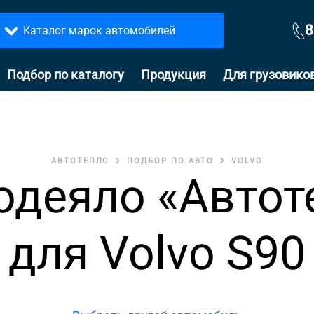
8
Каталог марок автомобилей
Подбор по каталогу
Продукция
Для грузовико
АВТОТЕПЛО
ПОДБОР ПО АВТО
VOLVO
одеяло «Автот
для Volvo S90