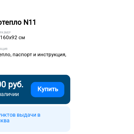
отепло N11
РАЗМЕР
160x92 см
ТАЦИЯ
епло, паспорт и инструкция,
00 руб.
Купить
наличии
унктов выдачи в
сква