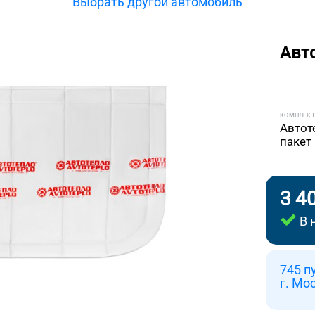
Выбрать другой автомобиль
Авт
КОМПЛЕК
Автот
пакет
3 4
В 
745 п
г. Мо