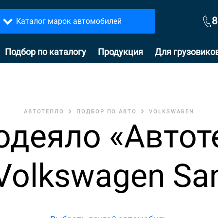
8
Каталог марок автомобилей
Подбор по каталогу
Продукция
Для грузовико
АВТОТЕПЛО
ПОДБОР ПО АВТО
VOLKSWAGEN
одеяло «Автот
Volkswagen Sa