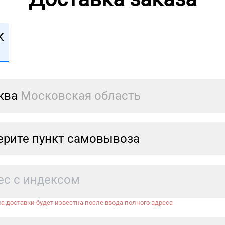
К
ква
Московская область
рите пункт самовывоза
а доставки будет известна после ввода полного адреса