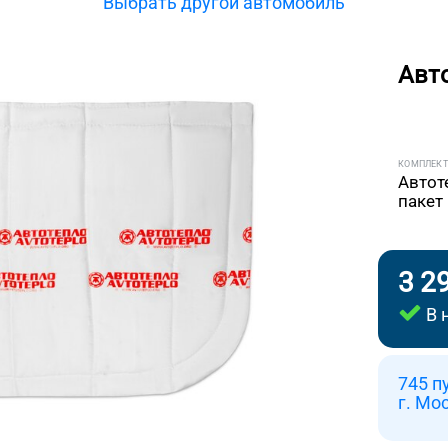
Выбрать другой автомобиль
Авт
КОМПЛЕК
Автот
пакет
3 2
В 
745 п
г. Мо