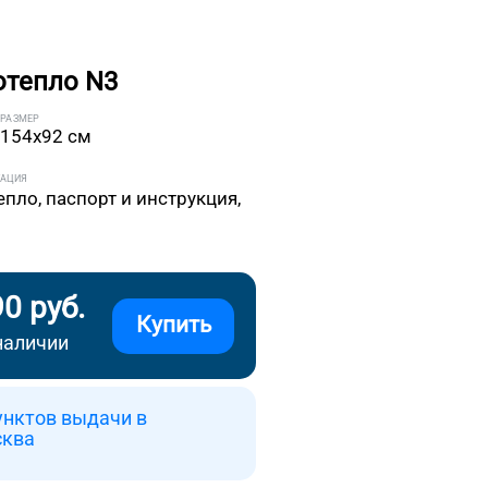
отепло N3
РАЗМЕР
154x92 см
ТАЦИЯ
епло, паспорт и инструкция,
90 руб.
Купить
наличии
унктов выдачи в
сква