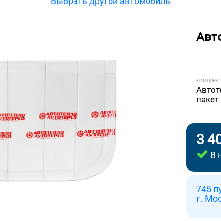
Выбрать другой автомобиль
Авт
КОМПЛЕК
Автот
пакет
3 4
В 
745 п
г. Мо