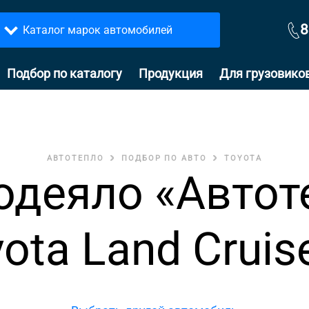
8
Каталог марок автомобилей
Подбор по каталогу
Продукция
Для грузовико
АВТОТЕПЛО
ПОДБОР ПО АВТО
TOYOTA
одеяло «Автот
ota Land Cruis