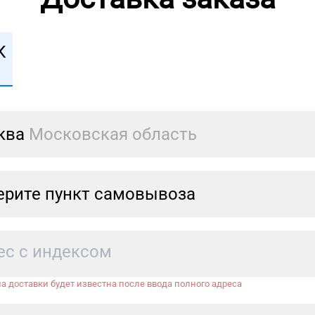
К
ква
Московская область
рите пункт самовывоза
а доставки будет известна после ввода полного адреса