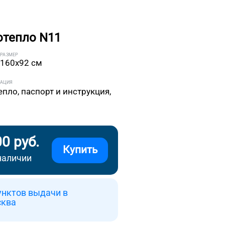
отепло N11
РАЗМЕР
160x92 см
ТАЦИЯ
епло, паспорт и инструкция,
00 руб.
Купить
наличии
унктов выдачи в
сква