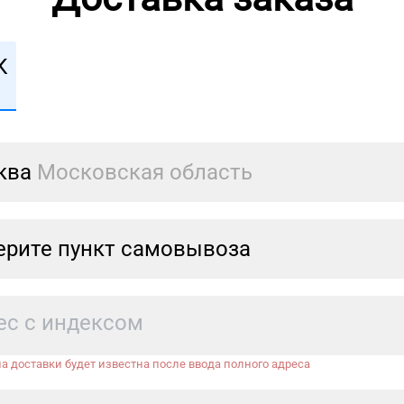
К
ква
Московская область
рите пункт самовывоза
а доставки будет известна после ввода полного адреса