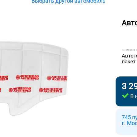
Выбрать другой автомобиль
Авт
КОМПЛЕК
Автот
пакет
3 2
В 
745 п
г. Мо