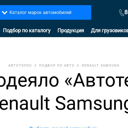
8
Каталог марок автомобилей
Подбор по каталогу
Продукция
Для грузовико
АВТОТЕПЛО
ПОДБОР ПО АВТО
RENAULT SAMSUNG
одеяло «Автот
enault Samsu