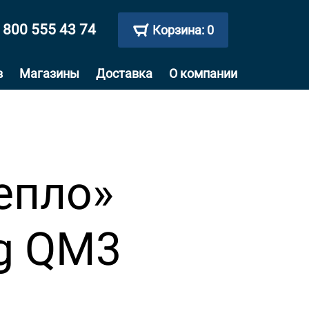
 800 555 43 74
Корзина:
0
в
Магазины
Доставка
О компании
епло»
ng QM3