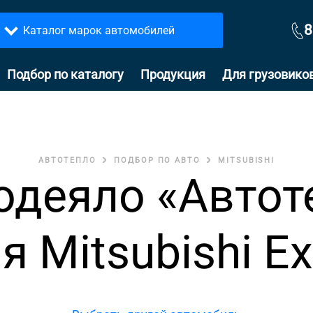
8
Каталог марок автомобилей
Подбор по каталогу
Продукция
Для грузовико
АВТОТЕПЛО
ПОДБОР ПО АВТО
MITSUBISHI
одеяло «Автот
я Mitsubishi E