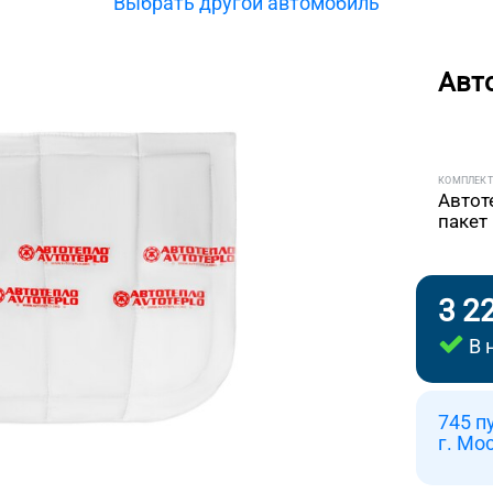
Выбрать другой автомобиль
Авт
КОМПЛЕК
Автот
пакет
3 2
В 
745 п
г. Мо