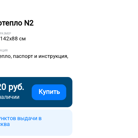
отепло N2
РАЗМЕР
142x88 см
ТАЦИЯ
епло, паспорт и инструкция,
20 руб.
Купить
наличии
унктов выдачи в
сква