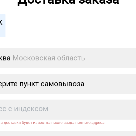
К
ква
Московская область
рите пункт самовывоза
а доставки будет известна после ввода полного адреса