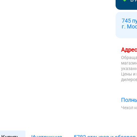
745 п
г. Мо
Адрес
Обраща
магазин
указанн
Цены и 
дилеров
Полны
Чехол 