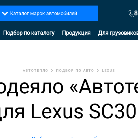
8
Каталог марок автомобилей
Подбор по каталогу
Продукция
Для грузовико
АВТОТЕПЛО
ПОДБОР ПО АВТО
LEXUS
одеяло «Автот
для Lexus SC30