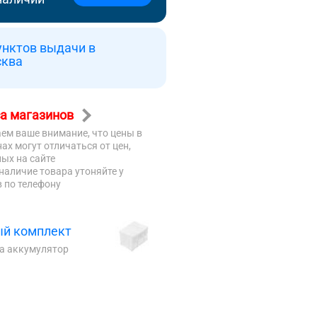
унктов выдачи в
сква
а магазинов
ем ваше внимание, что цены в
ах могут отличаться от цен,
ых на сайте
наличие товара утоняйте у
 по телефону
й комплект
на аккумулятор