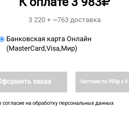
К оплате
3 983
3 220
+ ~
763
доставка
Банковская карта Онлайн
(MasterCard,Visa,Мир)
Оформить заказ
Частями по
995
р х 4
 согласие на
обработку персональных данных