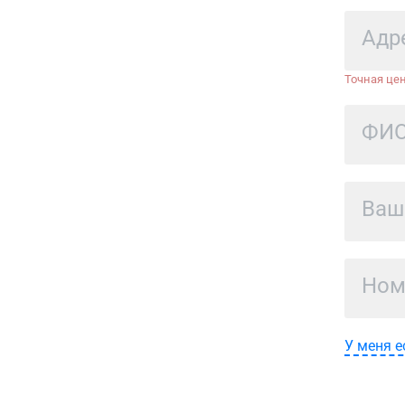
Точная цен
У меня е