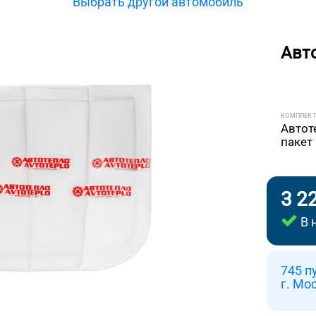
Выбрать другой автомобиль
Авт
КОМПЛЕК
Автот
пакет
3 2
В 
745 п
г. Мо