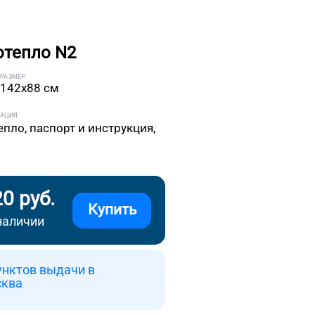
отепло N2
РАЗМЕР
142x88 см
ТАЦИЯ
епло, паспорт и инструкция,
20 руб.
Купить
наличии
унктов выдачи в
сква