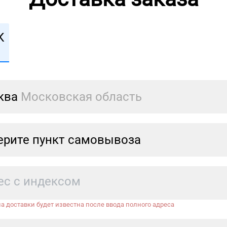
К
ква
Московская область
рите пункт самовывоза
а доставки будет известна после ввода полного адреса