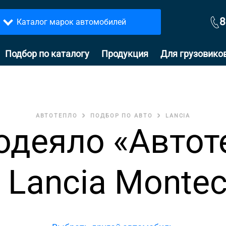
8
Каталог марок автомобилей
Подбор по каталогу
Продукция
Для грузовико
АВТОТЕПЛО
ПОДБОР ПО АВТО
LANCIA
одеяло «Автот
 Lancia Montec