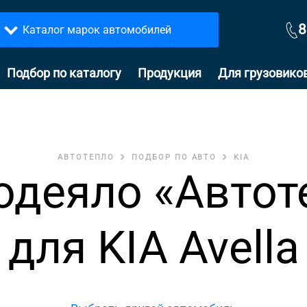
8
Каталог марок автомобилей
Подбор по каталогу
Продукция
Для грузовико
АВТОТЕПЛО
ПОДБОР ПО АВТО
KIA
одеяло «Автот
для KIA Avella