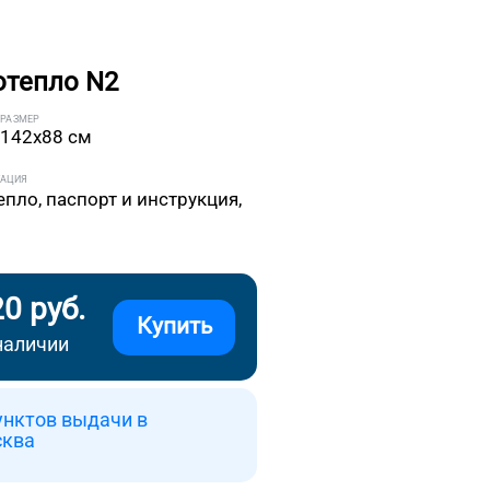
отепло N2
РАЗМЕР
142x88 см
ТАЦИЯ
епло, паспорт и инструкция,
20 руб.
Купить
наличии
унктов выдачи в
сква