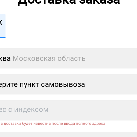
К
ква
Московская область
рите пункт самовывоза
а доставки будет известна после ввода полного адреса