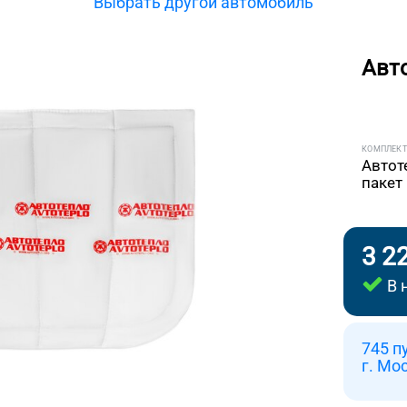
Выбрать другой автомобиль
Авт
КОМПЛЕК
Автот
пакет
3 2
В 
745 п
г. Мо