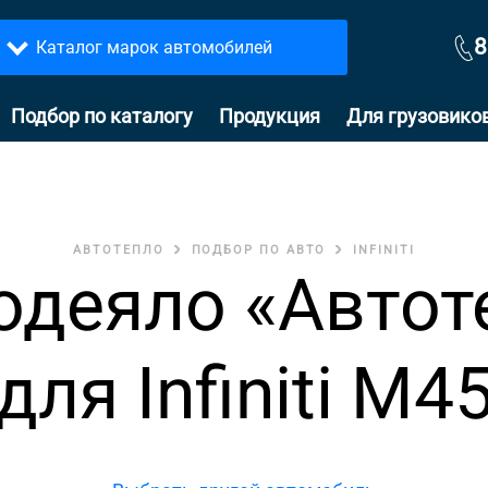
8
Каталог марок автомобилей
Подбор по каталогу
Продукция
Для грузовико
АВТОТЕПЛО
ПОДБОР ПО АВТО
INFINITI
одеяло «Автот
для Infiniti M4