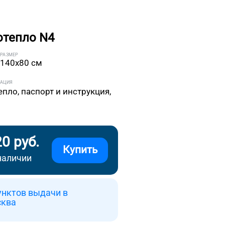
отепло N4
РАЗМЕР
140x80 см
ТАЦИЯ
епло, паспорт и инструкция,
20 руб.
Купить
наличии
унктов выдачи в
сква