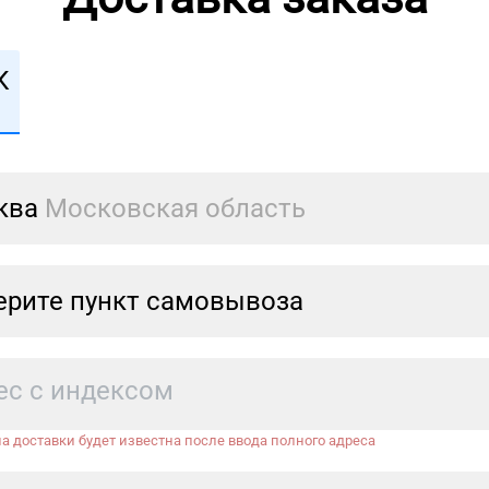
К
ква
Московская область
рите пункт самовывоза
а доставки будет известна после ввода полного адреса