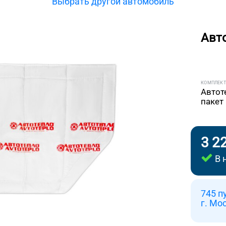
Выбрать другой автомобиль
Авт
КОМПЛЕК
Автот
пакет
3 2
В 
745 п
г. Мо