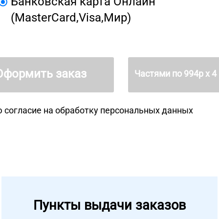
Банковская карта Онлайн
(MasterCard,Visa,Мир)
Оформить заказ
Частями по
994
р х 4
 согласие на
обработку персональных данных
Пункты выдачи заказов