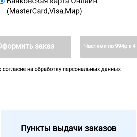
Банковская карта Онлайн
(MasterCard,Visa,Мир)
Оформить заказ
Частями по
994
р х 4
 согласие на
обработку персональных данных
Пункты выдачи заказов