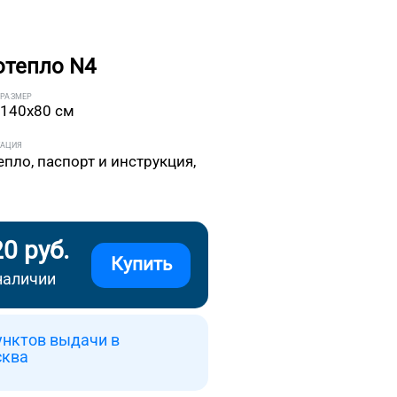
отепло N4
РАЗМЕР
140x80 см
ТАЦИЯ
епло, паспорт и инструкция,
20 руб.
Купить
наличии
унктов выдачи в
сква