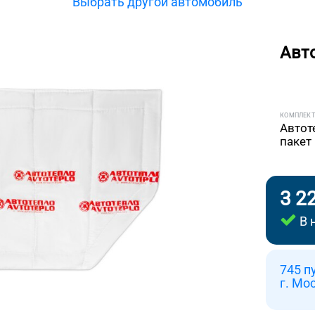
Выбрать другой автомобиль
Авт
КОМПЛЕК
Автот
пакет
3 2
В 
745 п
г. Мо