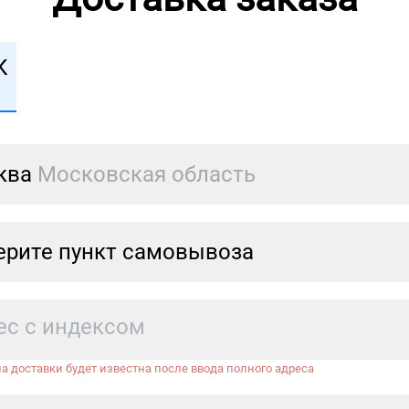
К
ква
Московская область
рите пункт самовывоза
а доставки будет известна после ввода полного адреса