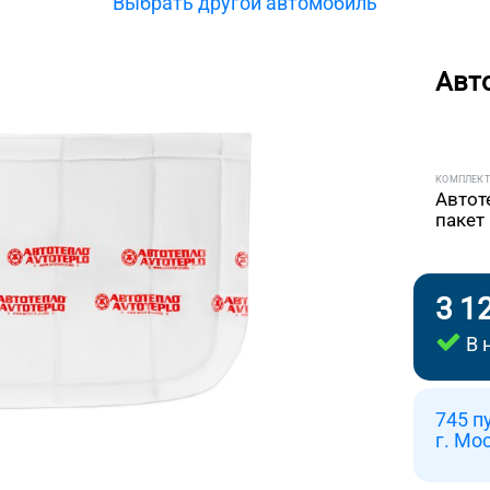
Выбрать другой автомобиль
Авт
КОМПЛЕК
Автот
пакет
3 1
В 
745 п
г. Мо