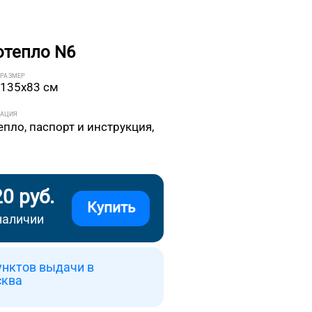
отепло N6
РАЗМЕР
135x83 см
ТАЦИЯ
епло, паспорт и инструкция,
20 руб.
Купить
наличии
унктов выдачи в
сква