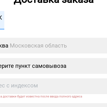
К
ква
Московская область
рите пункт самовывоза
а доставки будет известна после ввода полного адреса