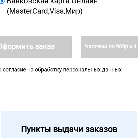
Банковская карта Онлайн
(MasterCard,Visa,Мир)
Оформить заказ
Частями по
969
р х 4
 согласие на
обработку персональных данных
Пункты выдачи заказов