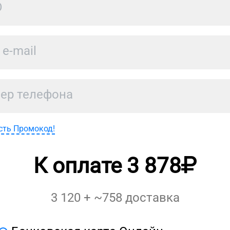
сть Промокод!
К оплате
3 878
3 120
+ ~
758
доставка