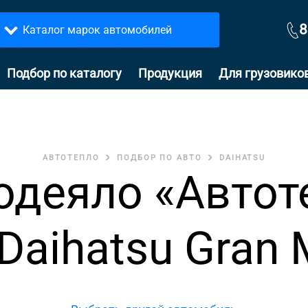
8
Каталог марок автомобилей
Подбор по каталогу
Продукция
Для грузовико
АВТОТЕПЛО
ПОДБОР ПО АВТО
DAIHATSU
одеяло «Автот
Daihatsu Gran