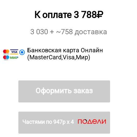
К оплате
3 788
3 030
+ ~
758
доставка
Банковская карта Онлайн
(MasterCard,Visa,Мир)
Оформить заказ
Частями по
947
р х 4