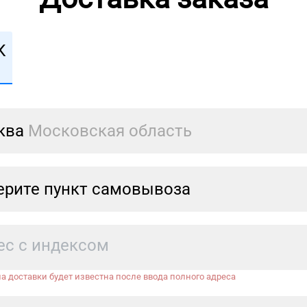
К
ква
Московская область
рите пункт самовывоза
а доставки будет известна после ввода полного адреса