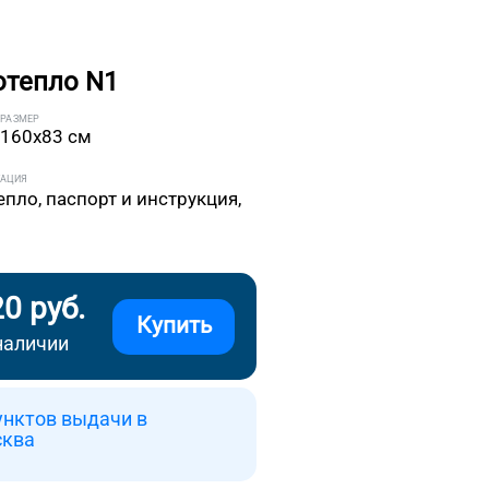
отепло N1
РАЗМЕР
160x83 см
ТАЦИЯ
епло, паспорт и инструкция,
20 руб.
Купить
наличии
унктов выдачи в
сква