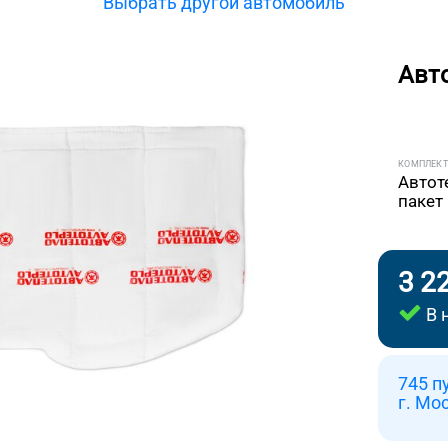
Выбрать другой автомобиль
Авт
КОМПЛЕК
Автот
пакет
3 2
В 
745 п
г. Мо