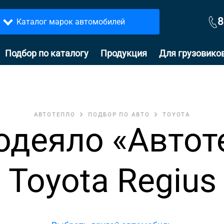
8
Каталог марок автомобилей
Подбор по каталогу
Продукция
Для грузовико
АВТОТЕПЛО
ПОДБОР ПО АВТО
TOYOTA
одеяло «Автот
 Toyota Regius