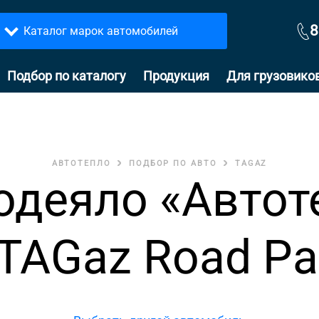
8
Каталог марок автомобилей
Подбор по каталогу
Продукция
Для грузовико
АВТОТЕПЛО
ПОДБОР ПО АВТО
TAGAZ
одеяло «Автот
TAGaz Road Pa