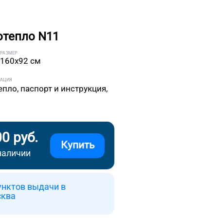
отепло N11
РАЗМЕР
160x92 см
ТАЦИЯ
епло, паспорт и инструкция,
00 руб.
Купить
наличии
унктов выдачи в
сква