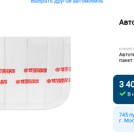
Выбрать другой автомобиль
Авт
КОМПЛЕК
Автот
пакет
3 4
В 
745 п
г. Мо