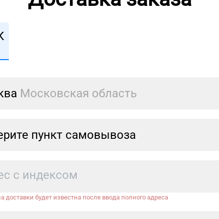
К
ква
Московская область
рите пункт самовывоза
а доставки будет известна после ввода полного адреса