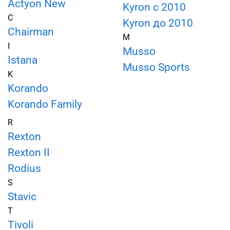
Actyon New
Kyron c 2010
C
Kyron до 2010
Chairman
M
I
Musso
Istana
Musso Sports
K
Korando
Korando Family
R
Rexton
Rexton II
Rodius
S
Stavic
T
Tivoli