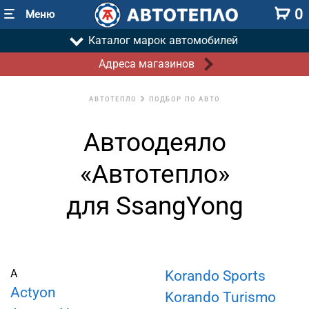
0
Меню
Каталог марок автомобилей
Адреса магазинов
АВТОТЕПЛО
ПОДБОР ПО АВТО
Автоодеяло
«Автотепло»
для SsangYong
A
Korando Sports
Actyon
Korando Turismo