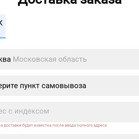
К
ква
Московская область
рите пункт самовывоза
а доставки будет известна после ввода полного адреса