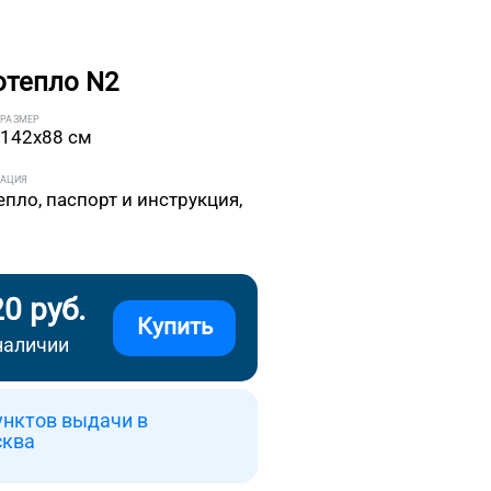
отепло N2
РАЗМЕР
142x88 см
ТАЦИЯ
епло, паспорт и инструкция,
20 руб.
Купить
наличии
унктов выдачи в
сква