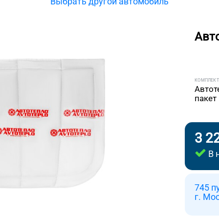
Выбрать другой автомобиль
Авт
КОМПЛЕК
Автот
пакет
3 2
В 
745 п
г. Мо