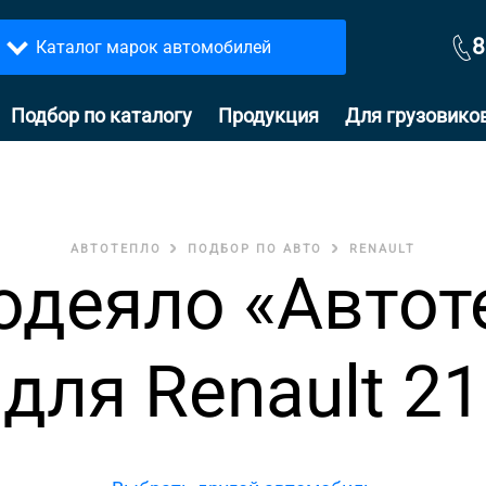
8
Каталог марок автомобилей
Подбор по каталогу
Продукция
Для грузовико
АВТОТЕПЛО
ПОДБОР ПО АВТО
RENAULT
одеяло «Автот
для Renault 21