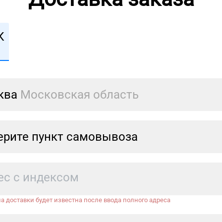
К
ква
Московская область
рите пункт самовывоза
а доставки будет известна после ввода полного адреса