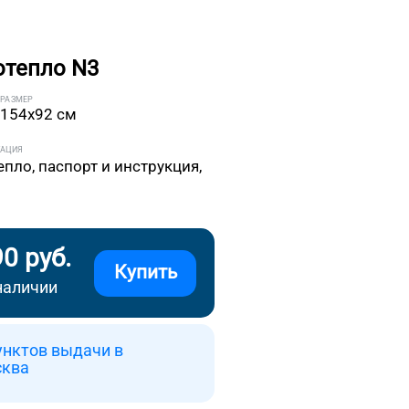
отепло N3
РАЗМЕР
154x92 см
ТАЦИЯ
епло, паспорт и инструкция,
90 руб.
Купить
наличии
унктов выдачи в
сква