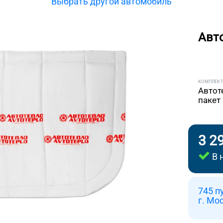
Выбрать другой автомобиль
Авт
КОМПЛЕК
Автот
пакет
3 2
В 
745 п
г. Мо