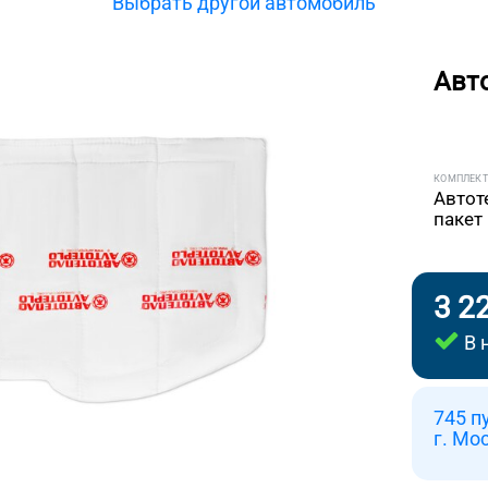
Выбрать другой автомобиль
Авт
КОМПЛЕК
Автот
пакет
3 2
В 
745 п
г. Мо