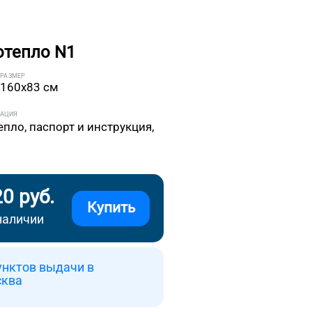
отепло N1
РАЗМЕР
160x83 см
ТАЦИЯ
епло, паспорт и инструкция,
20 руб.
Купить
наличии
унктов выдачи в
сква