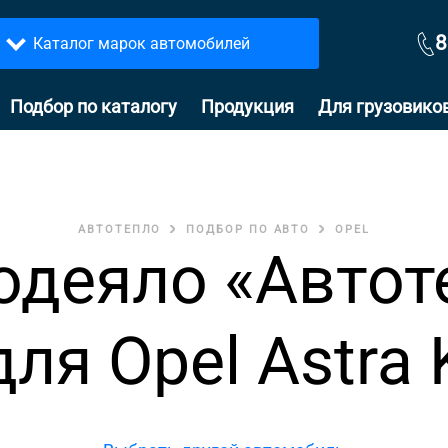
8
Каталог марок автомобилей
Подбор по каталогу
Продукция
Для грузовико
АВТОТЕПЛО
ПОДБОР ПО АВТО
OPEL
одеяло «Автот
для Opel Astra 