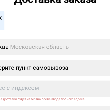
К
ква
Московская область
рите пункт самовывоза
а доставки будет известна после ввода полного адреса